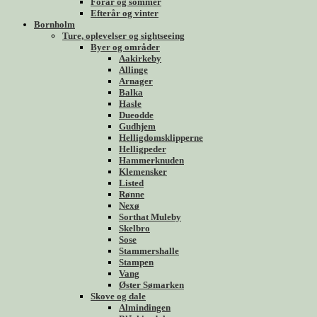
Forår og sommer
Efterår og vinter
Bornholm
Ture, oplevelser og sightseeing
Byer og områder
Aakirkeby
Allinge
Arnager
Balka
Hasle
Dueodde
Gudhjem
Helligdomsklipperne
Helligpeder
Hammerknuden
Klemensker
Listed
Rønne
Nexø
Sorthat Muleby
Skelbro
Sose
Stammershalle
Stampen
Vang
Øster Sømarken
Skove og dale
Almindingen