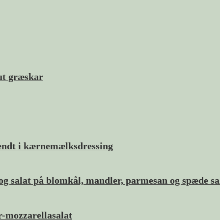
ut græskar
vendt i kærnemælksdressing
 og salat på blomkål, mandler, parmesan og spæde sa
-mozzarellasalat