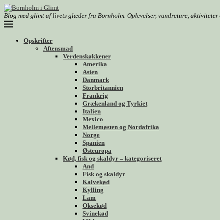
Blog med glimt af livets glæder fra Bornholm. Oplevelser, vandreture, aktivitete
Opskrifter
Aftensmad
Verdenskøkkener
Amerika
Asien
Danmark
Storbritannien
Frankrig
Grækenland og Tyrkiet
Italien
Mexico
Mellemøsten og Nordafrika
Norge
Spanien
Østeuropa
Kød, fisk og skaldyr – kategoriseret
And
Fisk og skaldyr
Kalvekød
Kylling
Lam
Oksekød
Svinekød