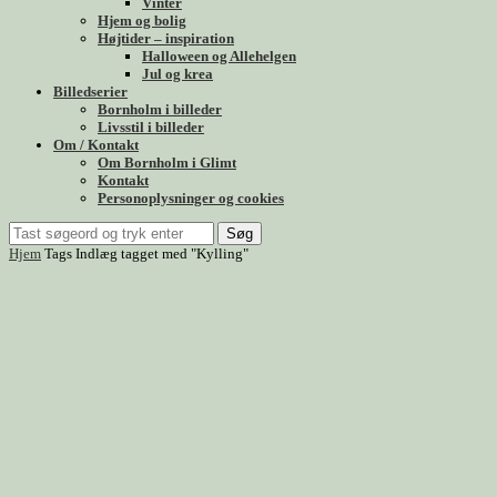
Vinter
Hjem og bolig
Højtider – inspiration
Halloween og Allehelgen
Jul og krea
Billedserier
Bornholm i billeder
Livsstil i billeder
Om / Kontakt
Om Bornholm i Glimt
Kontakt
Personoplysninger og cookies
Søg
Hjem
Tags
Indlæg tagget med "Kylling"