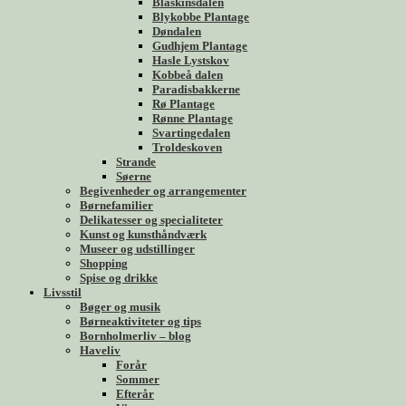
Blåskinsdalen
Blykobbe Plantage
Døndalen
Gudhjem Plantage
Hasle Lystskov
Kobbeå dalen
Paradisbakkerne
Rø Plantage
Rønne Plantage
Svartingedalen
Troldeskoven
Strande
Søerne
Begivenheder og arrangementer
Børnefamilier
Delikatesser og specialiteter
Kunst og kunsthåndværk
Museer og udstillinger
Shopping
Spise og drikke
Livsstil
Bøger og musik
Børneaktiviteter og tips
Bornholmerliv – blog
Haveliv
Forår
Sommer
Efterår