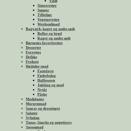
Vildt
Simreretter
Supper
Tilbehør
Vegetarretter
Weekendmad
Bagværk, kager og andet sødt
Boller og brød
Kager og andet sødt
Børnenes favoritretter
Desserter
Forretter
Drikke
Frokost
Højtider-mad
Fastelavn
Fødselsdag
Halloween
Julebag og mad
Nytår
Påske
Madplaner
Morgenmad
Saucer og dressinger
Salater
Syltning
Tapas, Snacks og appetizers
Sæsonmad