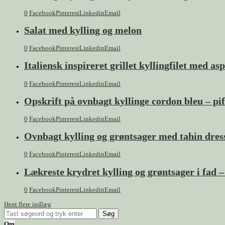
0
Facebook
Pinterest
Linkedin
Email
Salat med kylling og melon
0
Facebook
Pinterest
Linkedin
Email
Italiensk inspireret grillet kyllingfilet med a
0
Facebook
Pinterest
Linkedin
Email
Opskrift på ovnbagt kyllinge cordon bleu – p
0
Facebook
Pinterest
Linkedin
Email
Ovnbagt kylling og grøntsager med tahin dres
0
Facebook
Pinterest
Linkedin
Email
Lækreste krydret kylling og grøntsager i fad 
0
Facebook
Pinterest
Linkedin
Email
Hent flere indlæg
Om