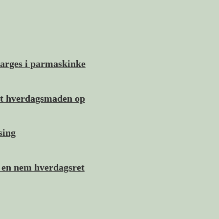
sparges i parmaskinke
ift hverdagsmaden op
sing
– en nem hverdagsret