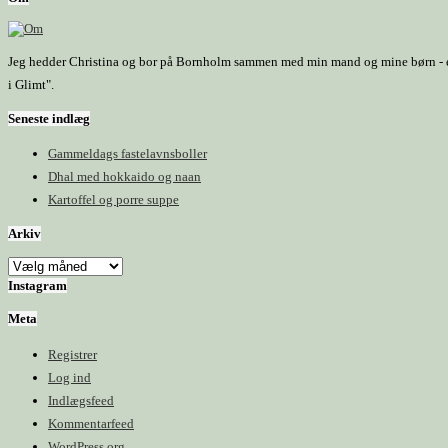
Jeg hedder Christina og bor på Bornholm sammen med min mand og mine børn - et h
i Glimt".
Seneste indlæg
Gammeldags fastelavnsboller
Dhal med hokkaido og naan
Kartoffel og porre suppe
Arkiv
Arkiv
Instagram
Meta
Registrer
Log ind
Indlægsfeed
Kommentarfeed
WordPress.org