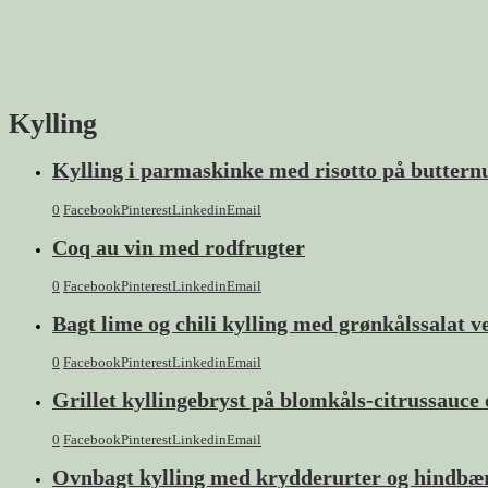
Kylling
Kylling i parmaskinke med risotto på buttern
0
Facebook
Pinterest
Linkedin
Email
Coq au vin med rodfrugter
0
Facebook
Pinterest
Linkedin
Email
Bagt lime og chili kylling med grønkålssalat 
0
Facebook
Pinterest
Linkedin
Email
Grillet kyllingebryst på blomkåls-citrussauce
0
Facebook
Pinterest
Linkedin
Email
Ovnbagt kylling med krydderurter og hindbær