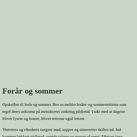
Forår og sommer
Opskrifter til forår og sommer. Hos os melder forårs- og sommerretterne som
regel deres ankomst på menukortet omkring påsketid. I takt med at dagene
bliver lysere og lunere, bliver retterne også lettere.
Vinterens og efterårets tungere mad, supper og simreretter skiftes ud. Ind
kommer lækkert grillmad, sprøde salater og masser af grønt. Efter en lang