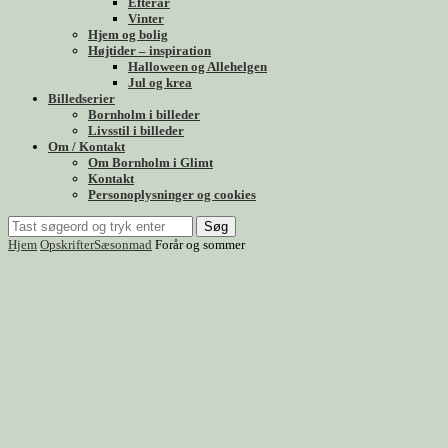
Efterår
Vinter
Hjem og bolig
Højtider – inspiration
Halloween og Allehelgen
Jul og krea
Billedserier
Bornholm i billeder
Livsstil i billeder
Om / Kontakt
Om Bornholm i Glimt
Kontakt
Personoplysninger og cookies
Søg
Hjem
Opskrifter
Sæsonmad
Forår og sommer