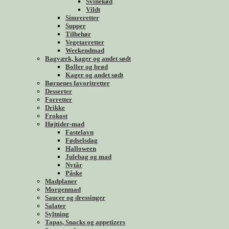
Svinekød
Vildt
Simreretter
Supper
Tilbehør
Vegetarretter
Weekendmad
Bagværk, kager og andet sødt
Boller og brød
Kager og andet sødt
Børnenes favoritretter
Desserter
Forretter
Drikke
Frokost
Højtider-mad
Fastelavn
Fødselsdag
Halloween
Julebag og mad
Nytår
Påske
Madplaner
Morgenmad
Saucer og dressinger
Salater
Syltning
Tapas, Snacks og appetizers