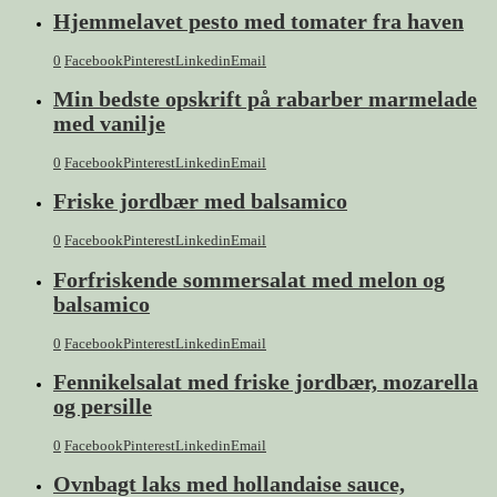
Hjemmelavet pesto med tomater fra haven
0
Facebook
Pinterest
Linkedin
Email
Min bedste opskrift på rabarber marmelade
med vanilje
0
Facebook
Pinterest
Linkedin
Email
Friske jordbær med balsamico
0
Facebook
Pinterest
Linkedin
Email
Forfriskende sommersalat med melon og
balsamico
0
Facebook
Pinterest
Linkedin
Email
Fennikelsalat med friske jordbær, mozarella
og persille
0
Facebook
Pinterest
Linkedin
Email
Ovnbagt laks med hollandaise sauce,