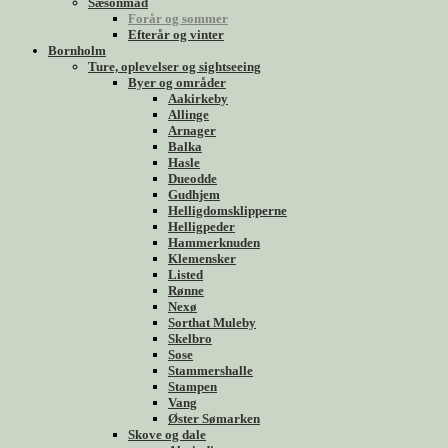
Sæsonmad
Forår og sommer
Efterår og vinter
Bornholm
Ture, oplevelser og sightseeing
Byer og områder
Aakirkeby
Allinge
Arnager
Balka
Hasle
Dueodde
Gudhjem
Helligdomsklipperne
Helligpeder
Hammerknuden
Klemensker
Listed
Rønne
Nexø
Sorthat Muleby
Skelbro
Sose
Stammershalle
Stampen
Vang
Øster Sømarken
Skove og dale