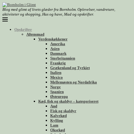
Blog med glimt af livets glæder fra Bornholm. Oplevelser, vandreture,
aktiviteter og shopping, Hus og have, Mad og opskrifter.
Opskrifter
Aftensmad
Verdenskøkkener
Amerika
Asien
Danmark
Storbritannien
Frankrig
Grækenland og Tyrkiet
Italien
Mexico
Mellemøsten og Nordafrika
Norge
Spanien
Østeuropa
Kød, fisk og skaldyr – kategoriseret
And
Fisk og skaldyr
Kalvekød
Kylling
Lam
Oksekød