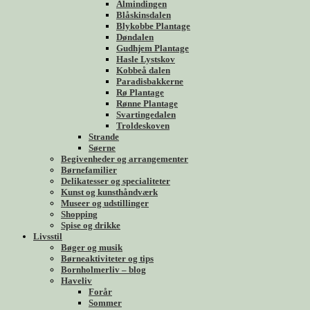
Almindingen
Blåskinsdalen
Blykobbe Plantage
Døndalen
Gudhjem Plantage
Hasle Lystskov
Kobbeå dalen
Paradisbakkerne
Rø Plantage
Rønne Plantage
Svartingedalen
Troldeskoven
Strande
Søerne
Begivenheder og arrangementer
Børnefamilier
Delikatesser og specialiteter
Kunst og kunsthåndværk
Museer og udstillinger
Shopping
Spise og drikke
Livsstil
Bøger og musik
Børneaktiviteter og tips
Bornholmerliv – blog
Haveliv
Forår
Sommer