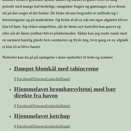
periode med mange halvkedelige, smagsløse frugter og grøntsager, så er denne
tid på året noget af det bedste. De friske råvarer begynder at indfinde sig i
forretningerne og på markederne. Og bedst af alt er, når ens egne afgrøder bliver
klar til høst. Jeg elsker simpelthen, når de første nye kartofler kan graves op
eller når de første jordbær bliver plukkemodne. Sådan kan jeg rende runde med
en nærmest barnlig glæde hele sommeren og fryde mig, hver gang en ny afgrøde
er klar til at blive høstet.
Nedenfor kan du gå på opdagelse i mine opskrifter til forår og sommer.
Dampet blomkål med tahincreme
0
Facebook
Pinterest
Linkedin
Email
Hjemmelavet brombærsyltetøj med bær
direkte fra haven
0
Facebook
Pinterest
Linkedin
Email
Hjemmelavet ketchup
0
Facebook
Pinterest
Linkedin
Email