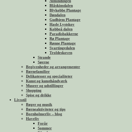
Almindingen
Blåskinsdalen
Blykobbe Plantage
Døndalen
Gudhjem Plantage
Hasle Lystskov
Kobbeå dalen
Paradisbakkerne
Rø Plantage
Rønne Plantage
Svartingedalen
Troldeskoven
Strande
Søerne
Begivenheder og arrangementer
Børnefamilier
Delikatesser og specialiteter
Kunst og kunsthåndværk
Museer og udstillinger
Shopping
Spise og drikke
Livsstil
Bøger og musik
Børneaktiviteter og tips
Bornholmerliv – blog
Haveliv
Forår
Sommer