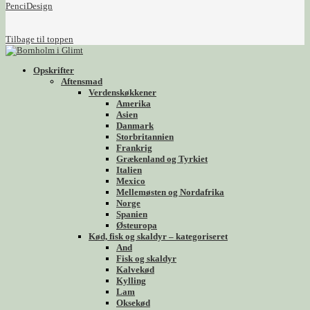
PenciDesign
Tilbage til toppen
Opskrifter
Aftensmad
Verdenskøkkener
Amerika
Asien
Danmark
Storbritannien
Frankrig
Grækenland og Tyrkiet
Italien
Mexico
Mellemøsten og Nordafrika
Norge
Spanien
Østeuropa
Kød, fisk og skaldyr – kategoriseret
And
Fisk og skaldyr
Kalvekød
Kylling
Lam
Oksekød