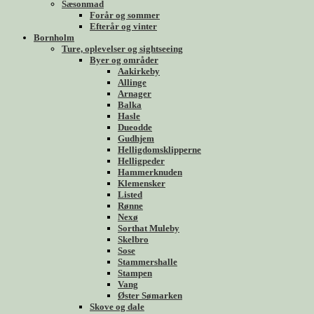
Sæsonmad
Forår og sommer
Efterår og vinter
Bornholm
Ture, oplevelser og sightseeing
Byer og områder
Aakirkeby
Allinge
Arnager
Balka
Hasle
Dueodde
Gudhjem
Helligdomsklipperne
Helligpeder
Hammerknuden
Klemensker
Listed
Rønne
Nexø
Sorthat Muleby
Skelbro
Sose
Stammershalle
Stampen
Vang
Øster Sømarken
Skove og dale