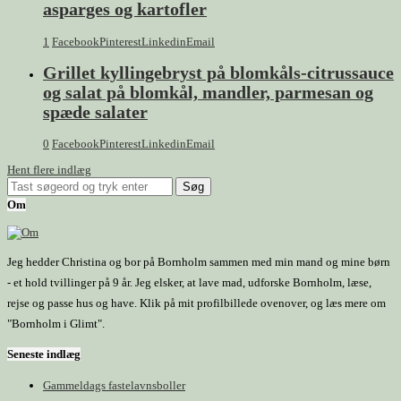
asparges og kartofler
1
Facebook
Pinterest
Linkedin
Email
Grillet kyllingebryst på blomkåls-citrussauce
og salat på blomkål, mandler, parmesan og
spæde salater
0
Facebook
Pinterest
Linkedin
Email
Hent flere indlæg
Om
Jeg hedder Christina og bor på Bornholm sammen med min mand og mine børn
- et hold tvillinger på 9 år. Jeg elsker, at lave mad, udforske Bornholm, læse,
rejse og passe hus og have. Klik på mit profilbillede ovenover, og læs mere om
"Bornholm i Glimt".
Seneste indlæg
Gammeldags fastelavnsboller