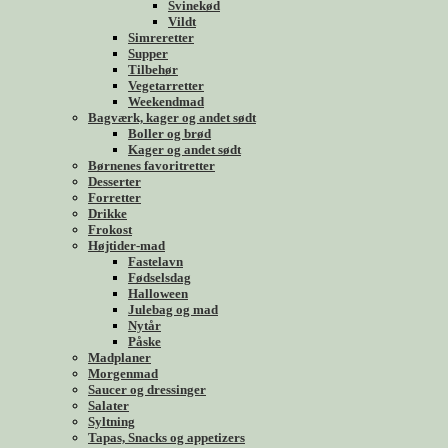
Svinekød
Vildt
Simreretter
Supper
Tilbehør
Vegetarretter
Weekendmad
Bagværk, kager og andet sødt
Boller og brød
Kager og andet sødt
Børnenes favoritretter
Desserter
Forretter
Drikke
Frokost
Højtider-mad
Fastelavn
Fødselsdag
Halloween
Julebag og mad
Nytår
Påske
Madplaner
Morgenmad
Saucer og dressinger
Salater
Syltning
Tapas, Snacks og appetizers