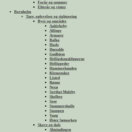
Forår og sommer
Efterår og vinter
Bornholm
Ture, oplevelser og sightseeing
Byer og områder
Aakirkeby
Allinge
Arnager
Balka
Hasle
Dueodde
Gudhjem
Helligdomsklipperne
Helligpeder
Hammerknuden
Klemensker
Listed
Rønne
Nexø
Sorthat Muleby
Skelbro
Sose
Stammershalle
Stampen
Vang
Øster Sømarken
Skove og dale
Almindingen