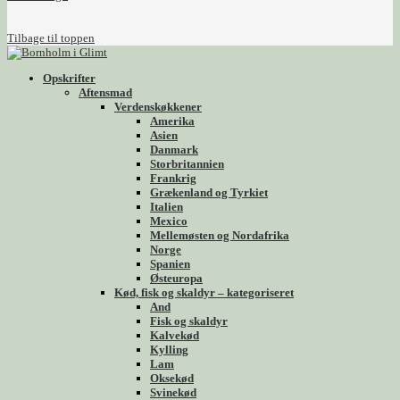
Tilbage til toppen
Opskrifter
Aftensmad
Verdenskøkkener
Amerika
Asien
Danmark
Storbritannien
Frankrig
Grækenland og Tyrkiet
Italien
Mexico
Mellemøsten og Nordafrika
Norge
Spanien
Østeuropa
Kød, fisk og skaldyr – kategoriseret
And
Fisk og skaldyr
Kalvekød
Kylling
Lam
Oksekød
Svinekød