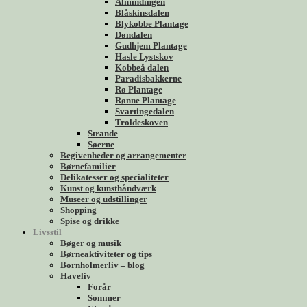
Almindingen
Blåskinsdalen
Blykobbe Plantage
Døndalen
Gudhjem Plantage
Hasle Lystskov
Kobbeå dalen
Paradisbakkerne
Rø Plantage
Rønne Plantage
Svartingedalen
Troldeskoven
Strande
Søerne
Begivenheder og arrangementer
Børnefamilier
Delikatesser og specialiteter
Kunst og kunsthåndværk
Museer og udstillinger
Shopping
Spise og drikke
Livsstil
Bøger og musik
Børneaktiviteter og tips
Bornholmerliv – blog
Haveliv
Forår
Sommer