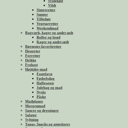
Svinekød
Vildt
Simreretter
Supper
Tilbehør
Vegetarretter
Weekendmad
Bagværk, kager og andet sødt
Boller og brød
Kager og andet sødt
Børnenes favoritretter
Desserter
Forretter
Drikke
Frokost
Højtider-mad
Fastelavn
Fødselsdag
Halloween
Julebag og mad
Nytår
Påske
Madplaner
Morgenmad
Saucer og dressinger
Salater
Syltning
Tapas, Snacks og appetizers