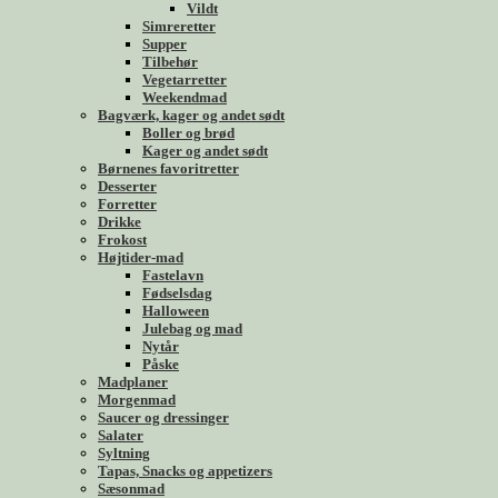
Vildt
Simreretter
Supper
Tilbehør
Vegetarretter
Weekendmad
Bagværk, kager og andet sødt
Boller og brød
Kager og andet sødt
Børnenes favoritretter
Desserter
Forretter
Drikke
Frokost
Højtider-mad
Fastelavn
Fødselsdag
Halloween
Julebag og mad
Nytår
Påske
Madplaner
Morgenmad
Saucer og dressinger
Salater
Syltning
Tapas, Snacks og appetizers
Sæsonmad