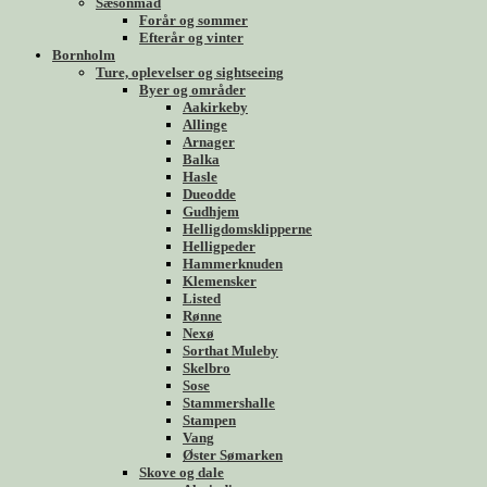
Sæsonmad
Forår og sommer
Efterår og vinter
Bornholm
Ture, oplevelser og sightseeing
Byer og områder
Aakirkeby
Allinge
Arnager
Balka
Hasle
Dueodde
Gudhjem
Helligdomsklipperne
Helligpeder
Hammerknuden
Klemensker
Listed
Rønne
Nexø
Sorthat Muleby
Skelbro
Sose
Stammershalle
Stampen
Vang
Øster Sømarken
Skove og dale