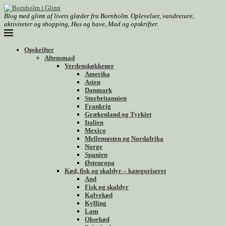
Blog med glimt af livets glæder fra Bornholm. Oplevelser, vandreture,
aktiviteter og shopping, Hus og have, Mad og opskrifter.
Opskrifter
Aftensmad
Verdenskøkkener
Amerika
Asien
Danmark
Storbritannien
Frankrig
Grækenland og Tyrkiet
Italien
Mexico
Mellemøsten og Nordafrika
Norge
Spanien
Østeuropa
Kød, fisk og skaldyr – kategoriseret
And
Fisk og skaldyr
Kalvekød
Kylling
Lam
Oksekød