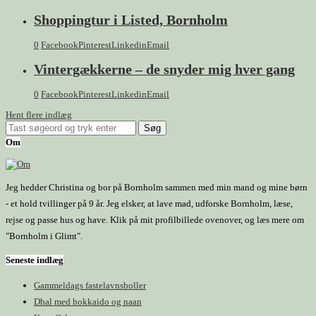
Shoppingtur i Listed, Bornholm
0
Facebook
Pinterest
Linkedin
Email
Vintergækkerne – de snyder mig hver gang
0
Facebook
Pinterest
Linkedin
Email
Hent flere indlæg
Om
Jeg hedder Christina og bor på Bornholm sammen med min mand og mine børn
- et hold tvillinger på 9 år. Jeg elsker, at lave mad, udforske Bornholm, læse,
rejse og passe hus og have. Klik på mit profilbillede ovenover, og læs mere om
"Bornholm i Glimt".
Seneste indlæg
Gammeldags fastelavnsboller
Dhal med hokkaido og naan