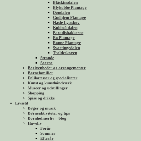
Blåskinsdalen
Blykobbe Plantage
Døndalen
Gudhjem Plantage
Hasle Lystskov
Kobbeå dalen
Paradisbakkerne
Rø Plantage
Rønne Plantage
Svartingedalen
Troldeskoven
Strande
Søerne
Begivenheder og arrangementer
Børnefamilier
Delikatesser og specialiteter
Kunst og kunsthåndværk
Museer og udstillinger
Shopping
Spise og drikke
Livsstil
Bøger og musik
Børneaktiviteter og tips
Bornholmerliv – blog
Haveliv
Forår
Sommer
Efterår