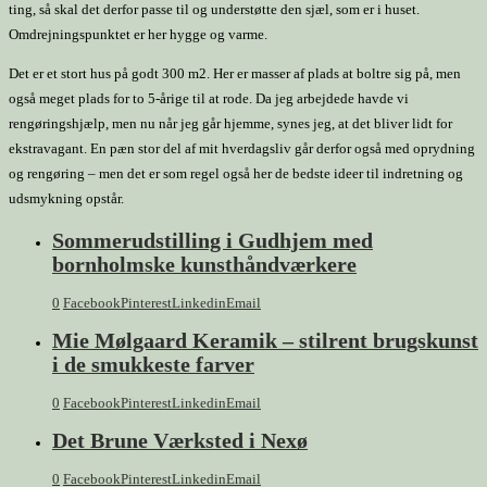
ting, så skal det derfor passe til og understøtte den sjæl, som er i huset.
Omdrejningspunktet er her hygge og varme.
Det er et stort hus på godt 300 m2. Her er masser af plads at boltre sig på, men
også meget plads for to 5-årige til at rode. Da jeg arbejdede havde vi
rengøringshjælp, men nu når jeg går hjemme, synes jeg, at det bliver lidt for
ekstravagant. En pæn stor del af mit hverdagsliv går derfor også med oprydning
og rengøring – men det er som regel også her de bedste ideer til indretning og
udsmykning opstår.
Sommerudstilling i Gudhjem med
bornholmske kunsthåndværkere
0
Facebook
Pinterest
Linkedin
Email
Mie Mølgaard Keramik – stilrent brugskunst
i de smukkeste farver
0
Facebook
Pinterest
Linkedin
Email
Det Brune Værksted i Nexø
0
Facebook
Pinterest
Linkedin
Email