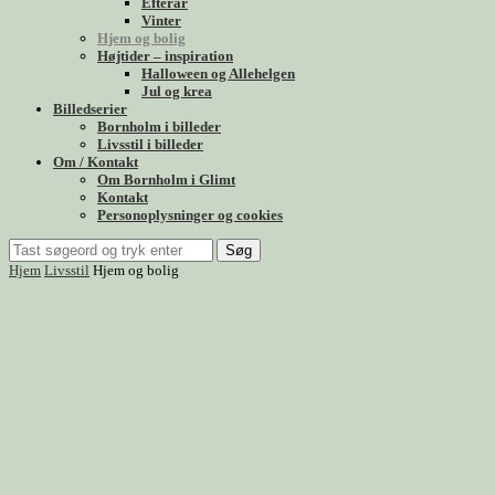
Efterår
Vinter
Hjem og bolig
Højtider – inspiration
Halloween og Allehelgen
Jul og krea
Billedserier
Bornholm i billeder
Livsstil i billeder
Om / Kontakt
Om Bornholm i Glimt
Kontakt
Personoplysninger og cookies
Søg
Hjem
Livsstil
Hjem og bolig