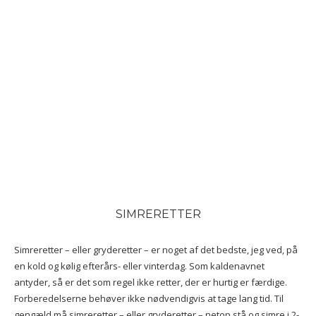
SIMRERETTER
Simreretter – eller gryderetter – er noget af det bedste, jeg ved, på
en kold og kølig efterårs- eller vinterdag. Som kaldenavnet
antyder, så er det som regel ikke retter, der er hurtig er færdige.
Forberedelserne behøver ikke nødvendigvis at tage lang tid. Til
gengæld må simreretter – eller gryderetter – netop stå og simre i 2-