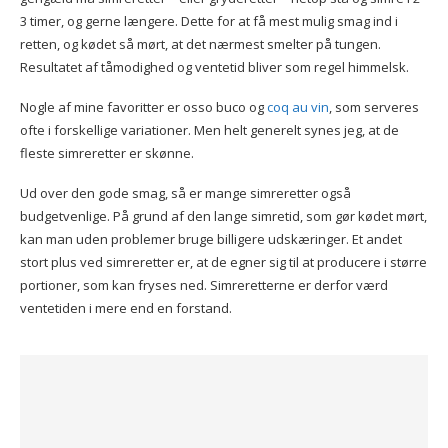
3 timer, og gerne længere. Dette for at få mest mulig smag ind i
retten, og kødet så mørt, at det nærmest smelter på tungen.
Resultatet af tåmodighed og ventetid bliver som regel himmelsk.
Nogle af mine favoritter er osso buco og
coq au vin
, som serveres
ofte i forskellige variationer. Men helt generelt synes jeg, at de
fleste simreretter er skønne.
Ud over den gode smag, så er mange simreretter også
budgetvenlige. På grund af den lange simretid, som gør kødet mørt,
kan man uden problemer bruge billigere udskæringer. Et andet
stort plus ved simreretter er, at de egner sig til at producere i større
portioner, som kan fryses ned. Simreretterne er derfor værd
ventetiden i mere end en forstand.