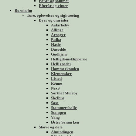
Forår og sommer
Efterår og vinter
Bornholm
Ture, oplevelser og sightseeing
Byer og områder
Aakirkeby
Allinge
Arnager
Balka
Hasle
Dueodde
Gudhjem
Helligdomsklipperne
Helligpeder
Hammerknuden
Klemensker
Listed
Rønne
Nexø
Sorthat Muleby
Skelbro
Sose
Stammershalle
Stampen
Vang
Øster Sømarken
Skove og dale
Almindingen