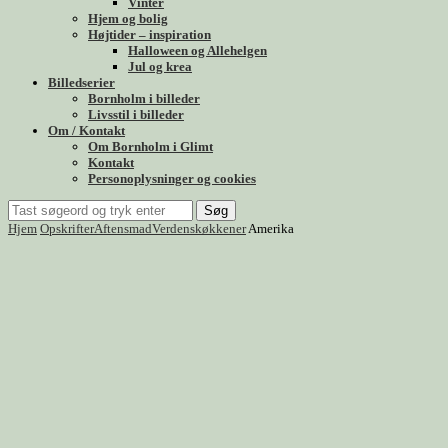
Vinter
Hjem og bolig
Højtider – inspiration
Halloween og Allehelgen
Jul og krea
Billedserier
Bornholm i billeder
Livsstil i billeder
Om / Kontakt
Om Bornholm i Glimt
Kontakt
Personoplysninger og cookies
Søg
Hjem
Opskrifter
Aftensmad
Verdenskøkkener
Amerika