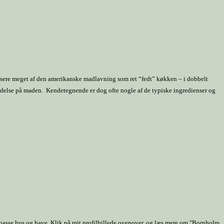
orisere meget af den amerikanske madlavning som ret “fedt” køkken – i dobbelt
flydelse på maden. Kendetegnende er dog ofte nogle af de typiske ingredienser og
 passe hus og have. Klik på mit profilbillede ovenover, og læs mere om "Bornholm