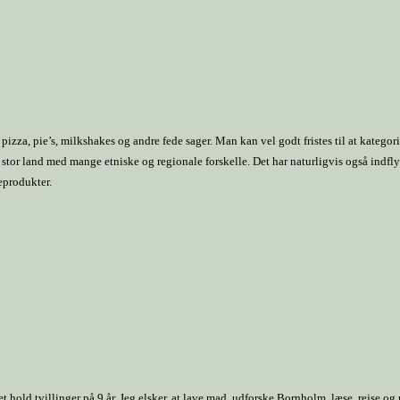
pizza, pie’s, milkshakes og andre fede sager. Man kan vel godt fristes til at kateg
t stor land med mange etniske og regionale forskelle. Det har naturligvis også ind
eprodukter.
old tvillinger på 9 år. Jeg elsker, at lave mad, udforske Bornholm, læse, rejse og