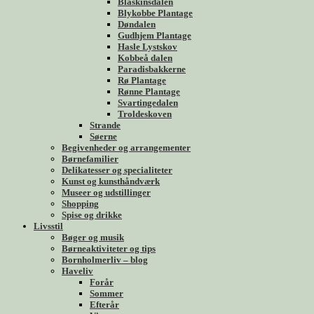
Blåskinsdalen
Blykobbe Plantage
Døndalen
Gudhjem Plantage
Hasle Lystskov
Kobbeå dalen
Paradisbakkerne
Rø Plantage
Rønne Plantage
Svartingedalen
Troldeskoven
Strande
Søerne
Begivenheder og arrangementer
Børnefamilier
Delikatesser og specialiteter
Kunst og kunsthåndværk
Museer og udstillinger
Shopping
Spise og drikke
Livsstil
Bøger og musik
Børneaktiviteter og tips
Bornholmerliv – blog
Haveliv
Forår
Sommer
Efterår