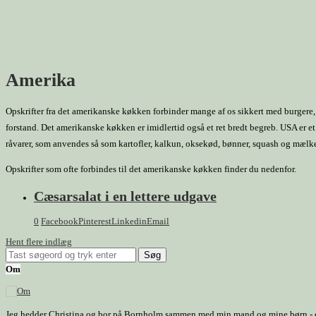
Amerika
Opskrifter fra det amerikanske køkken forbinder mange af os sikkert med burgere, 
forstand. Det amerikanske køkken er imidlertid også et ret bredt begreb. USA er e
råvarer, som anvendes så som kartofler, kalkun, oksekød, bønner, squash og mælk
Opskrifter som ofte forbindes til det amerikanske køkken finder du nedenfor.
Cæsarsalat i en lettere udgave
0
Facebook
Pinterest
Linkedin
Email
Hent flere indlæg
Om
Jeg hedder Christina og bor på Bornholm sammen med min mand og mine børn - et h