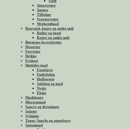
Vildt
Simreretter
Supper
Tilbehør
Vegetarretter
Weekendmad
Bagværk, kager og andet sødt
Boller og brød
Kager og andet sødt
Børnenes favoritretter
Desserter
Forretter
Drikke
Frokost
Højtider-mad
Fastelavn
Fødselsdag
Halloween
Julebag og mad
Nytår
Påske
Madplaner
Morgenmad
Saucer og dressinger
Salater
Syltning
Tapas, Snacks og appetizers
Sæsonmad