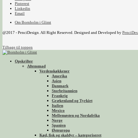
Pinterest
Linkedin
Email
Om Bornholm i Glimt
@2017 - PenciDesign. All Right Reserved. Designed and Developed by
PenciDes
Tilbage til toppen
Opskrifter
Aftensmad
Verdenskøkkener
Amerika
Asien
Danmark
Storbritannien
Frankrig
Grækenland og Tyrkiet
Italien
Mexico
Mellemøsten og Nordafrika
Norge
Spanien
Østeuropa
Kød, fisk og skaldyr – kategoriseret