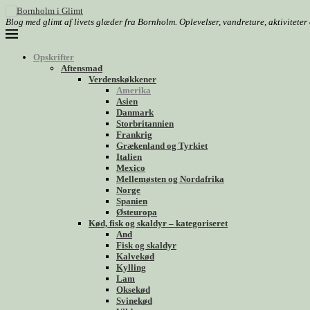
Blog med glimt af livets glæder fra Bornholm. Oplevelser, vandreture, aktivitete
Opskrifter
Aftensmad
Verdenskøkkener
Amerika
Asien
Danmark
Storbritannien
Frankrig
Grækenland og Tyrkiet
Italien
Mexico
Mellemøsten og Nordafrika
Norge
Spanien
Østeuropa
Kød, fisk og skaldyr – kategoriseret
And
Fisk og skaldyr
Kalvekød
Kylling
Lam
Oksekød
Svinekød