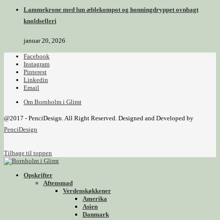
Lammekrone med lun æblekompot og honningdryppet ovnbagt
knoldselleri
januar 20, 2026
Facebook
Instagram
Pinterest
Linkedin
Email
Om Bornholm i Glimt
@2017 - PenciDesign. All Right Reserved. Designed and Developed by
PenciDesign
Tilbage til toppen
Opskrifter
Aftensmad
Verdenskøkkener
Amerika
Asien
Danmark