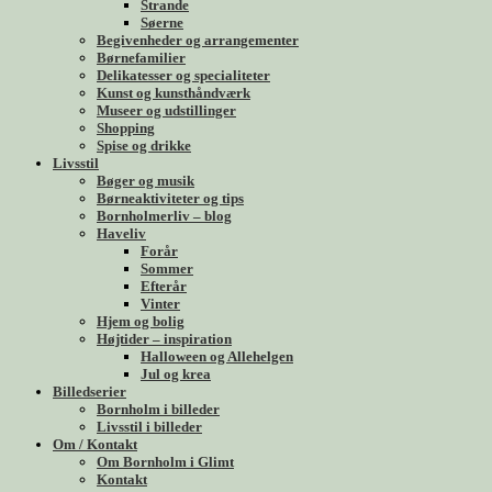
Strande
Søerne
Begivenheder og arrangementer
Børnefamilier
Delikatesser og specialiteter
Kunst og kunsthåndværk
Museer og udstillinger
Shopping
Spise og drikke
Livsstil
Bøger og musik
Børneaktiviteter og tips
Bornholmerliv – blog
Haveliv
Forår
Sommer
Efterår
Vinter
Hjem og bolig
Højtider – inspiration
Halloween og Allehelgen
Jul og krea
Billedserier
Bornholm i billeder
Livsstil i billeder
Om / Kontakt
Om Bornholm i Glimt
Kontakt