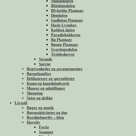
Almindingen
Blåskinsdalen
Blykobbe Plantage
Døndalen
Gudhjem Plantage
Hasle Lystskov
Kobbeå dalen
Paradisbakkerne
Rø Plantage
Rønne Plantage
Svartingedalen
Troldeskoven
Strande
Søerne
Begivenheder og arrangementer
Børnefamilier
Delikatesser og specialiteter
Kunst og kunsthåndværk
Museer og udstillinger
Shopping
Spise og drikke
Livsstil
Bøger og musik
Børneaktiviteter og tips
Bornholmerliv – blog
Haveliv
Forår
Sommer