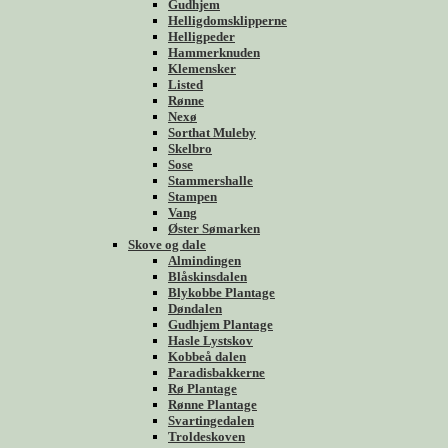
Gudhjem
Helligdomsklipperne
Helligpeder
Hammerknuden
Klemensker
Listed
Rønne
Nexø
Sorthat Muleby
Skelbro
Sose
Stammershalle
Stampen
Vang
Øster Sømarken
Skove og dale
Almindingen
Blåskinsdalen
Blykobbe Plantage
Døndalen
Gudhjem Plantage
Hasle Lystskov
Kobbeå dalen
Paradisbakkerne
Rø Plantage
Rønne Plantage
Svartingedalen
Troldeskoven