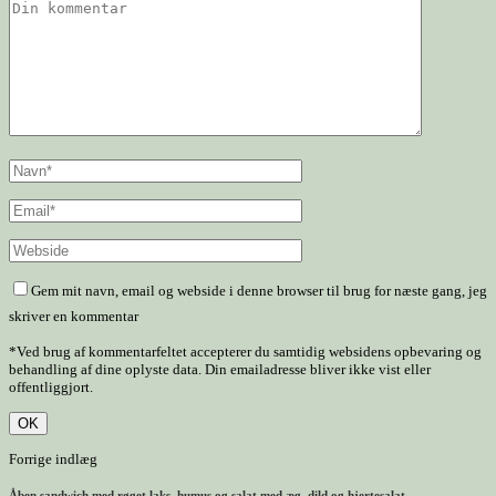
Gem mit navn, email og webside i denne browser til brug for næste gang, jeg
skriver en kommentar
*Ved brug af kommentarfeltet accepterer du samtidig websidens opbevaring og
behandling af dine oplyste data. Din emailadresse bliver ikke vist eller
offentliggjort.
Forrige indlæg
Åben sandwich med røget laks, humus og salat med æg, dild og hjertesalat