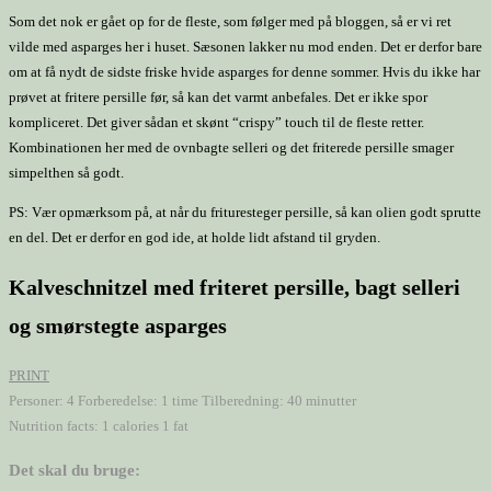
Som det nok er gået op for de fleste, som følger med på bloggen, så er vi ret
vilde med asparges her i huset. Sæsonen lakker nu mod enden. Det er derfor bare
om at få nydt de sidste friske hvide asparges for denne sommer. Hvis du ikke har
prøvet at fritere persille før, så kan det varmt anbefales. Det er ikke spor
kompliceret. Det giver sådan et skønt “crispy” touch til de fleste retter.
Kombinationen her med de ovnbagte selleri og det friterede persille smager
simpelthen så godt.
PS: Vær opmærksom på, at når du frituresteger persille, så kan olien godt sprutte
en del. Det er derfor en god ide, at holde lidt afstand til gryden.
Kalveschnitzel med friteret persille, bagt selleri
og smørstegte asparges
PRINT
Personer:
4
Forberedelse:
1 time
Tilberedning:
40 minutter
Nutrition facts:
1 calories
1 fat
Det skal du bruge: