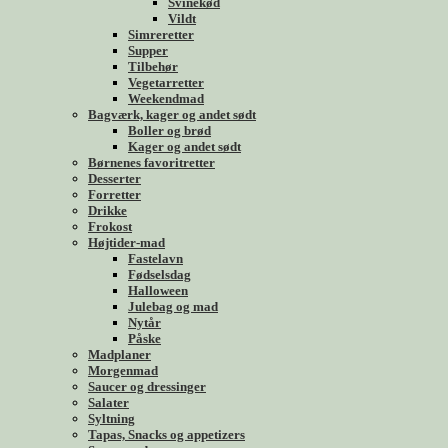
Svinekød
Vildt
Simreretter
Supper
Tilbehør
Vegetarretter
Weekendmad
Bagværk, kager og andet sødt
Boller og brød
Kager og andet sødt
Børnenes favoritretter
Desserter
Forretter
Drikke
Frokost
Højtider-mad
Fastelavn
Fødselsdag
Halloween
Julebag og mad
Nytår
Påske
Madplaner
Morgenmad
Saucer og dressinger
Salater
Syltning
Tapas, Snacks og appetizers