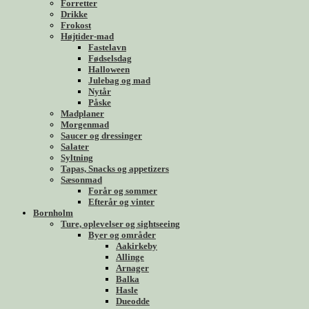
Forretter
Drikke
Frokost
Højtider-mad
Fastelavn
Fødselsdag
Halloween
Julebag og mad
Nytår
Påske
Madplaner
Morgenmad
Saucer og dressinger
Salater
Syltning
Tapas, Snacks og appetizers
Sæsonmad
Forår og sommer
Efterår og vinter
Bornholm
Ture, oplevelser og sightseeing
Byer og områder
Aakirkeby
Allinge
Arnager
Balka
Hasle
Dueodde