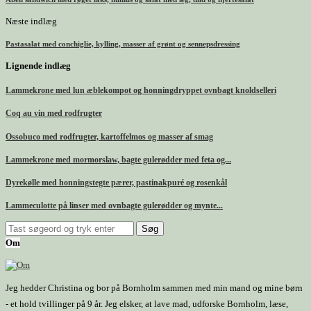
Næste indlæg
Pastasalat med conchiglie, kylling, masser af grønt og sennepsdressing
Lignende indlæg
Lammekrone med lun æblekompot og honningdryppet ovnbagt knoldselleri
Coq au vin med rodfrugter
Ossobuco med rodfrugter, kartoffelmos og masser af smag
Lammekrone med mormorslaw, bagte gulerødder med feta og...
Dyrekølle med honningstegte pærer, pastinakpuré og rosenkål
Lammeculotte på linser med ovnbagte gulerødder og mynte...
Om
Jeg hedder Christina og bor på Bornholm sammen med min mand og mine børn
- et hold tvillinger på 9 år. Jeg elsker, at lave mad, udforske Bornholm, læse,