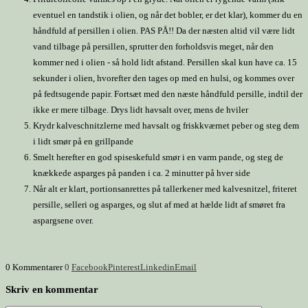
eventuel en tandstik i olien, og når det bobler, er det klar), kommer du en
håndfuld af persillen i olien. PAS PÅ!! Da der næsten altid vil være lidt
vand tilbage på persillen, sprutter den forholdsvis meget, når den
kommer ned i olien - så hold lidt afstand. Persillen skal kun have ca. 15
sekunder i olien, hvorefter den tages op med en hulsi, og kommes over
på fedtsugende papir. Fortsæt med den næste håndfuld persille, indtil der
ikke er mere tilbage. Drys lidt havsalt over, mens de hviler
Krydr kalveschnitzlerne med havsalt og friskkværnet peber og steg dem
i lidt smør på en grillpande
Smelt herefter en god spiseskefuld smør i en varm pande, og steg de
knækkede asparges på panden i ca. 2 minutter på hver side
Når alt er klart, portionsanrettes på tallerkener med kalvesnitzel, friteret
persille, selleri og asparges, og slut af med at hælde lidt af smøret fra
aspargsene over.
0 Kommentarer
0
Facebook
Pinterest
Linkedin
Email
Skriv en kommentar