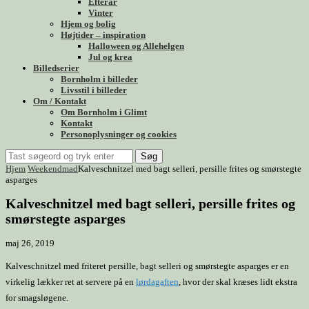
Efterår
Vinter
Hjem og bolig
Højtider – inspiration
Halloween og Allehelgen
Jul og krea
Billedserier
Bornholm i billeder
Livsstil i billeder
Om / Kontakt
Om Bornholm i Glimt
Kontakt
Personoplysninger og cookies
Søg
Hjem
Weekendmad
Kalveschnitzel med bagt selleri, persille frites og smørstegte
asparges
Kalveschnitzel med bagt selleri, persille frites og
smørstegte asparges
maj 26, 2019
Kalveschnitzel med friteret persille, bagt selleri og smørstegte asparges er en
virkelig lækker ret at servere på en
lørdagaften
, hvor der skal kræses lidt ekstra
for smagsløgene.