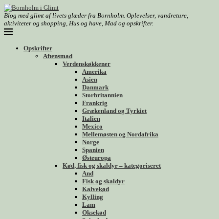
Blog med glimt af livets glæder fra Bornholm. Oplevelser, vandreture,
aktiviteter og shopping, Hus og have, Mad og opskrifter.
Opskrifter
Aftensmad
Verdenskøkkener
Amerika
Asien
Danmark
Storbritannien
Frankrig
Grækenland og Tyrkiet
Italien
Mexico
Mellemøsten og Nordafrika
Norge
Spanien
Østeuropa
Kød, fisk og skaldyr – kategoriseret
And
Fisk og skaldyr
Kalvekød
Kylling
Lam
Oksekød