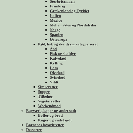
Storbritannien
Frankrig
Grækenland og Tyrkiet
Italien
Mexico
Mellemøsten og Nordafrika
Norge
Spanien
Østeuropa
Kød, fisk og skaldyr – kategoriseret
And
Fisk og skaldyr
Kalvekød
Kylling
Lam
Oksekød
Svinekød
Vildt
Simreretter
Supper
Tilbehør
Vegetarretter
Weekendmad
Bagværk, kager og andet sødt
Boller og brød
Kager og andet sødt
Børnenes favoritretter
Desserter