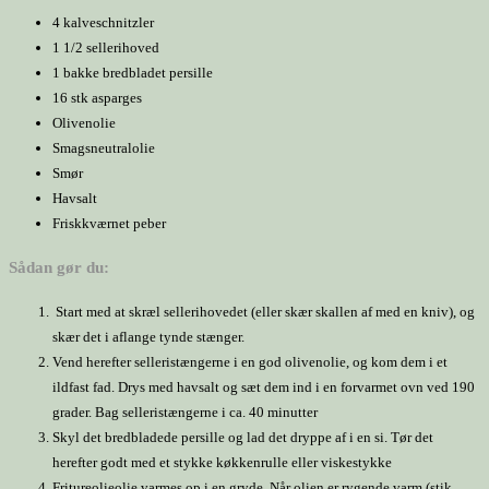
4 kalveschnitzler
1 1/2 sellerihoved
1 bakke bredbladet persille
16 stk asparges
Olivenolie
Smagsneutralolie
Smør
Havsalt
Friskkværnet peber
Sådan gør du:
Start med at skræl sellerihovedet (eller skær skallen af med en kniv), og
skær det i aflange tynde stænger.
Vend herefter selleristængerne i en god olivenolie, og kom dem i et
ildfast fad. Drys med havsalt og sæt dem ind i en forvarmet ovn ved 190
grader. Bag selleristængerne i ca. 40 minutter
Skyl det bredbladede persille og lad det dryppe af i en si. Tør det
herefter godt med et stykke køkkenrulle eller viskestykke
Fritureolieolie varmes op i en gryde. Når olien er rygende varm (stik