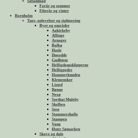
Sæsonmad
Forår og sommer
Efterår og vinter
Bornholm
Ture, oplevelser og sightseeing
Byer og områder
Aakirkeby
Allinge
Arnager
Balka
Hasle
Dueodde
Gudhjem
Helligdomsklipperne
Helligpeder
Hammerknuden
Klemensker
Listed
Rønne
Nexø
Sorthat Muleby
Skelbro
Sose
Stammershalle
Stampen
Vang
Øster Sømarken
Skove og dale