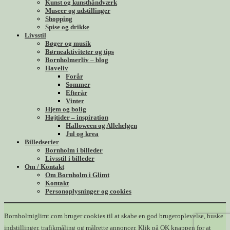
Kunst og kunsthåndværk
Museer og udstillinger
Shopping
Spise og drikke
Livsstil
Bøger og musik
Børneaktiviteter og tips
Bornholmerliv – blog
Haveliv
Forår
Sommer
Efterår
Vinter
Hjem og bolig
Højtider – inspiration
Halloween og Allehelgen
Jul og krea
Billedserier
Bornholm i billeder
Livsstil i billeder
Om / Kontakt
Om Bornholm i Glimt
Kontakt
Personoplysninger og cookies
Bornholmiglimt.com bruger cookies til at skabe en god brugeroplevelse, huske
indstillinger, trafikmåling og målrette annoncer. Klik på OK knappen for at