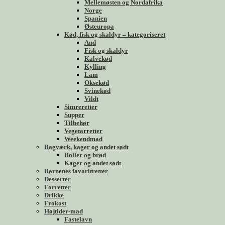
Mellemøsten og Nordafrika
Norge
Spanien
Østeuropa
Kød, fisk og skaldyr – kategoriseret
And
Fisk og skaldyr
Kalvekød
Kylling
Lam
Oksekød
Svinekød
Vildt
Simreretter
Supper
Tilbehør
Vegetarretter
Weekendmad
Bagværk, kager og andet sødt
Boller og brød
Kager og andet sødt
Børnenes favoritretter
Desserter
Forretter
Drikke
Frokost
Højtider-mad
Fastelavn