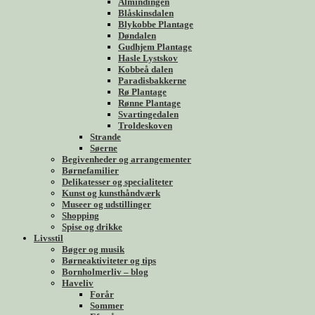
Almindingen
Blåskinsdalen
Blykobbe Plantage
Døndalen
Gudhjem Plantage
Hasle Lystskov
Kobbeå dalen
Paradisbakkerne
Rø Plantage
Rønne Plantage
Svartingedalen
Troldeskoven
Strande
Søerne
Begivenheder og arrangementer
Børnefamilier
Delikatesser og specialiteter
Kunst og kunsthåndværk
Museer og udstillinger
Shopping
Spise og drikke
Livsstil
Bøger og musik
Børneaktiviteter og tips
Bornholmerliv – blog
Haveliv
Forår
Sommer