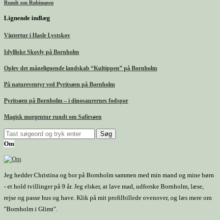
Rundt om Rubinsøen
Lignende indlæg
Vintertur i Hasle Lystskov
Idylliske Skovly på Bornholm
Oplev det månelignende landskab “Kultippen” på Bornholm
På natureventyr ved Pyritsøen på Bornholm
Pyritsøen på Bornholm – i dinosaurernes fodspor
Magisk morgentur rundt om Safirsøen
Om
Jeg hedder Christina og bor på Bornholm sammen med min mand og mine børn
- et hold tvillinger på 9 år. Jeg elsker, at lave mad, udforske Bornholm, læse,
rejse og passe hus og have. Klik på mit profilbillede ovenover, og læs mere om
"Bornholm i Glimt".