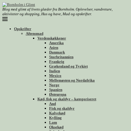
Blog med glimt af livets glæder fra Bornholm. Oplevelser, vandreture,
aktiviteter og shopping, Hus og have, Mad og opskrifter.
Opskrifter
Aftensmad
Verdenskøkkener
Amerika
Asien
Danmark
Storbritannien
Frankrig
Grækenland og Tyrkiet
Italien
Mexico
Mellemøsten og Nordafrika
Norge
Spanien
Østeuropa
Kød, fisk og skaldyr – kategoriseret
And
Fisk og skaldyr
Kalvekød
Kylling
Lam
Oksekød