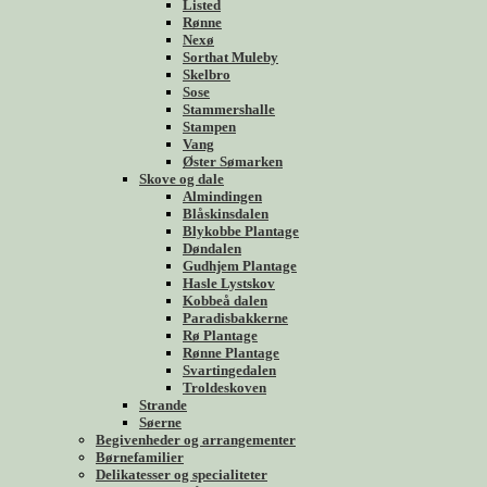
Listed
Rønne
Nexø
Sorthat Muleby
Skelbro
Sose
Stammershalle
Stampen
Vang
Øster Sømarken
Skove og dale
Almindingen
Blåskinsdalen
Blykobbe Plantage
Døndalen
Gudhjem Plantage
Hasle Lystskov
Kobbeå dalen
Paradisbakkerne
Rø Plantage
Rønne Plantage
Svartingedalen
Troldeskoven
Strande
Søerne
Begivenheder og arrangementer
Børnefamilier
Delikatesser og specialiteter