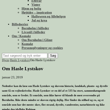
Efterår
Vinter
Hjem og bolig
Højtider – inspiration
Halloween og Allehelgen
Jul og krea
Billedserier
Bornholm i billeder
Livsstil i billeder
Om / Kontakt
Om Bornholm i Glimt
Kontakt
Personoplysninger og cookies
Søg
Hjem
Hasle Lystskov
Om Hasle Lystskov
Om Hasle Lystskov
januar 23, 2019
Nedenfor kan du læse om Hasle Lystskov og skovens historie, landskab, plante- og dyreliv
samt få en vejbeskrivelse. Hasle Lystskov er en del af et 535 ha stort, sammenhængende
område, som er fredet. Et område, som ikke hører til blandt de mest overrendte på
Bornholm. Ikke desto mindre er skoven rigtig dejlig. Her finder du stilhed og ro, og et
område som har det meste: skov, flot strand, dyreliv, vandrestier, naturhistorie og ikke
mindst den idylliske Rubinsø.