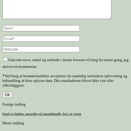
Gem mit navn, email og webside i denne browser til brug for næste gang, jeg
skriver en kommentar
*Ved brug af kommentarfeltet accepterer du samtidig websidens opbevaring og
behandling af dine oplyste data. Din emailadresse bliver ikke vist eller
offentliggjort.
Forrige indlæg
Sund og lækker smoothie på mandelmælk, bær og grønt
Næste indlæg