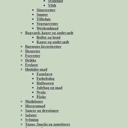
Svinekød
Vildt
Simreretter
Supper
Tilbehør
Vegetarretter
Weekendmad
Bagværk, kager og andet sødt
Boller og brød
Kager og andet sødt
Børnenes favoritretter
Desserter
Forretter
Drikke
Frokost
Højtider-mad
Fastelavn
Fødselsdag
Halloween
Julebag og mad
Nytår
Påske
Madplaner
Morgenmad
Saucer og dressinger
Salater
Syltning
Tapas, Snacks og appetizers