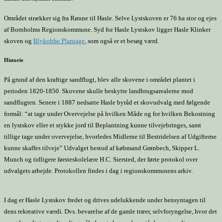
Området strækker sig fra Rønne til Hasle. Selve Lystskoven er 76 ha stor og ejes
af Bornholms Regionskommune. Syd for Hasle Lystskov ligger Hasle Klinker
skoven og
Blykobbe Plantage
, som også er et besøg værd.
Historie
På grund af den kraftige sandflugt, blev alle skovene i området plantet i
perioden 1820-1850. Skovene skulle beskytte landbrugsarealerne mod
sandflugten. Senere i 1887 nedsatte Hasle byråd et skovudvalg med følgende
formål: “at tage under Overvejelse på hvilken Måde og for hvilken Bekostning
en lystskov eller et stykke jord til Beplantning kunne tilvejebringes, samt
tillige tage under overvejelse, hvorledes Midlerne til Bestridelsen af Udgifterne
kunne skaffes tilveje” Udvalget bestod af købmand Grønbech, Skipper L.
Munch og tidligere førsteskolelære H.C. Siersted, der førte protokol over
udvalgets arbejde. Protokollen findes i dag i regionskommunens arkiv.
I dag er Hasle Lystskov fredet og drives udelukkende under hensyntagen til
dens rekreative værdi. Dvs. bevarelse af de gamle træer, selvforyngelse, hvor det