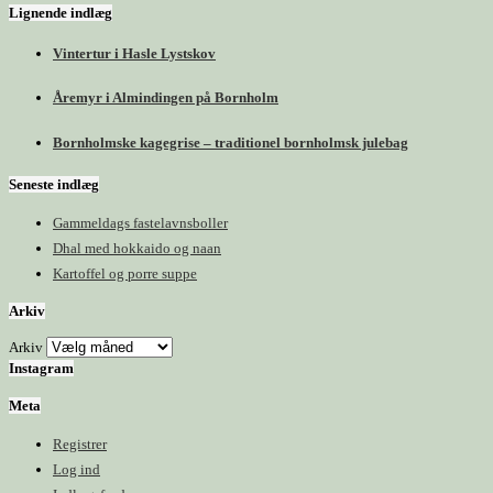
Lignende indlæg
Vintertur i Hasle Lystskov
Åremyr i Almindingen på Bornholm
Bornholmske kagegrise – traditionel bornholmsk julebag
Seneste indlæg
Gammeldags fastelavnsboller
Dhal med hokkaido og naan
Kartoffel og porre suppe
Arkiv
Arkiv
Instagram
Meta
Registrer
Log ind