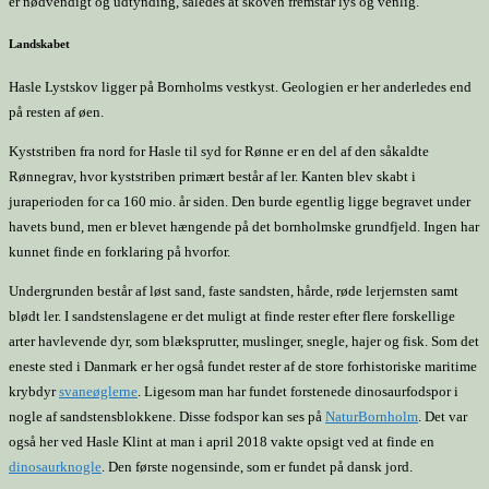
er nødvendigt og udtynding, således at skoven fremstår lys og venlig.
Landskabet
Hasle Lystskov ligger på Bornholms vestkyst. Geologien er her anderledes end
på resten af øen.
Kyststriben fra nord for Hasle til syd for Rønne er en del af den såkaldte
Rønnegrav, hvor kyststriben primært består af ler. Kanten blev skabt i
juraperioden for ca 160 mio. år siden. Den burde egentlig ligge begravet under
havets bund, men er blevet hængende på det bornholmske grundfjeld. Ingen har
kunnet finde en forklaring på hvorfor.
Undergrunden består af løst sand, faste sandsten, hårde, røde lerjernsten samt
blødt ler. I sandstenslagene er det muligt at finde rester efter flere forskellige
arter havlevende dyr, som blæksprutter, muslinger, snegle, hajer og fisk. Som det
eneste sted i Danmark er her også fundet rester af de store forhistoriske maritime
krybdyr
svaneøglerne
. Ligesom man har fundet forstenede dinosaurfodspor i
nogle af sandstensblokkene. Disse fodspor kan ses på
NaturBornholm
. Det var
også her ved Hasle Klint at man i april 2018 vakte opsigt ved at finde en
dinosaurknogle
. Den første nogensinde, som er fundet på dansk jord.