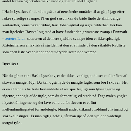
andet linnæa og orkidéerne knærod og hjertebladet fliglæbe .
I Hasle Lystskov finder du også en af øens bedre områder til at gå på jagt efter
lækre spiselige svampe. På en god sæson kan du både finde de almindelige
kantareller, brunstokket rørhat, Karl Johan-rørhat og ægte ridderhat. Her kan
man ligeledes “bryste” sig med at have fundet den grimmeste svamp i Danmark
–
ærtetrøffelen
, som er en af de mere sjældne svampe (den er ikke spiselig).
Ærtetrøffelsen er faktisk så sjælden, at den er at finde på den såkaldte Rødliste,
som er en liste over blandt andet udryddelsestruede svampe.
Dyrelivet
Når du går en tur i Hasle Lystskov, er det ikke uvanligt, at du ser et eller flere af
skovens mange rådyr. Du kan også nyde de mangle fugle, som bor i skoven. Her
er en af landets tætteste bestanddele af sortspætter, ligesom løvsangerne og
rågerne, er nogle af de fugle, som du formentlig vil støde på. Digesvalen yngler
i kystskråningerne, og det lave vand ud for skoven er et fint
mellemlandingssted for andefugle, blandt andet krikand , troldand , hvinand og
stor skallesluger . Er man rigtig heldig, får man øje på den sjældne vadefugl
sortgrå ryle .