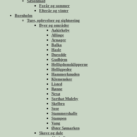
Sæsonmad
Forår og sommer
Efterår og vinter
Bornholm
Ture, oplevelser og sightseeing
Byer og områder
Aakirkeby
Allinge
Arnager
Balka
Hasle
Dueodde
Gudhjem
Helligdomsklipperne
Helligpeder
Hammerknuden
Klemensker
Listed
Rønne
Nexø
Sorthat Muleby
Skelbro
Sose
Stammershalle
Stampen
Vang
Øster Sømarken
Skove og dale