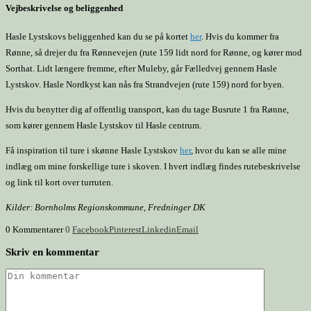
Vejbeskrivelse og beliggenhed
Hasle Lystskovs beliggenhed kan du se på kortet
her
. Hvis du kommer fra
Rønne, så drejer du fra Rønnevejen (rute 159 lidt nord for Rønne, og kører mod
Sorthat. Lidt længere fremme, efter Muleby, går Fælledvej gennem Hasle
Lystskov. Hasle Nordkyst kan nås fra Strandvejen (rute 159) nord for byen.
Hvis du benytter dig af offentlig transport, kan du tage Busrute 1 fra Rønne,
som kører gennem Hasle Lystskov til Hasle centrum.
Få inspiration til ture i skønne Hasle Lystskov
her
, hvor du kan se alle mine
indlæg om mine forskellige ture i skoven. I hvert indlæg findes rutebeskrivelse
og link til kort over turruten.
Kilder: Bornholms Regionskommune, Fredninger DK
0 Kommentarer
0
Facebook
Pinterest
Linkedin
Email
Skriv en kommentar