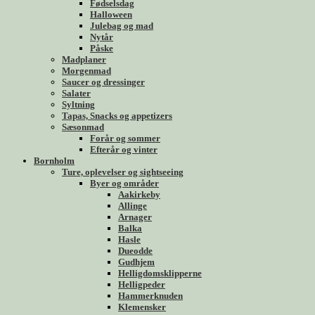
Fødselsdag
Halloween
Julebag og mad
Nytår
Påske
Madplaner
Morgenmad
Saucer og dressinger
Salater
Syltning
Tapas, Snacks og appetizers
Sæsonmad
Forår og sommer
Efterår og vinter
Bornholm
Ture, oplevelser og sightseeing
Byer og områder
Aakirkeby
Allinge
Arnager
Balka
Hasle
Dueodde
Gudhjem
Helligdomsklipperne
Helligpeder
Hammerknuden
Klemensker