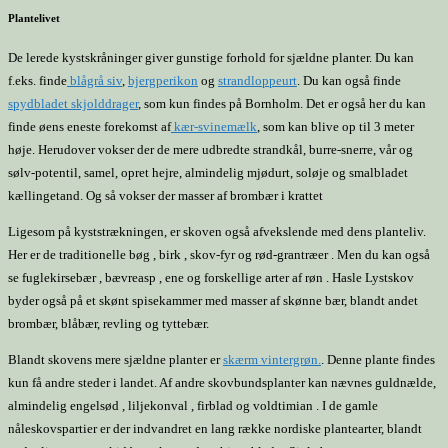
Plantelivet
De lerede kystskråninger giver gunstige forhold for sjældne planter. Du kan
f.eks. finde
blågrå siv
,
bjergperikon
og
strandloppeurt
. Du kan også finde
spydbladet skjolddrager
, som kun findes på Bornholm. Det er også her du kan
finde øens eneste forekomst af
kær-svinemælk
, som kan blive op til 3 meter
høje. Herudover vokser der de mere udbredte strandkål, burre-snerre, vår og
sølv-potentil, samel, opret hejre, almindelig mjødurt, soløje og smalbladet
kællingetand. Og så vokser der masser af brombær i krattet
Ligesom på kyststrækningen, er skoven også afvekslende med dens planteliv.
Her er de traditionelle bøg , birk , skov-fyr og rød-grantræer . Men du kan også
se fuglekirsebær , bævreasp , ene og forskellige arter af røn . Hasle Lystskov
byder også på et skønt spisekammer med masser af skønne bær, blandt andet
brombær, blåbær, revling og tyttebær.
Blandt skovens mere sjældne planter er
skærm vintergrøn.
. Denne plante findes
kun få andre steder i landet. Af andre skovbundsplanter kan nævnes guldnælde,
almindelig engelsød , liljekonval , firblad og voldtimian . I de gamle
nåleskovspartier er der indvandret en lang række nordiske plantearter, blandt