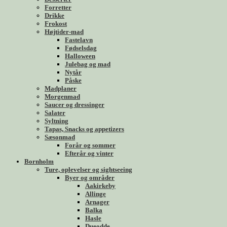
Forretter
Drikke
Frokost
Højtider-mad
Fastelavn
Fødselsdag
Halloween
Julebag og mad
Nytår
Påske
Madplaner
Morgenmad
Saucer og dressinger
Salater
Syltning
Tapas, Snacks og appetizers
Sæsonmad
Forår og sommer
Efterår og vinter
Bornholm
Ture, oplevelser og sightseeing
Byer og områder
Aakirkeby
Allinge
Arnager
Balka
Hasle
Dueodde