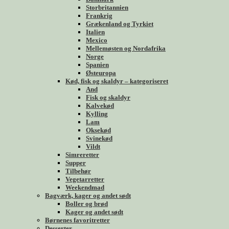
Storbritannien
Frankrig
Grækenland og Tyrkiet
Italien
Mexico
Mellemøsten og Nordafrika
Norge
Spanien
Østeuropa
Kød, fisk og skaldyr – kategoriseret
And
Fisk og skaldyr
Kalvekød
Kylling
Lam
Oksekød
Svinekød
Vildt
Simreretter
Supper
Tilbehør
Vegetarretter
Weekendmad
Bagværk, kager og andet sødt
Boller og brød
Kager og andet sødt
Børnenes favoritretter
Desserter