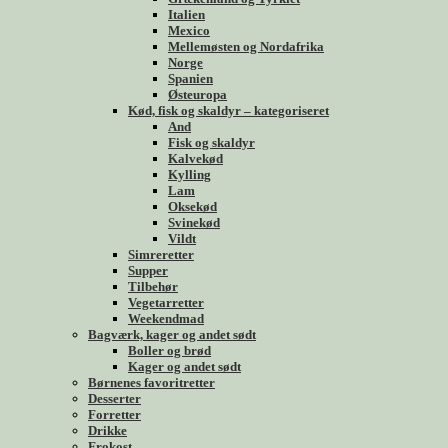
Italien
Mexico
Mellemøsten og Nordafrika
Norge
Spanien
Østeuropa
Kød, fisk og skaldyr – kategoriseret
And
Fisk og skaldyr
Kalvekød
Kylling
Lam
Oksekød
Svinekød
Vildt
Simreretter
Supper
Tilbehør
Vegetarretter
Weekendmad
Bagværk, kager og andet sødt
Boller og brød
Kager og andet sødt
Børnenes favoritretter
Desserter
Forretter
Drikke
Frokost