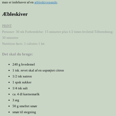
man er indehaver af en
æbleskivepande
.
Æbleskiver
PRINT
Personer:
30 stk
Forberedelse:
15 minutter plus 1/2 times hviletid
Tilberedning:
30 minutter
Nutrition facts:
1 calories
1 fat
Det skal du bruge:
240 g hvedemel
1 tsk. revet skal af en usprøjtet citron
1/2 tsk natron
1 spsk sukker
1/4 tsk salt
ca. 4 dl kærnemælk
3 æg
50 g smeltet smør
smør til stegning