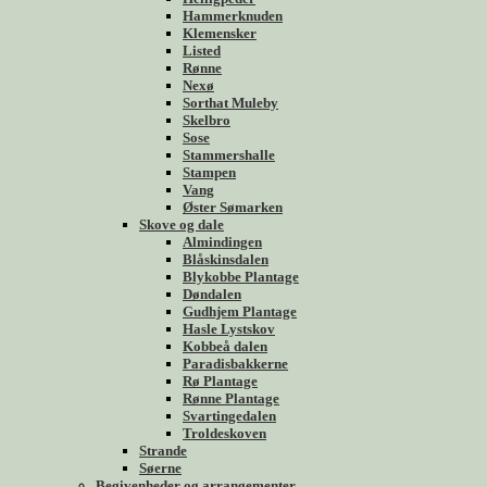
Hammerknuden
Klemensker
Listed
Rønne
Nexø
Sorthat Muleby
Skelbro
Sose
Stammershalle
Stampen
Vang
Øster Sømarken
Skove og dale
Almindingen
Blåskinsdalen
Blykobbe Plantage
Døndalen
Gudhjem Plantage
Hasle Lystskov
Kobbeå dalen
Paradisbakkerne
Rø Plantage
Rønne Plantage
Svartingedalen
Troldeskoven
Strande
Søerne
Begivenheder og arrangementer