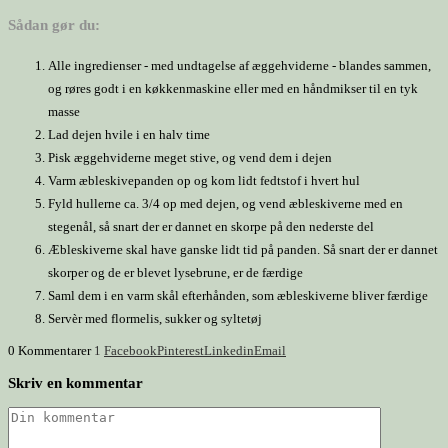
Sådan gør du:
Alle ingredienser - med undtagelse af æggehviderne - blandes sammen,
og røres godt i en køkkenmaskine eller med en håndmikser til en tyk
masse
Lad dejen hvile i en halv time
Pisk æggehviderne meget stive, og vend dem i dejen
Varm æbleskivepanden op og kom lidt fedtstof i hvert hul
Fyld hullerne ca. 3/4 op med dejen, og vend æbleskiverne med en
stegenål, så snart der er dannet en skorpe på den nederste del
Æbleskiverne skal have ganske lidt tid på panden. Så snart der er dannet
skorper og de er blevet lysebrune, er de færdige
Saml dem i en varm skål efterhånden, som æbleskiverne bliver færdige
Servèr med flormelis, sukker og syltetøj
0 Kommentarer
1
Facebook
Pinterest
Linkedin
Email
Skriv en kommentar