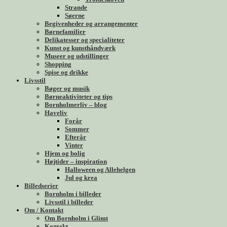
Strande
Søerne
Begivenheder og arrangementer
Børnefamilier
Delikatesser og specialiteter
Kunst og kunsthåndværk
Museer og udstillinger
Shopping
Spise og drikke
Livsstil
Bøger og musik
Børneaktiviteter og tips
Bornholmerliv – blog
Haveliv
Forår
Sommer
Efterår
Vinter
Hjem og bolig
Højtider – inspiration
Halloween og Allehelgen
Jul og krea
Billedserier
Bornholm i billeder
Livsstil i billeder
Om / Kontakt
Om Bornholm i Glimt
Kontakt