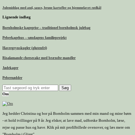
Julemiddag med and, sauce, brune kartofler og hjemmelavet rødkål
Lignende indlæg
Bornholmske kagegrise – traditionel bornholmsk julebag
Peberkagehus – søndagens familieprojekt
Havregrynskugler (glutenfri)
Risalamande cheesecake med brændte mandler
Jødekager
Pebernødder
Om
Jeg hedder Christina og bor på Bornholm sammen med min mand og mine børn
- et hold tvillinger på 9 år. Jeg elsker, at lave mad, udforske Bornholm, læse,
rejse og passe hus og have. Klik på mit profilbillede ovenover, og læs mere om
"Bornholm i Glimt".