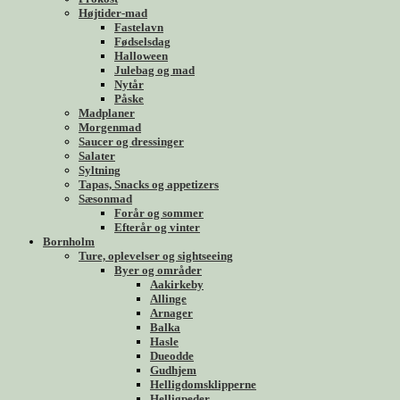
Højtider-mad
Fastelavn
Fødselsdag
Halloween
Julebag og mad
Nytår
Påske
Madplaner
Morgenmad
Saucer og dressinger
Salater
Syltning
Tapas, Snacks og appetizers
Sæsonmad
Forår og sommer
Efterår og vinter
Bornholm
Ture, oplevelser og sightseeing
Byer og områder
Aakirkeby
Allinge
Arnager
Balka
Hasle
Dueodde
Gudhjem
Helligdomsklipperne
Helligpeder