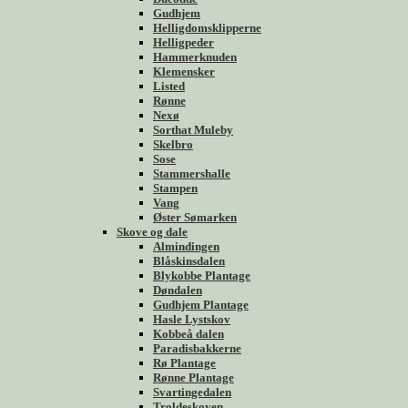
Gudhjem
Helligdomsklipperne
Helligpeder
Hammerknuden
Klemensker
Listed
Rønne
Nexø
Sorthat Muleby
Skelbro
Sose
Stammershalle
Stampen
Vang
Øster Sømarken
Skove og dale
Almindingen
Blåskinsdalen
Blykobbe Plantage
Døndalen
Gudhjem Plantage
Hasle Lystskov
Kobbeå dalen
Paradisbakkerne
Rø Plantage
Rønne Plantage
Svartingedalen
Troldeskoven