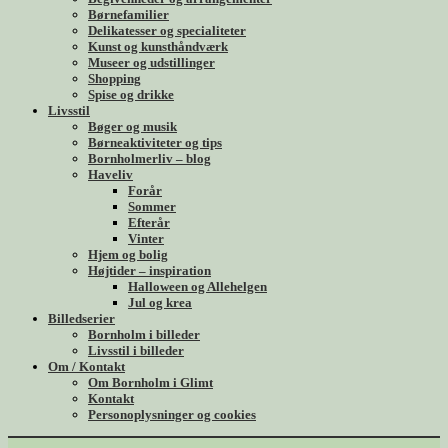
Børnefamilier
Delikatesser og specialiteter
Kunst og kunsthåndværk
Museer og udstillinger
Shopping
Spise og drikke
Livsstil
Bøger og musik
Børneaktiviteter og tips
Bornholmerliv – blog
Haveliv
Forår
Sommer
Efterår
Vinter
Hjem og bolig
Højtider – inspiration
Halloween og Allehelgen
Jul og krea
Billedserier
Bornholm i billeder
Livsstil i billeder
Om / Kontakt
Om Bornholm i Glimt
Kontakt
Personoplysninger og cookies