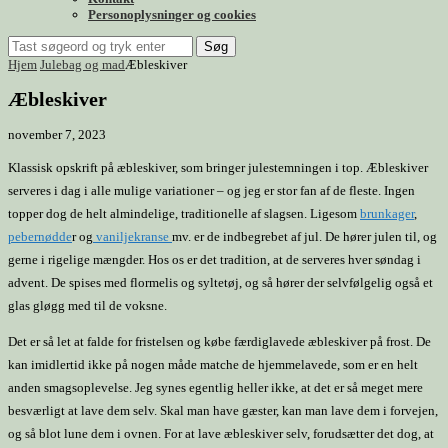
Personoplysninger og cookies
Søg
Hjem
Julebag og mad
Æbleskiver
Æbleskiver
november 7, 2023
Klassisk opskrift på æbleskiver, som bringer julestemningen i top. Æbleskiver
serveres i dag i alle mulige variationer – og jeg er stor fan af de fleste. Ingen
topper dog de helt almindelige, traditionelle af slagsen. Ligesom
brunkager
,
pebernødde
r og
vaniljekranse
mv. er de indbegrebet af jul. De hører julen til, og
gerne i rigelige mængder. Hos os er det tradition, at de serveres hver søndag i
advent. De spises med flormelis og syltetøj, og så hører der selvfølgelig også et
glas gløgg med til de voksne.
Det er så let at falde for fristelsen og købe færdiglavede æbleskiver på frost. De
kan imidlertid ikke på nogen måde matche de hjemmelavede, som er en helt
anden smagsoplevelse. Jeg synes egentlig heller ikke, at det er så meget mere
besværligt at lave dem selv. Skal man have gæster, kan man lave dem i forvejen,
og så blot lune dem i ovnen. For at lave æbleskiver selv, forudsætter det dog, at