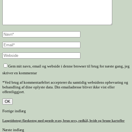
Gem mit navn, email og webside i denne browser til brug for næste gang, jeg
skriver en kommentar
*Ved brug af kommentarfeltet accepterer du samtidig websidens opbevaring og
behandling af dine oplyste data. Din emailadresse bliver ikke vist eller
offentliggjort.
Forrige indlæg
Langtidsstegt flæskesteg med sprøde svær, brun sovs, rødkål, hvide og brune kartofler
Næste indlæg