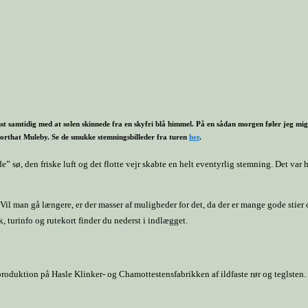
t samtidig med at solen skinnede fra en skyfri blå himmel. På en sådan morgen føler jeg mig s
Sorthat Muleby. Se de smukke stemningsbilleder fra turen
her
.
ø, den friske luft og det flotte vejr skabte en helt eventyrlig stemning. Det var h
Vil man gå længere, er der masser af muligheder for det, da der er mange gode stier o
k, turinfo og rutekort finder du nederst i indlægget.
r produktion på Hasle Klinker- og Chamottestensfabrikken af ildfaste rør og teglsten.