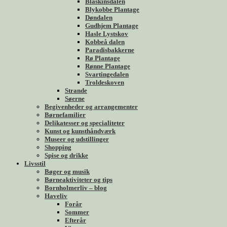
Blåskinsdalen
Blykobbe Plantage
Døndalen
Gudhjem Plantage
Hasle Lystskov
Kobbeå dalen
Paradisbakkerne
Rø Plantage
Rønne Plantage
Svartingedalen
Troldeskoven
Strande
Søerne
Begivenheder og arrangementer
Børnefamilier
Delikatesser og specialiteter
Kunst og kunsthåndværk
Museer og udstillinger
Shopping
Spise og drikke
Livsstil
Bøger og musik
Børneaktiviteter og tips
Bornholmerliv – blog
Haveliv
Forår
Sommer
Efterår