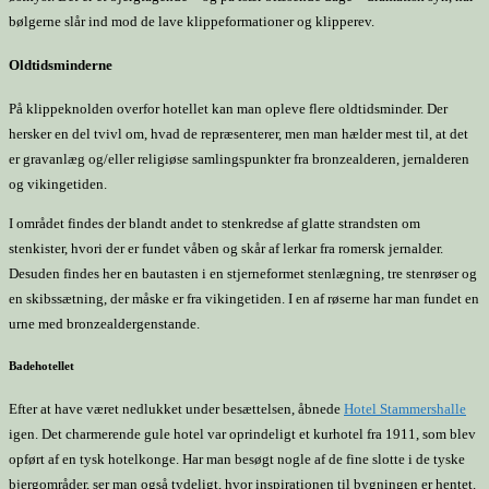
bølgerne slår ind mod de lave klippeformationer og klipperev.
Oldtidsminderne
På klippeknolden overfor hotellet kan man opleve flere oldtidsminder. Der
hersker en del tvivl om, hvad de repræsenterer, men man hælder mest til, at det
er gravanlæg og/eller religiøse samlingspunkter fra bronzealderen, jernalderen
og vikingetiden.
I området findes der blandt andet to stenkredse af glatte strandsten om
stenkister, hvori der er fundet våben og skår af lerkar fra romersk jernalder.
Desuden findes her en bautasten i en stjerneformet stenlægning, tre stenrøser og
en skibssætning, der måske er fra vikingetiden. I en af røserne har man fundet en
urne med bronzealdergenstande.
Badehotellet
Efter at have været nedlukket under besættelsen, åbnede
Hotel Stammershalle
igen. Det charmerende gule hotel var oprindeligt et kurhotel fra 1911, som blev
opført af en tysk hotelkonge. Har man besøgt nogle af de fine slotte i de tyske
bjergområder, ser man også tydeligt, hvor inspirationen til bygningen er hentet.