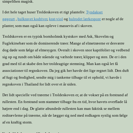
simpelthen magisk.
I det hele taget huser Troldeskoven et rigt planteliv.
Tyndakset
gøgeurt
,
hulkravet kodriver
,
krat-viol
og
hulrodet lærkespore
er nogle af de
planter, som man også kan opleve i massevis af i skoven.
Troldskoven er en typisk bornholmsk kystskov med Ask, Skovelm og
Fuglekirsebær som de dominerende træer. Mange af elmetræerne er desværre
dog døde som følge af elmesygen. Overalt i skoven snor kaprifolier og vedbend
sig op og rundt om både stående og væltede træer, klipper og sten. De er i den
grad med til at skabe den her troldeagtige stemning. Man kan også let få
associationer til regnskoven. Da jeg gik her havde det lige regnet lidt. Den duft
af fugt og frodighed, sendte mig i tankerne tilbage til et ophold, vi havde i
regnskoven i Thailand for lidt over et år siden.
Det lidt specielle ved træerne i Troldeskoven er, at de vokser på en forstrand af
rullesten. En forstrand som stammer tilbage fra en tid, hvor havets overflade lå
højere end i dag. De glatte afrundede rullesten kan man faktisk se mellem
rodtrævlerne på træerne, når de lægger sig ned med rodkagen synlig som følge
af en kraftig storm.