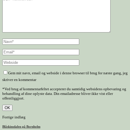
Gem mit navn, email og webside i denne browser til brug for næste gang, jeg
skriver en kommentar
*Ved brug af kommentarfeltet accepterer du samtidig websidens opbevaring og
behandling af dine oplyste data. Din emailadresse bliver ikke vist eller
offentliggjort.
Forrige indlæg
Blåskinsdalen på Bornholm