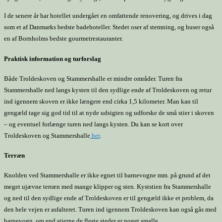
I de senere år har hotellet undergået en omfattende renovering, og drives i dag
som et af Danmarks bedste badehoteller. Stedet oser af stemning, og huser også
en af Bornholms bedste gourmetrestauranter.
Praktisk information og turforslag
Både Troldeskoven og Stammershalle er mindre områder. Turen fra
Stammershalle ned langs kysten til den sydlige ende af Troldeskoven og retur
ind igennem skoven er ikke længere end cirka 1,5 kilometer. Man kan til
gengæld tage sig god tid til at nyde udsigten og udforske de små stier i skoven
– og eventuel forlænge turen ned langs kysten. Du kan se kort over
Troldeskoven og Stammershalle
her
.
Terræn
Knolden ved Stammershalle er ikke egnet til barnevogne mm. på grund af det
meget ujævne terræn med mange klipper og sten. Kyststien fra Stammershalle
og ned til den sydlige ende af Troldeskoven er til gengæld ikke et problem, da
den hele vejen er asfalteret. Turen ind igennem Troldeskoven kan også gås med
barnevogn, om end stierne de fleste steder er noget smalle.