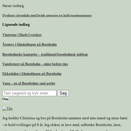
Næste indlæg
Ovnbagt citronlaks med hvide asparges og kold parmesansauce
Lignende indlæg
Vintertur i Hasle Lystskov
Åremyr i Almindingen på Bornholm
Bornholmske kagegrise – traditionel bornholmsk julebag
Vandreture på Bornholm – mine bedste tips
Ekkodalen i Almindingen på Bornholm
Vang – en af Bornholms små perler
Om
Jeg hedder Christina og bor på Bornholm sammen med min mand og mine børn
- et hold tvillinger på 9 år. Jeg elsker, at lave mad, udforske Bornholm, læse,