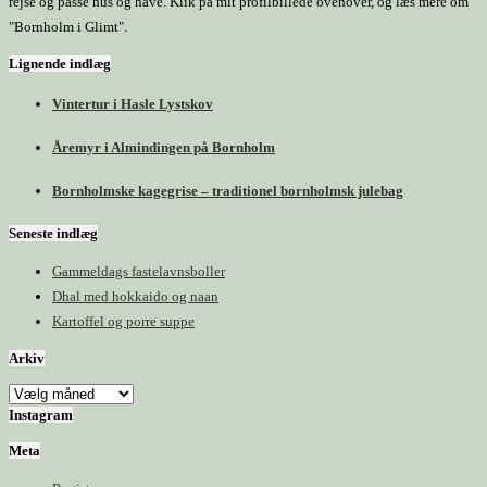
rejse og passe hus og have. Klik på mit profilbillede ovenover, og læs mere om
"Bornholm i Glimt".
Lignende indlæg
Vintertur i Hasle Lystskov
Åremyr i Almindingen på Bornholm
Bornholmske kagegrise – traditionel bornholmsk julebag
Seneste indlæg
Gammeldags fastelavnsboller
Dhal med hokkaido og naan
Kartoffel og porre suppe
Arkiv
Arkiv
Instagram
Meta