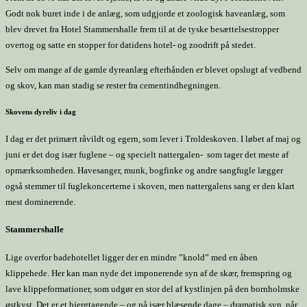
Godt nok buret inde i de anlæg, som udgjorde et zoologisk haveanlæg, som
blev drevet fra Hotel Stammershalle frem til at de tyske besættelsestropper
overtog og satte en stopper for datidens hotel- og zoodrift på stedet.
Selv om mange af de gamle dyreanlæg efterhånden er blevet opslugt af vedbend
og skov, kan man stadig se rester fra cementindhegningen.
Skovens dyreliv i dag
I dag er det primært råvildt og egern, som lever i Troldeskoven. I løbet af maj og
juni er det dog især fuglene – og specielt nattergalen- som tager det meste af
opmærksomheden. Havesanger, munk, bogfinke og andre sangfugle lægger
også stemmer til fuglekoncerterne i skoven, men nattergalens sang er den klart
mest dominerende.
Stammershalle
Lige overfor badehotellet ligger der en mindre ”knold” med en åben
klippehede. Her kan man nyde det imponerende syn af de skær, fremspring og
lave klippeformationer, som udgør en stor del af kystlinjen på den bornholmske
østkyst. Det er et bjergtagende – og på især blæsende dage – dramatisk syn, når