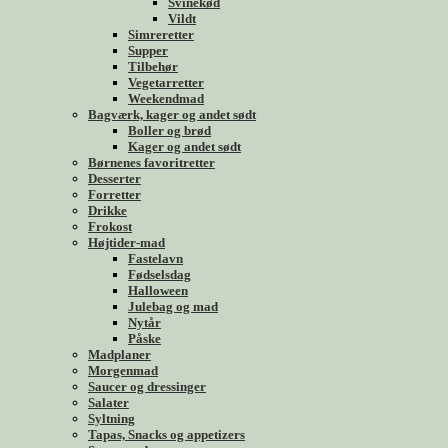
Svinekød
Vildt
Simreretter
Supper
Tilbehør
Vegetarretter
Weekendmad
Bagværk, kager og andet sødt
Boller og brød
Kager og andet sødt
Børnenes favoritretter
Desserter
Forretter
Drikke
Frokost
Højtider-mad
Fastelavn
Fødselsdag
Halloween
Julebag og mad
Nytår
Påske
Madplaner
Morgenmad
Saucer og dressinger
Salater
Syltning
Tapas, Snacks og appetizers