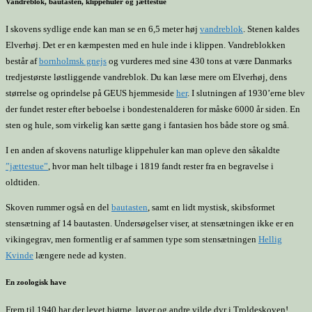
Vandreblok, bautasten, klippehuler og jættestue
I skovens sydlige ende kan man se en 6,5 meter høj
vandreblok
. Stenen kaldes
Elverhøj. Det er en kæmpesten med en hule inde i klippen. Vandreblokken
består af
bornholmsk gnejs
og vurderes med sine 430 tons at være Danmarks
tredjestørste løstliggende vandreblok. Du kan læse mere om Elverhøj, dens
størrelse og oprindelse på GEUS hjemmeside
her
. I slutningen af 1930’erne blev
der fundet rester efter beboelse i bondestenalderen for måske 6000 år siden. En
sten og hule, som virkelig kan sætte gang i fantasien hos både store og små.
I en anden af skovens naturlige klippehuler kan man opleve den såkaldte
”jættestue”
, hvor man helt tilbage i 1819 fandt rester fra en begravelse i
oldtiden.
Skoven rummer også en del
bautasten
, samt en lidt mystisk, skibsformet
stensætning af 14 bautasten. Undersøgelser viser, at stensætningen ikke er en
vikingegrav, men formentlig er af sammen type som stensætningen
Hellig
Kvinde
længere nede ad kysten.
En zoologisk have
Frem til 1940 har der levet bjørne, løver og andre vilde dyr i Troldeskoven!