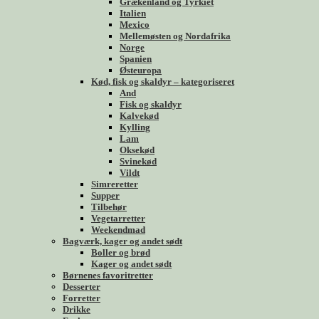
Grækenland og Tyrkiet
Italien
Mexico
Mellemøsten og Nordafrika
Norge
Spanien
Østeuropa
Kød, fisk og skaldyr – kategoriseret
And
Fisk og skaldyr
Kalvekød
Kylling
Lam
Oksekød
Svinekød
Vildt
Simreretter
Supper
Tilbehør
Vegetarretter
Weekendmad
Bagværk, kager og andet sødt
Boller og brød
Kager og andet sødt
Børnenes favoritretter
Desserter
Forretter
Drikke