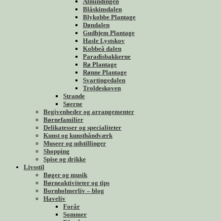
Almindingen
Blåskinsdalen
Blykobbe Plantage
Døndalen
Gudhjem Plantage
Hasle Lystskov
Kobbeå dalen
Paradisbakkerne
Rø Plantage
Rønne Plantage
Svartingedalen
Troldeskoven
Strande
Søerne
Begivenheder og arrangementer
Børnefamilier
Delikatesser og specialiteter
Kunst og kunsthåndværk
Museer og udstillinger
Shopping
Spise og drikke
Livsstil
Bøger og musik
Børneaktiviteter og tips
Bornholmerliv – blog
Haveliv
Forår
Sommer