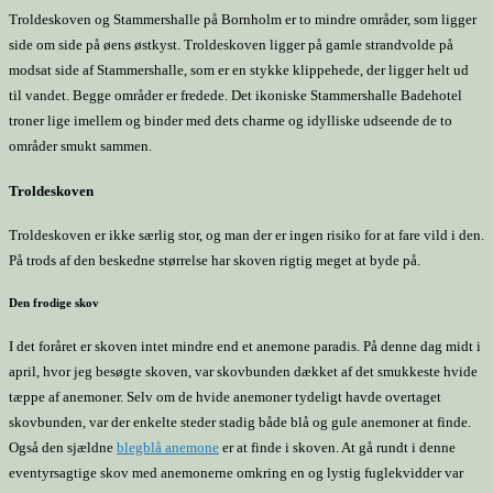
Troldeskoven og Stammershalle på Bornholm er to mindre områder, som ligger
side om side på øens østkyst. Troldeskoven ligger på gamle strandvolde på
modsat side af Stammershalle, som er en stykke klippehede, der ligger helt ud
til vandet. Begge områder er fredede. Det ikoniske Stammershalle Badehotel
troner lige imellem og binder med dets charme og idylliske udseende de to
områder smukt sammen.
Troldeskoven
Troldeskoven er ikke særlig stor, og man der er ingen risiko for at fare vild i den.
På trods af den beskedne størrelse har skoven rigtig meget at byde på.
Den frodige skov
I det foråret er skoven intet mindre end et anemone paradis. På denne dag midt i
april, hvor jeg besøgte skoven, var skovbunden dækket af det smukkeste hvide
tæppe af anemoner. Selv om de hvide anemoner tydeligt havde overtaget
skovbunden, var der enkelte steder stadig både blå og gule anemoner at finde.
Også den sjældne
blegblå anemone
er at finde i skoven. At gå rundt i denne
eventyrsagtige skov med anemonerne omkring en og lystig fuglekvidder var