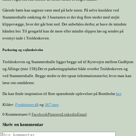
Gående børn kan sagtens være med på hele turen. På selve knolden ved
Stammershalle omkring de 3 bautasten er der dog flere steder med stejle
klippevægge, hvor det går brat ned. Det anbefales derfor, at have de mindste
hånden her. Til gengæld kan de mere eller mindre slippes løs og sendes på
eventyr inde i Troldeskoven.
Parkering og vejbeskrivelse
Troldeskoven og Stammershalle ligger begge ud til Kystvejen mellem Gudhjem
og Allinge (rute 158).Der er parkeringspladser både overfor Troldeskoven og
ved Stammershalle. Begge steder er der opsat informationstavler, hvor man kan
læse om områderne.
Du kan finde inspiration til flere spændende oplevelser på Bornholm
her
.
Kilder:
Fredninger.dk
og
367 ture
.
0 Kommentarer
0
Facebook
Pinterest
Linkedin
Email
Skriv en kommentar