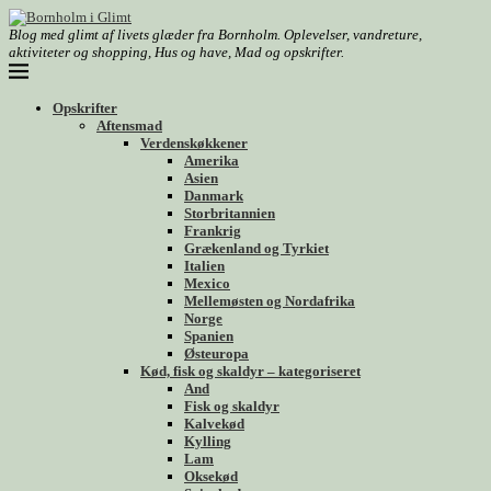
Blog med glimt af livets glæder fra Bornholm. Oplevelser, vandreture,
aktiviteter og shopping, Hus og have, Mad og opskrifter.
Opskrifter
Aftensmad
Verdenskøkkener
Amerika
Asien
Danmark
Storbritannien
Frankrig
Grækenland og Tyrkiet
Italien
Mexico
Mellemøsten og Nordafrika
Norge
Spanien
Østeuropa
Kød, fisk og skaldyr – kategoriseret
And
Fisk og skaldyr
Kalvekød
Kylling
Lam
Oksekød