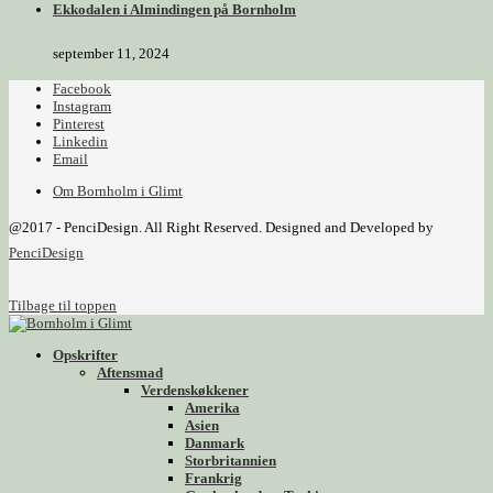
Ekkodalen i Almindingen på Bornholm
september 11, 2024
Facebook
Instagram
Pinterest
Linkedin
Email
Om Bornholm i Glimt
@2017 - PenciDesign. All Right Reserved. Designed and Developed by
PenciDesign
Tilbage til toppen
Opskrifter
Aftensmad
Verdenskøkkener
Amerika
Asien
Danmark
Storbritannien
Frankrig