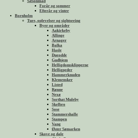
Sæsonmad
Forår og sommer
Efterår og vinter
Bornholm
Ture, oplevelser og sightseeing
Byer og områder
Aakirkeby
Allinge
Arnager
Balka
Hasle
Dueodde
Gudhjem
Helligdomsklipperne
Helligpeder
Hammerknuden
Klemensker
Listed
Rønne
Nexø
Sorthat Muleby
Skelbro
Sose
Stammershalle
Stampen
Vang
Øster Sømarken
Skove og dale