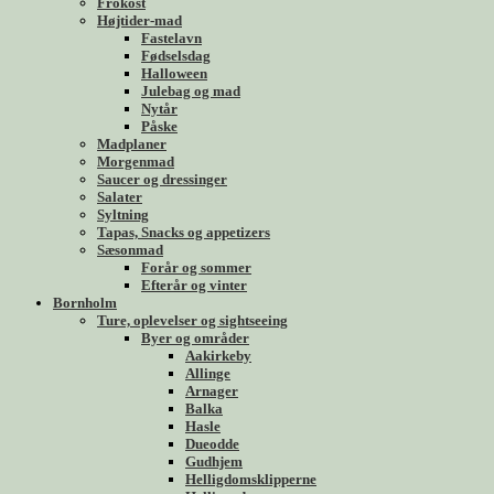
Frokost
Højtider-mad
Fastelavn
Fødselsdag
Halloween
Julebag og mad
Nytår
Påske
Madplaner
Morgenmad
Saucer og dressinger
Salater
Syltning
Tapas, Snacks og appetizers
Sæsonmad
Forår og sommer
Efterår og vinter
Bornholm
Ture, oplevelser og sightseeing
Byer og områder
Aakirkeby
Allinge
Arnager
Balka
Hasle
Dueodde
Gudhjem
Helligdomsklipperne