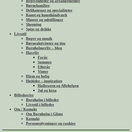
Begivenheder og arrangementer
Børnefamilier
Delikatesser og specialiteter
Kunst og kunsthåndværk
Museer og udstillinger
Shopping
Spise og drikke
Livsstil
Bøger og musik
Børneaktiviteter og tips
Bornholmerliv – blog
Haveliv
Forår
Sommer
Efterår
Vinter
Hjem og bolig
Højtider – inspiration
Halloween og Allehelgen
Jul og krea
Billedserier
Bornholm i billeder
Livsstil i billeder
Om / Kontakt
Om Bornholm i Glimt
Kontakt
Personoplysninger og cookies