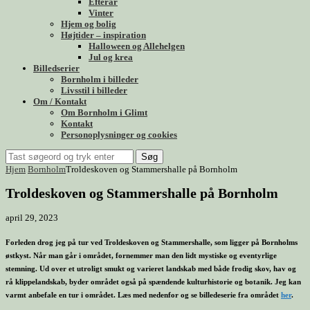
Efterår
Vinter
Hjem og bolig
Højtider – inspiration
Halloween og Allehelgen
Jul og krea
Billedserier
Bornholm i billeder
Livsstil i billeder
Om / Kontakt
Om Bornholm i Glimt
Kontakt
Personoplysninger og cookies
Søg
Hjem
Bornholm
Troldeskoven og Stammershalle på Bornholm
Troldeskoven og Stammershalle på Bornholm
april 29, 2023
Forleden drog jeg på tur ved Troldeskoven og Stammershalle, som ligger på Bornholms
østkyst. Når man går i området, fornemmer man den lidt mystiske og eventyrlige
stemning. Ud over et utroligt smukt og varieret landskab med både frodig skov, hav og
rå klippelandskab, byder området også på spændende kulturhistorie og botanik. Jeg kan
varmt anbefale en tur i området. Læs med nedenfor og se billedeserie fra området
her
.