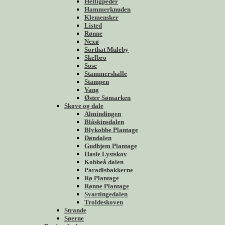
Helligpeder
Hammerknuden
Klemensker
Listed
Rønne
Nexø
Sorthat Muleby
Skelbro
Sose
Stammershalle
Stampen
Vang
Øster Sømarken
Skove og dale
Almindingen
Blåskinsdalen
Blykobbe Plantage
Døndalen
Gudhjem Plantage
Hasle Lystskov
Kobbeå dalen
Paradisbakkerne
Rø Plantage
Rønne Plantage
Svartingedalen
Troldeskoven
Strande
Søerne