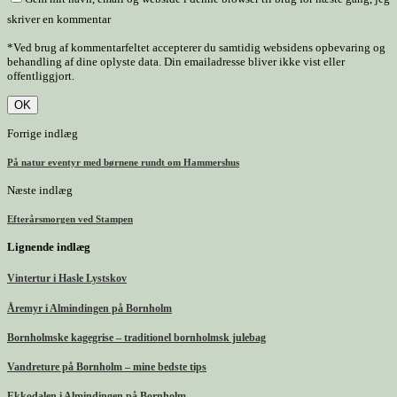
skriver en kommentar
*Ved brug af kommentarfeltet accepterer du samtidig websidens opbevaring og
behandling af dine oplyste data. Din emailadresse bliver ikke vist eller
offentliggjort.
Forrige indlæg
På natur eventyr med børnene rundt om Hammershus
Næste indlæg
Efterårsmorgen ved Stampen
Lignende indlæg
Vintertur i Hasle Lystskov
Åremyr i Almindingen på Bornholm
Bornholmske kagegrise – traditionel bornholmsk julebag
Vandreture på Bornholm – mine bedste tips
Ekkodalen i Almindingen på Bornholm