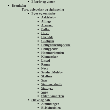
Efterår og vinter
Bornholm
Ture, oplevelser og sightseeing
Byer og områder
Aakirkeby
Allinge
Arnager
Balka
Hasle
Dueodde
Gudhjem
Helligdomsklipperne
Helligpeder
Hammerknuden
Klemensker
Listed
Rønne
Nexø
Sorthat Muleby
Skelbro
Sose
Stammershalle
Stampen
Vang
Øster Sømarken
Skove og dale
Almindingen
Blåskinsdalen