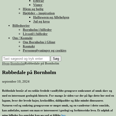
Efterår
Vinter
Hjem og bolig
Højtider – inspiration
Halloween og Allehelgen
Jul og krea
Billedserier
Bornholm i billeder
Livsstil i billeder
Om / Kontakt
Om Bornholm i Glimt
Kontakt
Personoplysninger og cookies
Søg
Hjem
Bornholm
Robbedale på Bornholm
Robbedale på Bornholm
september 10, 2024
Robbedale består af en række fredede vandfyldte grusgrave omkranset af smuk skov og
med en interessant geologisk historie. For mange år siden var der på lige dette her sted en
lagune, hvor der levede hajer, krokodiller, skildpadder og ikke mindst dinosaurer.
Naturen ved og omkring grusgravene er meget smuk, og en vandretur i dette område,
kan anbefales, uanset om man er interesseret i geologi og forhistoriske levn. Et udpluk af
mine billeder fra området kan ses ved at klikke
her
.