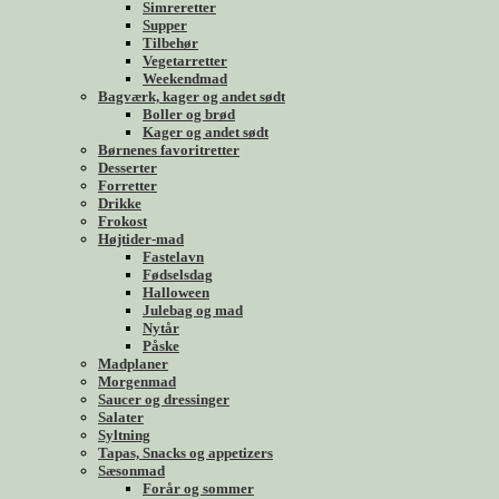
Simreretter
Supper
Tilbehør
Vegetarretter
Weekendmad
Bagværk, kager og andet sødt
Boller og brød
Kager og andet sødt
Børnenes favoritretter
Desserter
Forretter
Drikke
Frokost
Højtider-mad
Fastelavn
Fødselsdag
Halloween
Julebag og mad
Nytår
Påske
Madplaner
Morgenmad
Saucer og dressinger
Salater
Syltning
Tapas, Snacks og appetizers
Sæsonmad
Forår og sommer