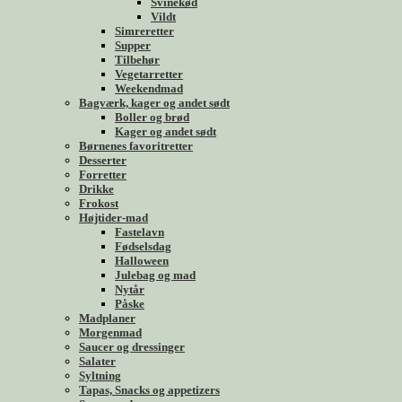
Svinekød
Vildt
Simreretter
Supper
Tilbehør
Vegetarretter
Weekendmad
Bagværk, kager og andet sødt
Boller og brød
Kager og andet sødt
Børnenes favoritretter
Desserter
Forretter
Drikke
Frokost
Højtider-mad
Fastelavn
Fødselsdag
Halloween
Julebag og mad
Nytår
Påske
Madplaner
Morgenmad
Saucer og dressinger
Salater
Syltning
Tapas, Snacks og appetizers