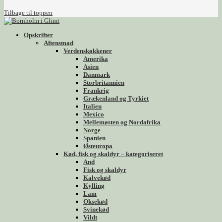
Tilbage til toppen
Opskrifter
Aftensmad
Verdenskøkkener
Amerika
Asien
Danmark
Storbritannien
Frankrig
Grækenland og Tyrkiet
Italien
Mexico
Mellemøsten og Nordafrika
Norge
Spanien
Østeuropa
Kød, fisk og skaldyr – kategoriseret
And
Fisk og skaldyr
Kalvekød
Kylling
Lam
Oksekød
Svinekød
Vildt