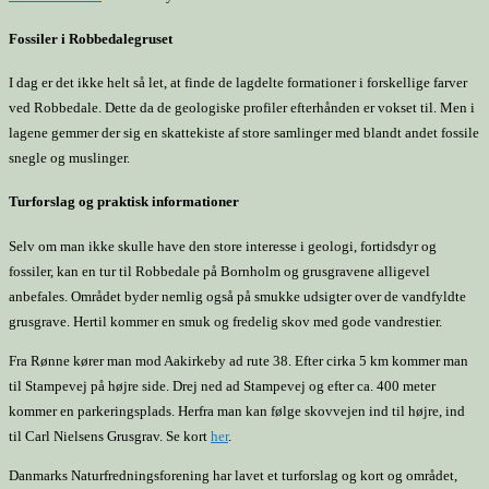
Fossiler i Robbedalegruset
I dag er det ikke helt så let, at finde de lagdelte formationer i forskellige farver
ved Robbedale. Dette da de geologiske profiler efterhånden er vokset til. Men i
lagene gemmer der sig en skattekiste af store samlinger med blandt andet fossile
snegle og muslinger.
Turforslag og praktisk informationer
Selv om man ikke skulle have den store interesse i geologi, fortidsdyr og
fossiler, kan en tur til Robbedale på Bornholm og grusgravene alligevel
anbefales. Området byder nemlig også på smukke udsigter over de vandfyldte
grusgrave. Hertil kommer en smuk og fredelig skov med gode vandrestier.
Fra Rønne kører man mod Aakirkeby ad rute 38. Efter cirka 5 km kommer man
til Stampevej på højre side. Drej ned ad Stampevej og efter ca. 400 meter
kommer en parkeringsplads. Herfra man kan følge skovvejen ind til højre, ind
til Carl Nielsens Grusgrav. Se kort
her
.
Danmarks Naturfredningsforening har lavet et turforslag og kort og området,