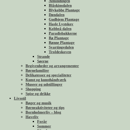
Almindingen
Blåskinsdalen
Blykobbe Plantage
Døndalen
Gudhjem Plantage
Hasle Lystskov
Kobbeå dalen
Paradisbakkerne
Rø Plantage
Rønne Plantage
Svartingedalen
Troldeskoven
Strande
Søerne
Begivenheder og arrangementer
Børnefamilier
Delikatesser og specialiteter
Kunst og kunsthåndværk
Museer og udstillinger
Shopping
Spise og drikke
Livsstil
Bøger og musik
Børneaktiviteter og tips
Bornholmerliv – blog
Haveliv
Forår
Sommer