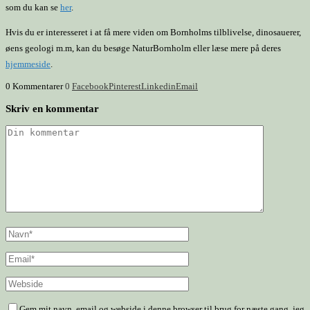
som du kan se
her
.
Hvis du er interesseret i at få mere viden om Bornholms tilblivelse, dinosauerer,
øens geologi m.m, kan du besøge NaturBornholm eller læse mere på deres
hjemmeside
.
0 Kommentarer
0
Facebook
Pinterest
Linkedin
Email
Skriv en kommentar
Gem mit navn, email og webside i denne browser til brug for næste gang, jeg