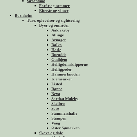
Sæsonmad
Forår og sommer
Efterår og vinter
Bornholm
Ture, oplevelser og sightseeing
Byer og områder
Aakirkeby
Allinge
Arnager
Balka
Hasle
Dueodde
Gudhjem
Helligdomsklipperne
Helligpeder
Hammerknuden
Klemensker
Listed
Rønne
Nexø
Sorthat Muleby
Skelbro
Sose
Stammershalle
Stampen
Vang
Øster Sømarken
Skove og dale