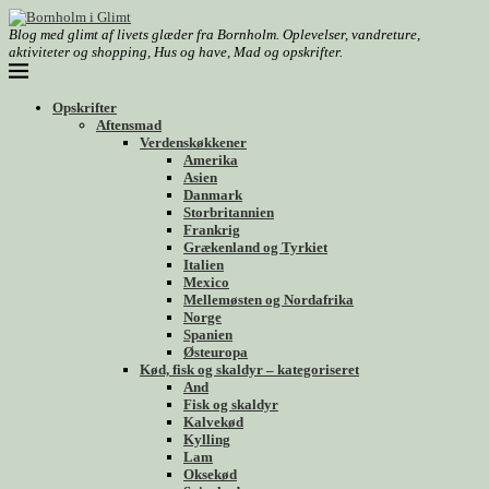
Blog med glimt af livets glæder fra Bornholm. Oplevelser, vandreture,
aktiviteter og shopping, Hus og have, Mad og opskrifter.
Opskrifter
Aftensmad
Verdenskøkkener
Amerika
Asien
Danmark
Storbritannien
Frankrig
Grækenland og Tyrkiet
Italien
Mexico
Mellemøsten og Nordafrika
Norge
Spanien
Østeuropa
Kød, fisk og skaldyr – kategoriseret
And
Fisk og skaldyr
Kalvekød
Kylling
Lam
Oksekød