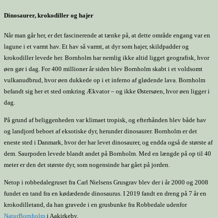
Dinosaurer, krokodiller og hajer
Når man går her, er det fascinerende at tænke på, at dette område engang var en
lagune i et varmt hav. Et hav så varmt, at dyr som hajer, skildpadder og
krokodiller levede her. Bornholm har nemlig ikke altid ligget geografisk, hvor
øen gør i dag. For 400 millioner år siden blev Bornholm skabt i et voldsomt
vulkanudbrud, hvor øen dukkede op i et inferno af glødende lava. Bornholm
befandt sig her et sted omkring Ækvator – og ikke Østersøen, hvor øen ligger i
dag.
På grund af beliggenheden var klimaet tropisk, og efterhånden blev både hav
og landjord beboet af eksotiske dyr, herunder dinosaurer. Bornholm er det
eneste sted i Danmark, hvor der har levet dinosaurer, og endda også de største af
dem. Saurpoden levede blandt andet på Bornholm. Med en længde på op til 40
meter er den det største dyr, som nogensinde har gået på jorden.
Netop i robbedalegruset fra Carl Nielsens Grusgrav blev der i år 2000 og 2008
fundet en tand fra en kødædende dinosaurus. I 2019 fandt en dreng på 7 år en
krokodilletand, da han gravede i en grusbunke fra Robbedale udenfor
NaturBornholm
i Aakirkeby.