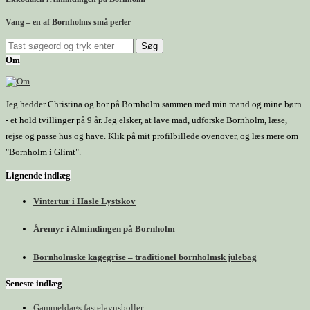
Vang – en af Bornholms små perler
Om
Jeg hedder Christina og bor på Bornholm sammen med min mand og mine børn
- et hold tvillinger på 9 år. Jeg elsker, at lave mad, udforske Bornholm, læse,
rejse og passe hus og have. Klik på mit profilbillede ovenover, og læs mere om
"Bornholm i Glimt".
Lignende indlæg
Vintertur i Hasle Lystskov
Åremyr i Almindingen på Bornholm
Bornholmske kagegrise – traditionel bornholmsk julebag
Seneste indlæg
Gammeldags fastelavnsboller