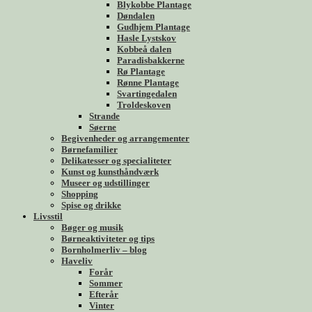
Blykobbe Plantage
Døndalen
Gudhjem Plantage
Hasle Lystskov
Kobbeå dalen
Paradisbakkerne
Rø Plantage
Rønne Plantage
Svartingedalen
Troldeskoven
Strande
Søerne
Begivenheder og arrangementer
Børnefamilier
Delikatesser og specialiteter
Kunst og kunsthåndværk
Museer og udstillinger
Shopping
Spise og drikke
Livsstil
Bøger og musik
Børneaktiviteter og tips
Bornholmerliv – blog
Haveliv
Forår
Sommer
Efterår
Vinter