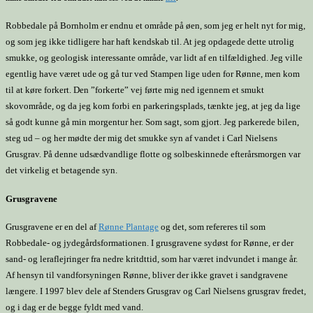
Robbedale på Bornholm er endnu et område på øen, som jeg er helt nyt for mig,
og som jeg ikke tidligere har haft kendskab til. At jeg opdagede dette utrolig
smukke, og geologisk interessante område, var lidt af en tilfældighed. Jeg ville
egentlig have været ude og gå tur ved Stampen lige uden for Rønne, men kom
til at køre forkert. Den ”forkerte” vej førte mig ned igennem et smukt
skovområde, og da jeg kom forbi en parkeringsplads, tænkte jeg, at jeg da lige
så godt kunne gå min morgentur her. Som sagt, som gjort. Jeg parkerede bilen,
steg ud – og her mødte der mig det smukke syn af vandet i Carl Nielsens
Grusgrav. På denne udsædvandlige flotte og solbeskinnede efterårsmorgen var
det virkelig et betagende syn.
Grusgravene
Grusgravene er en del af
Rønne Plantage
og det, som refereres til som
Robbedale- og jydegårdsformationen. I grusgravene sydøst for Rønne, er der
sand- og leraflejringer fra nedre kritdttid, som har været indvundet i mange år.
Af hensyn til vandforsyningen Rønne, bliver der ikke gravet i sandgravene
længere. I 1997 blev dele af Stenders Grusgrav og Carl Nielsens grusgrav fredet,
og i dag er de begge fyldt med vand.