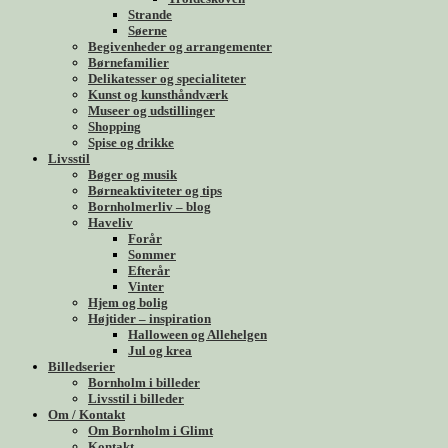
Strande
Søerne
Begivenheder og arrangementer
Børnefamilier
Delikatesser og specialiteter
Kunst og kunsthåndværk
Museer og udstillinger
Shopping
Spise og drikke
Livsstil
Bøger og musik
Børneaktiviteter og tips
Bornholmerliv – blog
Haveliv
Forår
Sommer
Efterår
Vinter
Hjem og bolig
Højtider – inspiration
Halloween og Allehelgen
Jul og krea
Billedserier
Bornholm i billeder
Livsstil i billeder
Om / Kontakt
Om Bornholm i Glimt
Kontakt