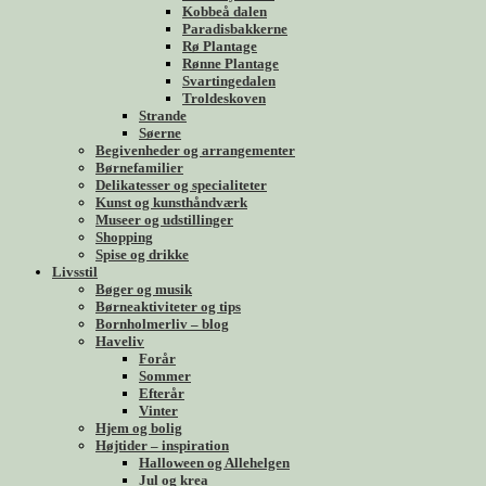
Kobbeå dalen
Paradisbakkerne
Rø Plantage
Rønne Plantage
Svartingedalen
Troldeskoven
Strande
Søerne
Begivenheder og arrangementer
Børnefamilier
Delikatesser og specialiteter
Kunst og kunsthåndværk
Museer og udstillinger
Shopping
Spise og drikke
Livsstil
Bøger og musik
Børneaktiviteter og tips
Bornholmerliv – blog
Haveliv
Forår
Sommer
Efterår
Vinter
Hjem og bolig
Højtider – inspiration
Halloween og Allehelgen
Jul og krea