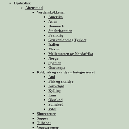
Opskrifter
Aftensmad
Verdenskøkkener
Amerika
Asien
Danmark
Storbritannien
Frankrig
Grækenland og Tyrkiet
Italien
Mexico
Mellemøsten og Nordafrika
Norge
Spanien
Østeuropa
Kød, fisk og skaldyr – kategoriseret
And
Fisk og skaldyr
Kalvekød
Kylling
Lam
Oksekød
Svinekød
Vildt
Simreretter
Supper
Tilbehør
Vegetarretter