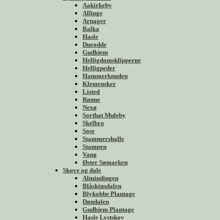
Aakirkeby
Allinge
Arnager
Balka
Hasle
Dueodde
Gudhjem
Helligdomsklipperne
Helligpeder
Hammerknuden
Klemensker
Listed
Rønne
Nexø
Sorthat Muleby
Skelbro
Sose
Stammershalle
Stampen
Vang
Øster Sømarken
Skove og dale
Almindingen
Blåskinsdalen
Blykobbe Plantage
Døndalen
Gudhjem Plantage
Hasle Lystskov