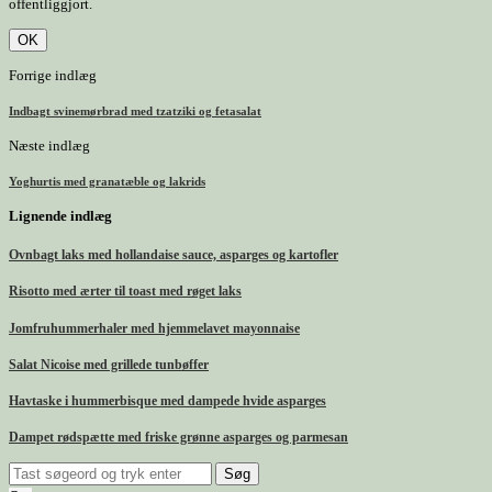
offentliggjort.
Forrige indlæg
Indbagt svinemørbrad med tzatziki og fetasalat
Næste indlæg
Yoghurtis med granatæble og lakrids
Lignende indlæg
Ovnbagt laks med hollandaise sauce, asparges og kartofler
Risotto med ærter til toast med røget laks
Jomfruhummerhaler med hjemmelavet mayonnaise
Salat Nicoise med grillede tunbøffer
Havtaske i hummerbisque med dampede hvide asparges
Dampet rødspætte med friske grønne asparges og parmesan