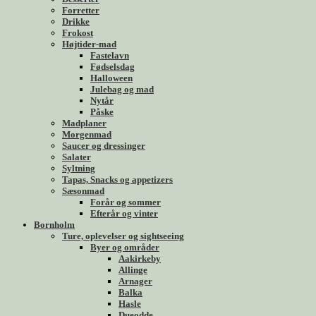
Forretter
Drikke
Frokost
Højtider-mad
Fastelavn
Fødselsdag
Halloween
Julebag og mad
Nytår
Påske
Madplaner
Morgenmad
Saucer og dressinger
Salater
Syltning
Tapas, Snacks og appetizers
Sæsonmad
Forår og sommer
Efterår og vinter
Bornholm
Ture, oplevelser og sightseeing
Byer og områder
Aakirkeby
Allinge
Arnager
Balka
Hasle
Dueodde