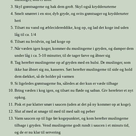
Skyl grøntsagerne og hak dem groft. Skyl også krydderurterne
Smelt smørret i en stor, dyb gryde, og svits grøntsager og krydderurter
heri
Tilsæt nu vand og æblecidereddike, kog op, og lad det koge ind uden
låg til ca. 1/4
Tilsæt nu hvidvin, og lad koge op
Når væden igen koger, kommer du muslingerne i gryden, og damper dem
under låg i ca. 5-10 minutter, til de tager farve og åbner sig
Tag herefter muslingerne op af gryden med en hulsi. De muslinger, som
ikke har åbnet sig nu, kasseres. Sæt herefter muslingerne til side og hold
dem dækket, så de holder på varmen
Si ligeledes grøntsagerne fra, således at der kun er væde tilbage
Bring væden i kog igen, og tilsæt nu fløde og safran. Giv herefeter et nyt
opkog.
Pisk et par klatter smør i saucen (uden at det på ny kommer op at koge).
Slut af med at smage til med til med salt og peber
Varm saucen op til lige før kogepunktet, og kom herefter muslingerne
tilbage i gryden. Vend muslingerne godt rundt i saucen i et minuts tid,
og de er nu klar til servering