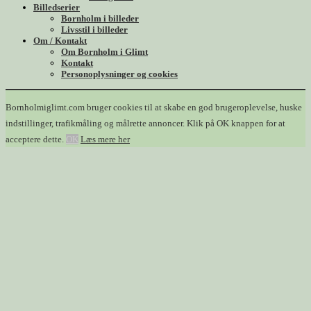
Billedserier
Bornholm i billeder
Livsstil i billeder
Om / Kontakt
Om Bornholm i Glimt
Kontakt
Personoplysninger og cookies
Bornholmiglimt.com bruger cookies til at skabe en god brugeroplevelse, huske
indstillinger, trafikmåling og målrette annoncer. Klik på OK knappen for at
acceptere dette.
OK
Læs mere her