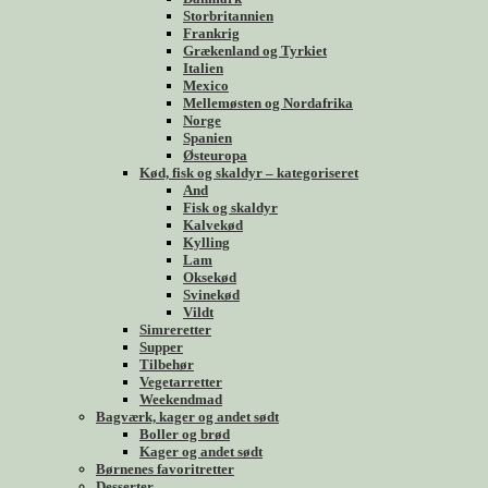
Storbritannien
Frankrig
Grækenland og Tyrkiet
Italien
Mexico
Mellemøsten og Nordafrika
Norge
Spanien
Østeuropa
Kød, fisk og skaldyr – kategoriseret
And
Fisk og skaldyr
Kalvekød
Kylling
Lam
Oksekød
Svinekød
Vildt
Simreretter
Supper
Tilbehør
Vegetarretter
Weekendmad
Bagværk, kager og andet sødt
Boller og brød
Kager og andet sødt
Børnenes favoritretter
Desserter