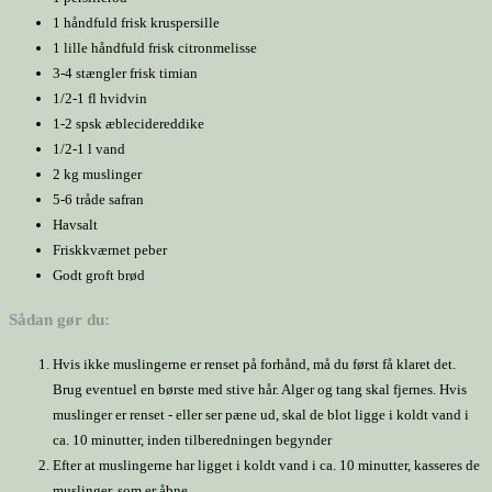
1 håndfuld frisk kruspersille
1 lille håndfuld frisk citronmelisse
3-4 stængler frisk timian
1/2-1 fl hvidvin
1-2 spsk æblecidereddike
1/2-1 l vand
2 kg muslinger
5-6 tråde safran
Havsalt
Friskkværnet peber
Godt groft brød
Sådan gør du:
Hvis ikke muslingerne er renset på forhånd, må du først få klaret det.
Brug eventuel en børste med stive hår. Alger og tang skal fjernes. Hvis
muslinger er renset - eller ser pæne ud, skal de blot ligge i koldt vand i
ca. 10 minutter, inden tilberedningen begynder
Efter at muslingerne har ligget i koldt vand i ca. 10 minutter, kasseres de
muslinger, som er åbne