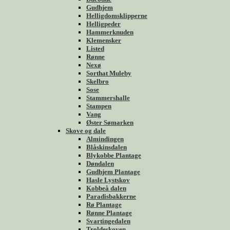
Gudhjem
Helligdomsklipperne
Helligpeder
Hammerknuden
Klemensker
Listed
Rønne
Nexø
Sorthat Muleby
Skelbro
Sose
Stammershalle
Stampen
Vang
Øster Sømarken
Skove og dale
Almindingen
Blåskinsdalen
Blykobbe Plantage
Døndalen
Gudhjem Plantage
Hasle Lystskov
Kobbeå dalen
Paradisbakkerne
Rø Plantage
Rønne Plantage
Svartingedalen
Troldeskoven