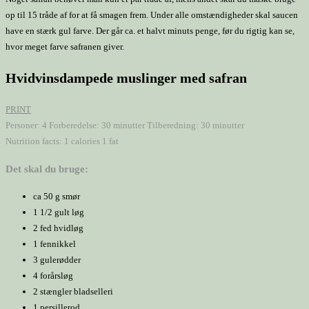
op til 15 tråde af for at få smagen frem. Under alle omstændigheder skal saucen
have en stærk gul farve. Der går ca. et halvt minuts penge, før du rigtig kan se,
hvor meget farve safranen giver.
Hvidvinsdampede muslinger med safran
PRINT
Personer:
4
Forberedelse:
30 minutter
Tilberedning:
30 minutter
Nutrition facts:
1 calories
1 fat
Det skal du bruge:
ca 50 g smør
1 1/2 gult løg
2 fed hvidløg
1 fennikkel
3 gulerødder
4 forårsløg
2 stængler bladselleri
1 persillerod