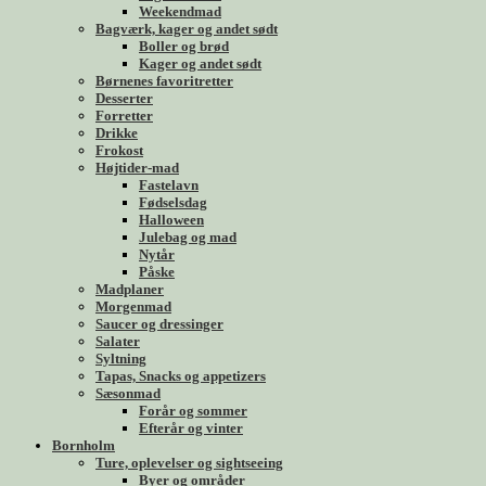
Weekendmad
Bagværk, kager og andet sødt
Boller og brød
Kager og andet sødt
Børnenes favoritretter
Desserter
Forretter
Drikke
Frokost
Højtider-mad
Fastelavn
Fødselsdag
Halloween
Julebag og mad
Nytår
Påske
Madplaner
Morgenmad
Saucer og dressinger
Salater
Syltning
Tapas, Snacks og appetizers
Sæsonmad
Forår og sommer
Efterår og vinter
Bornholm
Ture, oplevelser og sightseeing
Byer og områder