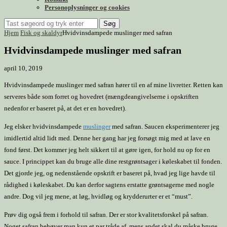
Personoplysninger og cookies
Søg
Hjem
Fisk og skaldyr
Hvidvinsdampede muslinger med safran
Hvidvinsdampede muslinger med safran
april 10, 2019
Hvidvinsdampede muslinger med safran hører til en af mine livretter. Retten kan
serveres både som forret og hovedret (mængdeangivelserne i opskriften
nedenfor er baseret på, at det er en hovedret).
Jeg elsker hvidvinsdampede
muslinger
med safran. Saucen eksperimenterer jeg
imidlertid altid lidt med. Denne her gang har jeg forsøgt mig med at lave en
fond først. Det kommer jeg helt sikkert til at gøre igen, for hold nu op for en
sauce. I princippet kan du bruge alle dine restgrøntsager i køleskabet til fonden.
Det gjorde jeg, og nedenstående opskrift er baseret på, hvad jeg lige havde til
rådighed i køleskabet. Du kan derfor sagtens erstatte grøntsagerne med nogle
andre. Dog vil jeg mene, at løg, hvidløg og krydderurter er et “must”.
Prøv dig også frem i forhold til safran. Der er stor kvalitetsforskel på safran.
Noget safran behøver man kun et par tråde af, mens andet skal du måske bruge