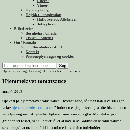
Efterår
Vinter
Hjem og bolig
Højtider – inspiration
Halloween og Allehelgen
Jul og krea
Billedserier
Bornholm i billeder
Livsstil i billeder
Om / Kontakt
Om Bornholm i Glimt
Kontakt
Personoplysninger og cookies
Søg
Hjem
Saucer og dressinger
Hjemmelavet tomatsauce
Hjemmelavet tomatsauce
april 4, 2019
Opskrift på hjemmelavet tomatsauce. Hvorfor købe, når man kan lave sin egen
lækre
hjemmelavede tomatsauce
? Indrømmet, jeg bliver også ofte fristet af den
lette løsning med at købe færdiglavet tomatsauce på glas. Men det er jo i
grunden ret tosset, når nu det er så let at lave selv. Bonus ved at tomatsaucen
selv er også, at man er i fuld kontrol med, hvad den indeholder.