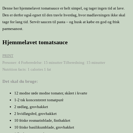
Denne her hjemmelavet tomatsauce er helt simpel, og tager ingen tid at lave.
Den er derfor også egnet til den travle hverdag, hvor madlavningen ikke skal
tage for lang tid. Servér saucen til pasta – og husk at købe en god og frisk
parmesanost.
Hjemmelavet tomatsauce
PRINT
Personer:
4
Forberedelse:
15 minutter
Tilberedning:
15 minutter
Nutrition facts:
1 calories
1 fat
Det skal du bruge:
12 modne røde modne tomater, skåret i kvarte
1-2 tsk koncentreret tomatpurè
2 rødløg, grovhakket
2 hvidløgsfed, grovhakket
10 friske rosmarinblade, finthakket
10 friske basilikumblade, grovhakket