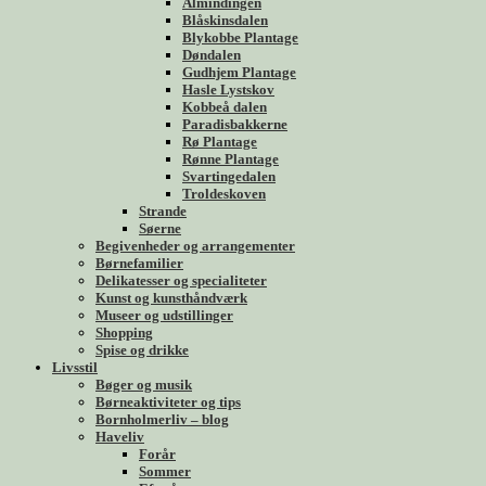
Almindingen
Blåskinsdalen
Blykobbe Plantage
Døndalen
Gudhjem Plantage
Hasle Lystskov
Kobbeå dalen
Paradisbakkerne
Rø Plantage
Rønne Plantage
Svartingedalen
Troldeskoven
Strande
Søerne
Begivenheder og arrangementer
Børnefamilier
Delikatesser og specialiteter
Kunst og kunsthåndværk
Museer og udstillinger
Shopping
Spise og drikke
Livsstil
Bøger og musik
Børneaktiviteter og tips
Bornholmerliv – blog
Haveliv
Forår
Sommer