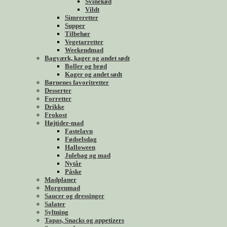
Svinekød
Vildt
Simreretter
Supper
Tilbehør
Vegetarretter
Weekendmad
Bagværk, kager og andet sødt
Boller og brød
Kager og andet sødt
Børnenes favoritretter
Desserter
Forretter
Drikke
Frokost
Højtider-mad
Fastelavn
Fødselsdag
Halloween
Julebag og mad
Nytår
Påske
Madplaner
Morgenmad
Saucer og dressinger
Salater
Syltning
Tapas, Snacks og appetizers