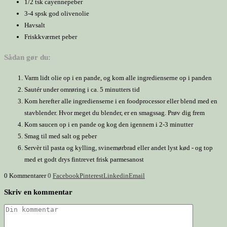
1/2 tsk cayennepeber
3-4 spsk god olivenolie
Havsalt
Friskkværnet peber
Sådan gør du:
Varm lidt olie op i en pande, og kom alle ingredienserne op i panden
Sautér under omrøring i ca. 5 minutters tid
Kom herefter alle ingredienserne i en foodprocessor eller blend med en
stavblender. Hvor meget du blender, er en smagssag. Prøv dig frem
Kom saucen op i en pande og kog den igennem i 2-3 minutter
Smag til med salt og peber
Servèr til pasta og kylling, svinemørbrad eller andet lyst kød - og top
med et godt drys fintrevet frisk parmesanost
0 Kommentarer
0
Facebook
Pinterest
Linkedin
Email
Skriv en kommentar