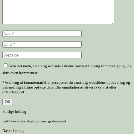
Gem mit navn, email og webside i denne browser til brug for næste gang, jeg
skriver en kommentar
*Ved brug af kommentarfeltet accepterer du samtidig websidens opbevaring og
behandling af dine oplyste data. Din emailadresse bliver ikke vist eller
offentliggjort.
Forrige indlæg
Koldthævet hverdagsbrød med grahamsmel
Næste indlæg