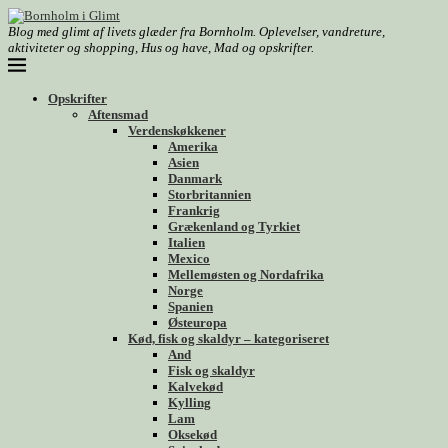
Blog med glimt af livets glæder fra Bornholm. Oplevelser, vandreture,
aktiviteter og shopping, Hus og have, Mad og opskrifter.
Opskrifter
Aftensmad
Verdenskøkkener
Amerika
Asien
Danmark
Storbritannien
Frankrig
Grækenland og Tyrkiet
Italien
Mexico
Mellemøsten og Nordafrika
Norge
Spanien
Østeuropa
Kød, fisk og skaldyr – kategoriseret
And
Fisk og skaldyr
Kalvekød
Kylling
Lam
Oksekød