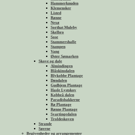
Hammerknuden
Klemensker
Listed
Rønne
Nexø
Sorthat Muleby
Skelbro
Sose
Stammershalle
Stampen
Vang
Øster Sømarken
Skove og dale
Almindingen
Blåskinsdalen
Blykobbe Plantage
Døndalen
Gudhjem Plantage
Hasle Lystskov
Kobbeå dalen
Paradisbakkerne
Rø Plantage
Rønne Plantage
Svartingedalen
Troldeskoven
Strande
Søerne
Begivenheder og arrangementer