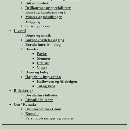
Børnefamilier
Delikatesser og specialiteter
Kunst og kunsthåndværk
Museer og udstillinger
Shopping
Spise og drikke
Livsstil
Bøger og musik
Børneaktiviteter og tips
Bornholmerliv – blog
Haveliv
Forår
Sommer
Efterår
Vinter
Hjem og bolig
Højtider – inspiration
Halloween og Allehelgen
Jul og krea
Billedserier
Bornholm i billeder
Livsstil i billeder
Om / Kontakt
Om Bornholm i Glimt
Kontakt
Personoplysninger og cookies