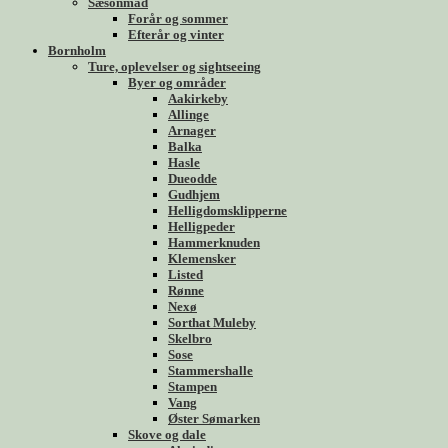
Sæsonmad
Forår og sommer
Efterår og vinter
Bornholm
Ture, oplevelser og sightseeing
Byer og områder
Aakirkeby
Allinge
Arnager
Balka
Hasle
Dueodde
Gudhjem
Helligdomsklipperne
Helligpeder
Hammerknuden
Klemensker
Listed
Rønne
Nexø
Sorthat Muleby
Skelbro
Sose
Stammershalle
Stampen
Vang
Øster Sømarken
Skove og dale