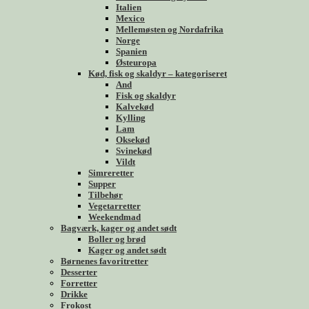
Italien
Mexico
Mellemøsten og Nordafrika
Norge
Spanien
Østeuropa
Kød, fisk og skaldyr – kategoriseret
And
Fisk og skaldyr
Kalvekød
Kylling
Lam
Oksekød
Svinekød
Vildt
Simreretter
Supper
Tilbehør
Vegetarretter
Weekendmad
Bagværk, kager og andet sødt
Boller og brød
Kager og andet sødt
Børnenes favoritretter
Desserter
Forretter
Drikke
Frokost