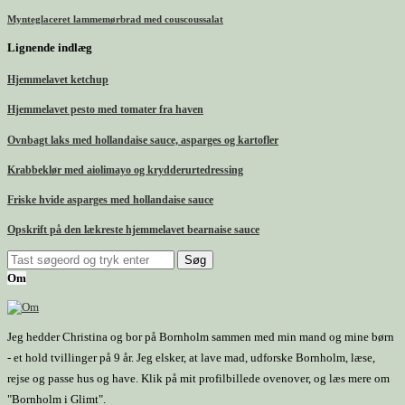
Mynteglaceret lammemørbrad med couscoussalat
Lignende indlæg
Hjemmelavet ketchup
Hjemmelavet pesto med tomater fra haven
Ovnbagt laks med hollandaise sauce, asparges og kartofler
Krabbeklør med aiolimayo og krydderurtedressing
Friske hvide asparges med hollandaise sauce
Opskrift på den lækreste hjemmelavet bearnaise sauce
Om
Jeg hedder Christina og bor på Bornholm sammen med min mand og mine børn
- et hold tvillinger på 9 år. Jeg elsker, at lave mad, udforske Bornholm, læse,
rejse og passe hus og have. Klik på mit profilbillede ovenover, og læs mere om
"Bornholm i Glimt".