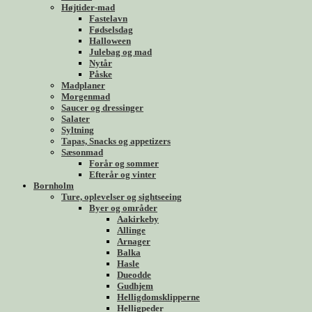
Højtider-mad
Fastelavn
Fødselsdag
Halloween
Julebag og mad
Nytår
Påske
Madplaner
Morgenmad
Saucer og dressinger
Salater
Syltning
Tapas, Snacks og appetizers
Sæsonmad
Forår og sommer
Efterår og vinter
Bornholm
Ture, oplevelser og sightseeing
Byer og områder
Aakirkeby
Allinge
Arnager
Balka
Hasle
Dueodde
Gudhjem
Helligdomsklipperne
Helligpeder