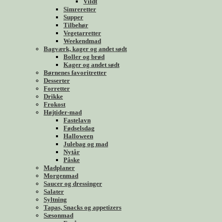
Vildt
Simreretter
Supper
Tilbehør
Vegetarretter
Weekendmad
Bagværk, kager og andet sødt
Boller og brød
Kager og andet sødt
Børnenes favoritretter
Desserter
Forretter
Drikke
Frokost
Højtider-mad
Fastelavn
Fødselsdag
Halloween
Julebag og mad
Nytår
Påske
Madplaner
Morgenmad
Saucer og dressinger
Salater
Syltning
Tapas, Snacks og appetizers
Sæsonmad