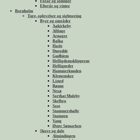
Forår og sommer
Efterår og vinter
Bornholm
Ture, oplevelser og sightseeing
Byer og områder
Aakirkeby
Allinge
Arnager
Balka
Hasle
Dueodde
Gudhjem
Helligdomsklipperne
Helligpeder
Hammerknuden
Klemensker
Listed
Rønne
Nexø
Sorthat Muleby
Skelbro
Sose
Stammershalle
Stampen
Vang
Øster Sømarken
Skove og dale
Almindingen