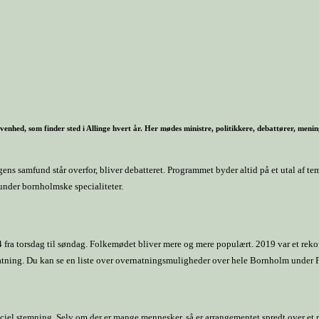
enhed, som finder sted i Allinge hvert år. Her mødes ministre, politikkere, debattører, menin
ns samfund står overfor, bliver debatteret. Programmet byder altid på et utal af te
under bornholmske specialiteter.
 fra torsdag til søndag. Folkemødet bliver mere og mere populært. 2019 var et reko
rnatning. Du kan se en liste over overnatningsmuligheder over hele Bornholm unde
ciel stemning. Selv om der er mange mennesker, så er arrangementet spredt over et re