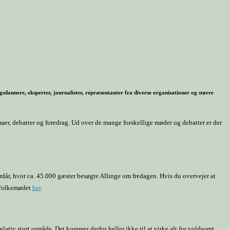
gsdannere, eksperter, journalister, repræsentanter fra diverse organisationer og større
maer, debatter og foredrag. Ud over de mange forskellige møder og debatter er der
rdår, hvor ca. 45.000 gæster besøgte Allinge om fredagen. Hvis du overvejer at
r Folkemødet
her
.
lativ stort område. Det kommer derfor heller ikke til at virke alt for voldsomt