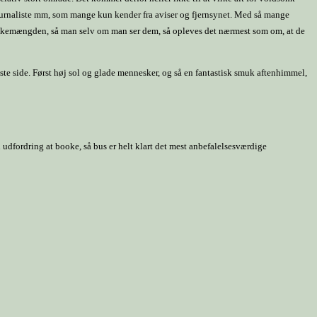
ournaliste mm, som mange kun kender fra aviser og fjernsynet. Med så mange
i folkemængden, så man selv om man ser dem, så opleves det nærmest som om, at de
bedste side. Først høj sol og glade mennesker, og så en fantastisk smuk aftenhimmel,
 udfordring at booke, så bus er helt klart det mest anbefalelsesværdige