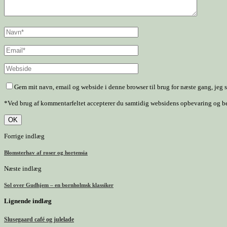
Gem mit navn, email og webside i denne browser til brug for næste gang, jeg
*Ved brug af kommentarfeltet accepterer du samtidig websidens opbevaring og behan
Forrige indlæg
Blomsterhav af roser og hortensia
Næste indlæg
Sol over Gudhjem – en bornholmsk klassiker
Lignende indlæg
Slusegaard café og julelade