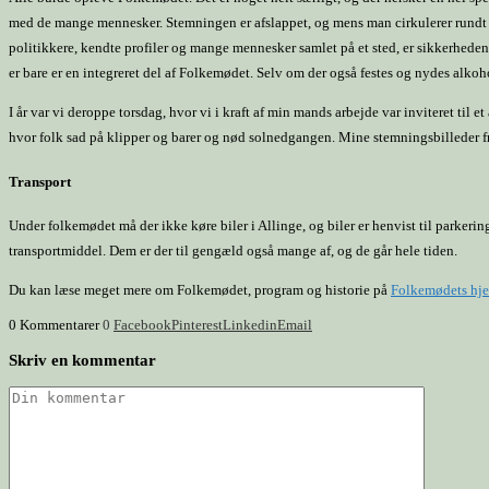
med de mange mennesker. Stemningen er afslappet, og mens man cirkulerer rundt m
politikkere, kendte profiler og mange mennesker samlet på et sted, er sikkerheden
er bare er en integreret del af Folkemødet. Selv om der også festes og nydes alkoho
I år var vi deroppe torsdag, hvor vi i kraft af min mands arbejde var inviteret til 
hvor folk sad på klipper og barer og nød solnedgangen. Mine stemningsbilleder f
Transport
Under folkemødet må der ikke køre biler i Allinge, og biler er henvist til parkeri
transportmiddel. Dem er der til gengæld også mange af, og de går hele tiden.
Du kan læse meget mere om Folkemødet, program og historie på
Folkemødets hj
0 Kommentarer
0
Facebook
Pinterest
Linkedin
Email
Skriv en kommentar