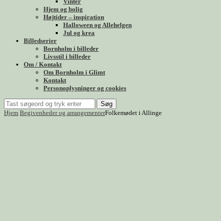
Vinter
Hjem og bolig
Højtider – inspiration
Halloween og Allehelgen
Jul og krea
Billedserier
Bornholm i billeder
Livsstil i billeder
Om / Kontakt
Om Bornholm i Glimt
Kontakt
Personoplysninger og cookies
Søg
Hjem
Begivenheder og arrangementer
Folkemødet i Allinge