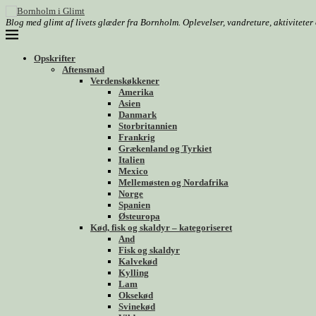
Blog med glimt af livets glæder fra Bornholm. Oplevelser, vandreture, aktivitete
Opskrifter
Aftensmad
Verdenskøkkener
Amerika
Asien
Danmark
Storbritannien
Frankrig
Grækenland og Tyrkiet
Italien
Mexico
Mellemøsten og Nordafrika
Norge
Spanien
Østeuropa
Kød, fisk og skaldyr – kategoriseret
And
Fisk og skaldyr
Kalvekød
Kylling
Lam
Oksekød
Svinekød