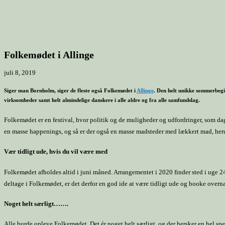
Folkemødet i Allinge
juli 8, 2019
Siger man Bornholm, siger de fleste også Folkemødet i
Allinge
. Den helt unikke sommerbegiv
virksomheder samt helt almindelige danskere i alle aldre og fra alle samfundslag.
Folkemødet er en festival, hvor politik og de muligheder og udfordringer, som dage
en masse happenings, og så er der også en masse madsteder med lækkert mad, her
Vær tidligt ude, hvis du vil være med
Folkemødet afholdes altid i juni måned. Arrangementet i 2020 finder sted i uge 24
deltage i Folkemødet, er det derfor en god ide at være tidligt ude og booke ove
Noget helt særligt…….
Alle burde opleve Folkemødet. Det ér noget helt særligt, og der hersker en hel spe