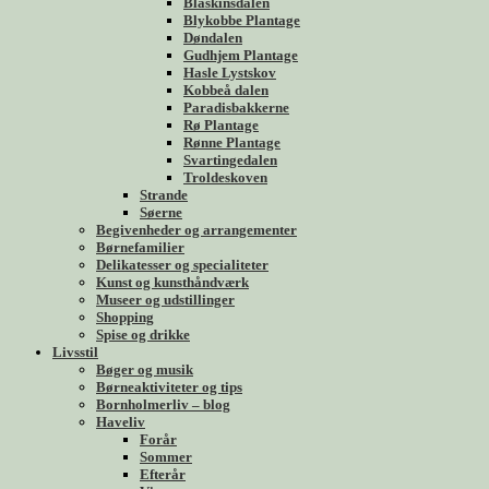
Blåskinsdalen
Blykobbe Plantage
Døndalen
Gudhjem Plantage
Hasle Lystskov
Kobbeå dalen
Paradisbakkerne
Rø Plantage
Rønne Plantage
Svartingedalen
Troldeskoven
Strande
Søerne
Begivenheder og arrangementer
Børnefamilier
Delikatesser og specialiteter
Kunst og kunsthåndværk
Museer og udstillinger
Shopping
Spise og drikke
Livsstil
Bøger og musik
Børneaktiviteter og tips
Bornholmerliv – blog
Haveliv
Forår
Sommer
Efterår