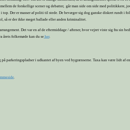
ellem de forskellige scener og debatter, går man side om side med politikkere, j
 i top. Der er masser af politi til stede. De bevæger sig dog ganske diskret rundt 
l, så er der ikke meget ballade eller anden kriminalitet.
et arrangement. Det var en af de eftermiddage / aftener, hvor vejret viste sig fra sin 
ra årets folkemøde kan du se
her
.
ng på parkeringspladser i udkantet af byen ved bygrænserne. Taxa kan være lidt af en
emmeside
.