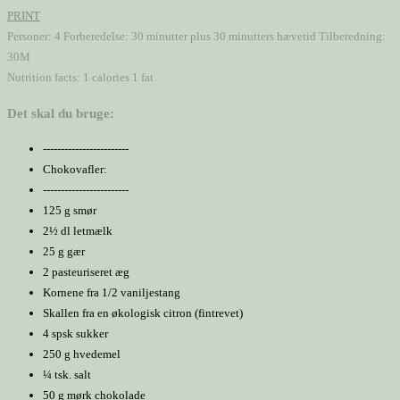
PRINT
Personer:
4
Forberedelse:
30 minutter plus 30 minutters hævetid
Tilberedning:
30M
Nutrition facts:
1 calories
1 fat
Det skal du bruge:
------------------------
Chokovafler:
------------------------
125 g smør
2½ dl letmælk
25 g gær
2 pasteuriseret æg
Kornene fra 1/2 vaniljestang
Skallen fra en økologisk citron (fintrevet)
4 spsk sukker
250 g hvedemel
¼ tsk. salt
50 g mørk chokolade