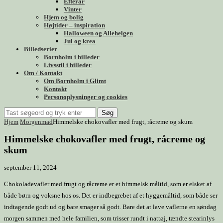
Efterår
Vinter
Hjem og bolig
Højtider – inspiration
Halloween og Allehelgen
Jul og krea
Billedserier
Bornholm i billeder
Livsstil i billeder
Om / Kontakt
Om Bornholm i Glimt
Kontakt
Personoplysninger og cookies
Søg
Hjem
Morgenmad
Himmelske chokovafler med frugt, råcreme og skum
Himmelske chokovafler med frugt, råcreme og
skum
september 11, 2024
Chokoladevafler med frugt og råcreme er et himmelsk måltid, som er elsket af
både børn og voksne hos os. Det er indbegrebet af et hyggemåltid, som både ser
indtagende godt ud og bare smager så godt. Bare det at lave vaflerne en søndag
morgen sammen med hele familien, som trisser rundt i nattøj, tændte stearinlys