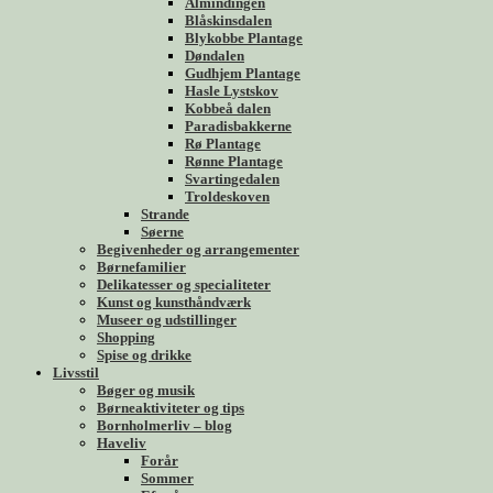
Almindingen
Blåskinsdalen
Blykobbe Plantage
Døndalen
Gudhjem Plantage
Hasle Lystskov
Kobbeå dalen
Paradisbakkerne
Rø Plantage
Rønne Plantage
Svartingedalen
Troldeskoven
Strande
Søerne
Begivenheder og arrangementer
Børnefamilier
Delikatesser og specialiteter
Kunst og kunsthåndværk
Museer og udstillinger
Shopping
Spise og drikke
Livsstil
Bøger og musik
Børneaktiviteter og tips
Bornholmerliv – blog
Haveliv
Forår
Sommer