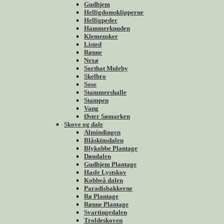
Gudhjem
Helligdomsklipperne
Helligpeder
Hammerknuden
Klemensker
Listed
Rønne
Nexø
Sorthat Muleby
Skelbro
Sose
Stammershalle
Stampen
Vang
Øster Sømarken
Skove og dale
Almindingen
Blåskinsdalen
Blykobbe Plantage
Døndalen
Gudhjem Plantage
Hasle Lystskov
Kobbeå dalen
Paradisbakkerne
Rø Plantage
Rønne Plantage
Svartingedalen
Troldeskoven