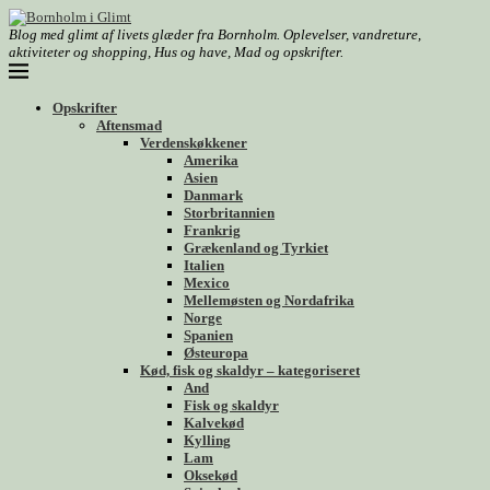
Blog med glimt af livets glæder fra Bornholm. Oplevelser, vandreture,
aktiviteter og shopping, Hus og have, Mad og opskrifter.
Opskrifter
Aftensmad
Verdenskøkkener
Amerika
Asien
Danmark
Storbritannien
Frankrig
Grækenland og Tyrkiet
Italien
Mexico
Mellemøsten og Nordafrika
Norge
Spanien
Østeuropa
Kød, fisk og skaldyr – kategoriseret
And
Fisk og skaldyr
Kalvekød
Kylling
Lam
Oksekød