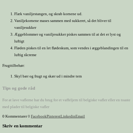
Flæk vaniljestangen, og skrab kornene ud.
Vaniljekornene mases sammen med sukkeret, så det bliver til
vaniljesukker
Æggeblommer og vaniljesukker piskes sammen til at det er lyst og
luftigt
Fløden piskes til en let flødeskum, som vendes i æggeblandingen til en
luftig råcreme
Frugttilbehør:
Skyl bær og frugt og skær ud i mindre tern
Tips og gode råd
For at lave vaflerne har du brug for et vaffeljern til belgiske vafler eller en toaste
med plader til belgiske vafler
0 Kommentarer
0
Facebook
Pinterest
Linkedin
Email
Skriv en kommentar