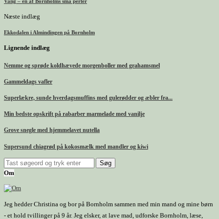
Vang – en af Bornholms små perler
Næste indlæg
Ekkodalen i Almindingen på Bornholm
Lignende indlæg
Nemme og sprøde koldhævede morgenboller med grahamsmel
Gammeldags vafler
Superlækre, sunde hverdagsmuffins med gulerødder og æbler fra...
Min bedste opskrift på rabarber marmelade med vanilje
Grove snegle med hjemmelavet nutella
Supersund chiagrød på kokosmælk med mandler og kiwi
Om
Jeg hedder Christina og bor på Bornholm sammen med min mand og mine børn
- et hold tvillinger på 9 år. Jeg elsker, at lave mad, udforske Bornholm, læse,