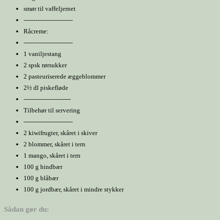
smør til vaffeljernet
-------------------------
Råcreme:
-------------------------
1 vaniljestang
2 spsk rørsukker
2 pasteuriserede æggeblommer
2½ dl piskefløde
------------------------
Tilbehør til servering
-------------------------
2 kiwifrugter, skåret i skiver
2 blommer, skåret i tern
1 mango, skåret i tern
100 g hindbær
100 g blåbær
100 g jordbær, skåret i mindre stykker
Sådan gør du: