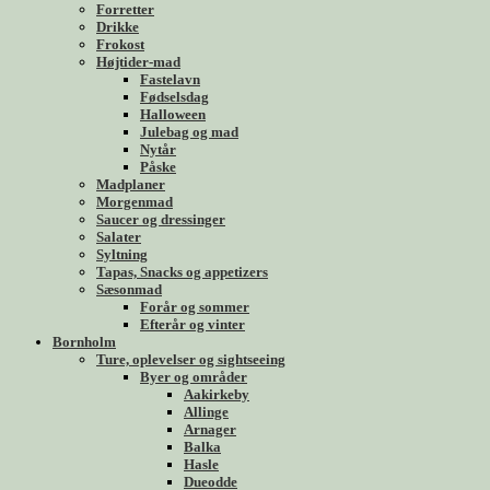
Forretter
Drikke
Frokost
Højtider-mad
Fastelavn
Fødselsdag
Halloween
Julebag og mad
Nytår
Påske
Madplaner
Morgenmad
Saucer og dressinger
Salater
Syltning
Tapas, Snacks og appetizers
Sæsonmad
Forår og sommer
Efterår og vinter
Bornholm
Ture, oplevelser og sightseeing
Byer og områder
Aakirkeby
Allinge
Arnager
Balka
Hasle
Dueodde