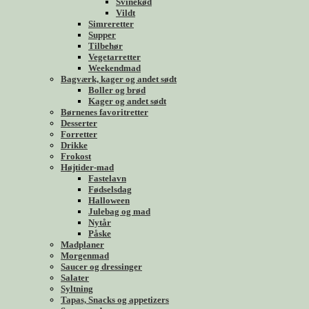
Svinekød
Vildt
Simreretter
Supper
Tilbehør
Vegetarretter
Weekendmad
Bagværk, kager og andet sødt
Boller og brød
Kager og andet sødt
Børnenes favoritretter
Desserter
Forretter
Drikke
Frokost
Højtider-mad
Fastelavn
Fødselsdag
Halloween
Julebag og mad
Nytår
Påske
Madplaner
Morgenmad
Saucer og dressinger
Salater
Syltning
Tapas, Snacks og appetizers