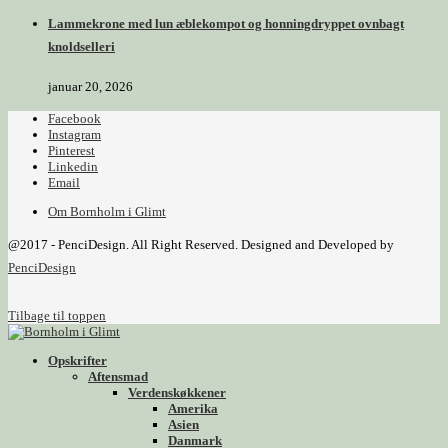
Lammekrone med lun æblekompot og honningdryppet ovnbagt
knoldselleri
januar 20, 2026
Facebook
Instagram
Pinterest
Linkedin
Email
Om Bornholm i Glimt
@2017 - PenciDesign. All Right Reserved. Designed and Developed by
PenciDesign
Tilbage til toppen
Opskrifter
Aftensmad
Verdenskøkkener
Amerika
Asien
Danmark