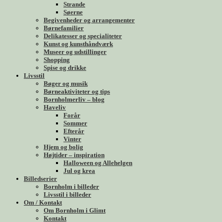
Strande
Søerne
Begivenheder og arrangementer
Børnefamilier
Delikatesser og specialiteter
Kunst og kunsthåndværk
Museer og udstillinger
Shopping
Spise og drikke
Livsstil
Bøger og musik
Børneaktiviteter og tips
Bornholmerliv – blog
Haveliv
Forår
Sommer
Efterår
Vinter
Hjem og bolig
Højtider – inspiration
Halloween og Allehelgen
Jul og krea
Billedserier
Bornholm i billeder
Livsstil i billeder
Om / Kontakt
Om Bornholm i Glimt
Kontakt