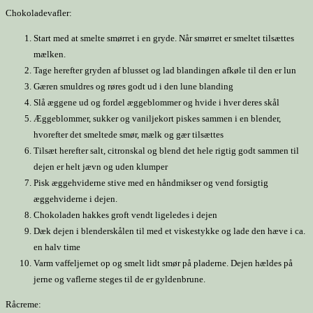
Chokoladevafler:
Start med at smelte smørret i en gryde. Når smørret er smeltet tilsættes
mælken.
Tage herefter gryden af blusset og lad blandingen afkøle til den er lun
Gæren smuldres og røres godt ud i den lune blanding
Slå æggene ud og fordel æggeblommer og hvide i hver deres skål
Æggeblommer, sukker og vaniljekort piskes sammen i en blender,
hvorefter det smeltede smør, mælk og gær tilsættes
Tilsæt herefter salt, citronskal og blend det hele rigtig godt sammen til
dejen er helt jævn og uden klumper
Pisk æggehviderne stive med en håndmikser og vend forsigtig
æggehviderne i dejen.
Chokoladen hakkes groft vendt ligeledes i dejen
Dæk dejen i blenderskålen til med et viskestykke og lade den hæve i ca.
en halv time
Varm vaffeljernet op og smelt lidt smør på pladerne. Dejen hældes på
jerne og vaflerne steges til de er gyldenbrune.
Råcreme: