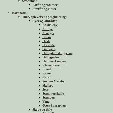
Sæsonmad
Forår og sommer
Efterår og vinter
Bornholm
Ture, oplevelser og sightseeing
Byer og områder
Aakirkeby
Allinge
Arnager
Balka
Hasle
Dueodde
Gudhjem
Helligdomsklipperne
Helligpeder
Hammerknuden
Klemensker
Listed
Rønne
Nexø
Sorthat Muleby
Skelbro
Sose
Stammershalle
Stampen
Vang
Øster Sømarken
Skove og dale