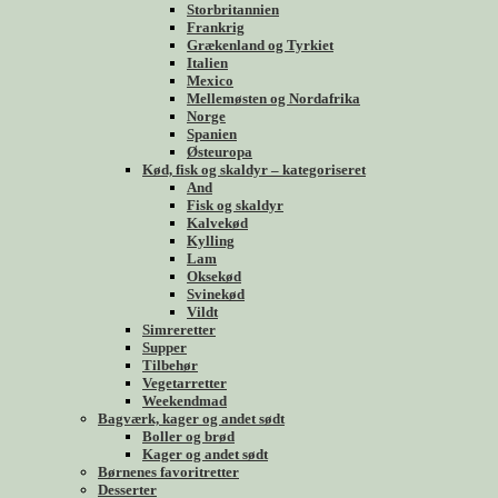
Storbritannien
Frankrig
Grækenland og Tyrkiet
Italien
Mexico
Mellemøsten og Nordafrika
Norge
Spanien
Østeuropa
Kød, fisk og skaldyr – kategoriseret
And
Fisk og skaldyr
Kalvekød
Kylling
Lam
Oksekød
Svinekød
Vildt
Simreretter
Supper
Tilbehør
Vegetarretter
Weekendmad
Bagværk, kager og andet sødt
Boller og brød
Kager og andet sødt
Børnenes favoritretter
Desserter