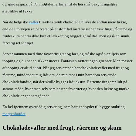
og søndagsjazz på P8 i højtalerne, hører til de her små bekymringsløse
øjeblikke af lykke.
Når de belgiske
vafler
tilsættes mørk chokolade bliver de endnu mere lækre,
end de i forvejen er. Serveret på et stort fad med masser af frisk frugt, råcreme og
flødeskum har du ikke kun et lækkert og hyggeligt måltid, men også en smuk,
farverig ret for øjet.
Servér sammen med dine favoritfrugter og bær, og måske også vaniljeis som
topping og du har en sikker succes. Fantasien sætter ingen grænser. Men masser
af topping er altid et hit. Når jeg serverer de her chokoladevafler med frugt og
råcreme, minder det mig lidt om, da min mor i min barndom serverede
chokoladefondue, når der skulle hygges lidt ekstra. Retterne fungerer lidt på
samme måde, hvor man selv samler sine favoriter og hvor den lækre og mørke
chokolade er gennemgående.
En hel igennem overdådig servering, som bare indbyder til hygge omkring
morgenbordet
.
Chokoladevafler med frugt, råcreme og skum