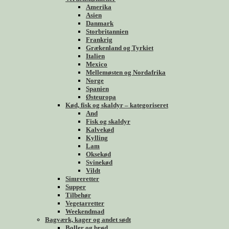
Amerika
Asien
Danmark
Storbritannien
Frankrig
Grækenland og Tyrkiet
Italien
Mexico
Mellemøsten og Nordafrika
Norge
Spanien
Østeuropa
Kød, fisk og skaldyr – kategoriseret
And
Fisk og skaldyr
Kalvekød
Kylling
Lam
Oksekød
Svinekød
Vildt
Simreretter
Supper
Tilbehør
Vegetarretter
Weekendmad
Bagværk, kager og andet sødt
Boller og brød