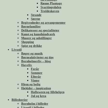
Rønne Plantage
Svartingedalen
Troldeskoven
Strande
Søerne
Begivenheder og arrangementer
Børnefamilier
Delikatesser og specialiteter
Kunst og kunsthåndværk
Museer og udstillinger
Shopping
Spise og drikke
Livsstil
Bøger og musik
Børneaktiviteter og tips
Bornholmerliv – blog
Haveliv
Forår
Sommer
Efterår
Vinter
Hjem og bolig
Højtider – inspiration
Halloween og Allehelgen
Jul og krea
Billedserier
Bornholm i billeder
Livsstil i billeder