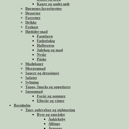
Kager og andet sødt
Børnenes favoritretter
Desserter
Forretter
Drikke
Frokost
Højtider-mad
Fastelavn
Fødselsdag
Halloween
Julebag og mad
Nytår
Påske
Madplaner
Morgenmad
Saucer og dressinger
Salater
Syltning
Tapas, Snacks og appetizers
Sæsonmad
Forår og sommer
Efterår og vinter
Bornholm
Ture, oplevelser og sightseeing
Byer og områder
Aakirkeby
Allinge
Arnager