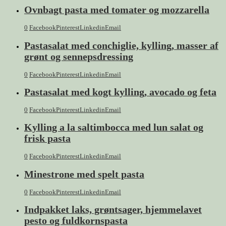
Ovnbagt pasta med tomater og mozzarella
0
Facebook
Pinterest
Linkedin
Email
Pastasalat med conchiglie, kylling, masser af
grønt og sennepsdressing
0
Facebook
Pinterest
Linkedin
Email
Pastasalat med kogt kylling, avocado og feta
0
Facebook
Pinterest
Linkedin
Email
Kylling a la saltimbocca med lun salat og
frisk pasta
0
Facebook
Pinterest
Linkedin
Email
Minestrone med spelt pasta
0
Facebook
Pinterest
Linkedin
Email
Indpakket laks, grøntsager, hjemmelavet
pesto og fuldkornspasta