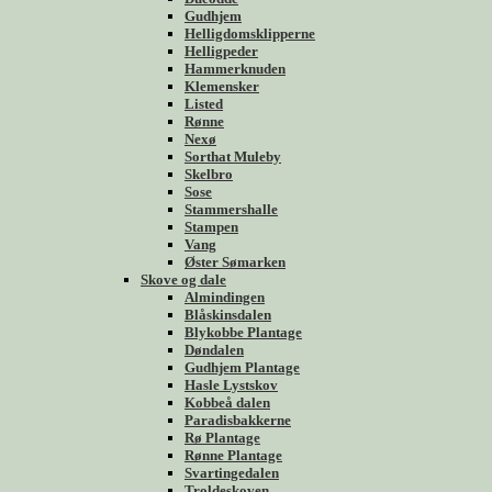
Gudhjem
Helligdomsklipperne
Helligpeder
Hammerknuden
Klemensker
Listed
Rønne
Nexø
Sorthat Muleby
Skelbro
Sose
Stammershalle
Stampen
Vang
Øster Sømarken
Skove og dale
Almindingen
Blåskinsdalen
Blykobbe Plantage
Døndalen
Gudhjem Plantage
Hasle Lystskov
Kobbeå dalen
Paradisbakkerne
Rø Plantage
Rønne Plantage
Svartingedalen
Troldeskoven