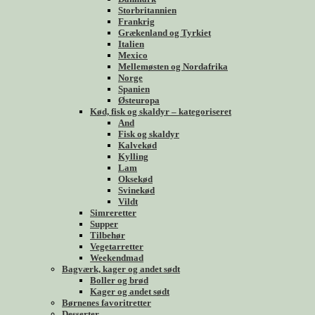
Storbritannien
Frankrig
Grækenland og Tyrkiet
Italien
Mexico
Mellemøsten og Nordafrika
Norge
Spanien
Østeuropa
Kød, fisk og skaldyr – kategoriseret
And
Fisk og skaldyr
Kalvekød
Kylling
Lam
Oksekød
Svinekød
Vildt
Simreretter
Supper
Tilbehør
Vegetarretter
Weekendmad
Bagværk, kager og andet sødt
Boller og brød
Kager og andet sødt
Børnenes favoritretter
Desserter