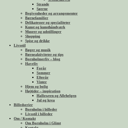
Strande
Søerne
Begivenheder og arrangementer
Børnefamilier
Delikatesser og specialiteter
Kunst og kunsthåndværk
Museer og udstillinger
Shopping
Spise og drikke
Livsstil
Bøger og musik
Børneaktiviteter og tips
Bornholmerliv – blog
Haveliv
Forår
Sommer
Efterår
Vinter
Hjem og bolig
Højtider – inspiration
Halloween og Allehelgen
Jul og krea
Billedserier
Bornholm i billeder
Livsstil i billeder
Om / Kontakt
Om Bornholm i Glimt
Kontakt