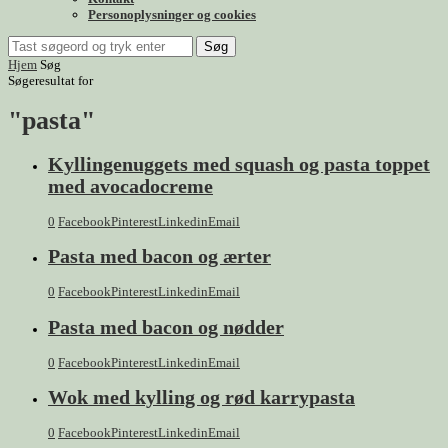
Personoplysninger og cookies
Søg
Hjem
Søg
Søgeresultat for
"pasta"
Kyllingenuggets med squash og pasta toppet
med avocadocreme
0
Facebook
Pinterest
Linkedin
Email
Pasta med bacon og ærter
0
Facebook
Pinterest
Linkedin
Email
Pasta med bacon og nødder
0
Facebook
Pinterest
Linkedin
Email
Wok med kylling og rød karrypasta
0
Facebook
Pinterest
Linkedin
Email