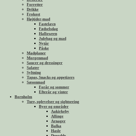
Forretter
Drikke
Frokost
Højtider-mad
Fastelavn
Fødselsdag
Halloween
Julebag og mad
Nytår
Påske
Madplaner
Morgenmad
Saucer og dressinger
Salater
Syltning
Tapas, Snacks og appetizers
Sæsonmad
Forår og sommer
Efterår og vinter
Bornholm
Ture, oplevelser og sightseeing
Byer og områder
Aakirkeby
Allinge
Arnager
Balka
Hasle
Dueodde