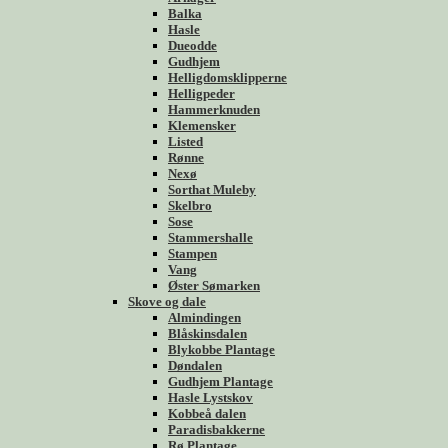
Balka
Hasle
Dueodde
Gudhjem
Helligdomsklipperne
Helligpeder
Hammerknuden
Klemensker
Listed
Rønne
Nexø
Sorthat Muleby
Skelbro
Sose
Stammershalle
Stampen
Vang
Øster Sømarken
Skove og dale
Almindingen
Blåskinsdalen
Blykobbe Plantage
Døndalen
Gudhjem Plantage
Hasle Lystskov
Kobbeå dalen
Paradisbakkerne
Rø Plantage