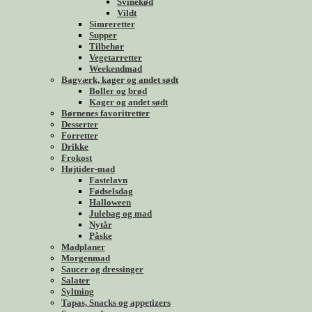
Svinekød
Vildt
Simreretter
Supper
Tilbehør
Vegetarretter
Weekendmad
Bagværk, kager og andet sødt
Boller og brød
Kager og andet sødt
Børnenes favoritretter
Desserter
Forretter
Drikke
Frokost
Højtider-mad
Fastelavn
Fødselsdag
Halloween
Julebag og mad
Nytår
Påske
Madplaner
Morgenmad
Saucer og dressinger
Salater
Syltning
Tapas, Snacks og appetizers