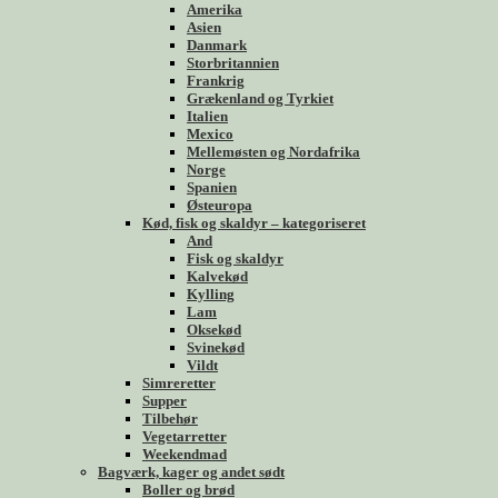
Amerika
Asien
Danmark
Storbritannien
Frankrig
Grækenland og Tyrkiet
Italien
Mexico
Mellemøsten og Nordafrika
Norge
Spanien
Østeuropa
Kød, fisk og skaldyr – kategoriseret
And
Fisk og skaldyr
Kalvekød
Kylling
Lam
Oksekød
Svinekød
Vildt
Simreretter
Supper
Tilbehør
Vegetarretter
Weekendmad
Bagværk, kager og andet sødt
Boller og brød