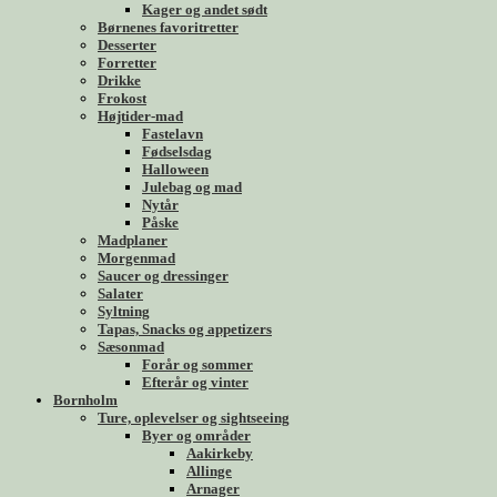
Kager og andet sødt
Børnenes favoritretter
Desserter
Forretter
Drikke
Frokost
Højtider-mad
Fastelavn
Fødselsdag
Halloween
Julebag og mad
Nytår
Påske
Madplaner
Morgenmad
Saucer og dressinger
Salater
Syltning
Tapas, Snacks og appetizers
Sæsonmad
Forår og sommer
Efterår og vinter
Bornholm
Ture, oplevelser og sightseeing
Byer og områder
Aakirkeby
Allinge
Arnager