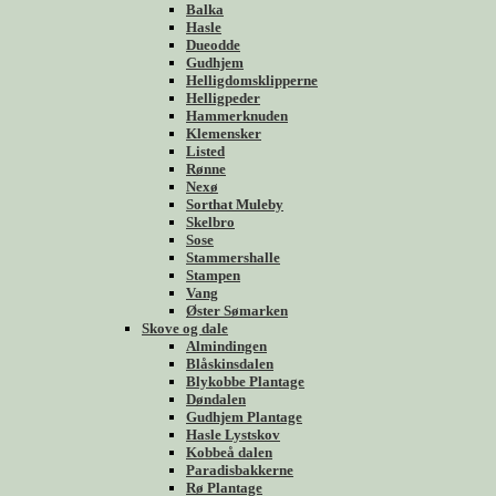
Balka
Hasle
Dueodde
Gudhjem
Helligdomsklipperne
Helligpeder
Hammerknuden
Klemensker
Listed
Rønne
Nexø
Sorthat Muleby
Skelbro
Sose
Stammershalle
Stampen
Vang
Øster Sømarken
Skove og dale
Almindingen
Blåskinsdalen
Blykobbe Plantage
Døndalen
Gudhjem Plantage
Hasle Lystskov
Kobbeå dalen
Paradisbakkerne
Rø Plantage