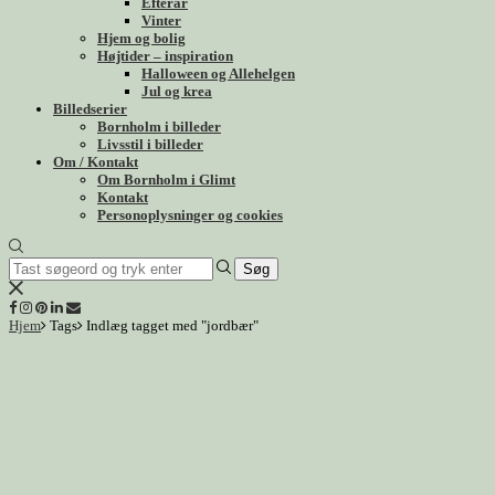
Efterår
Vinter
Hjem og bolig
Højtider – inspiration
Halloween og Allehelgen
Jul og krea
Billedserier
Bornholm i billeder
Livsstil i billeder
Om / Kontakt
Om Bornholm i Glimt
Kontakt
Personoplysninger og cookies
Søg
Hjem
Tags
Indlæg tagget med "jordbær"