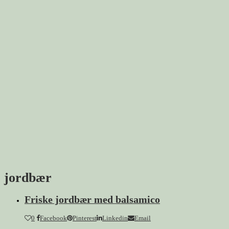
jordbær
Friske jordbær med balsamico
0
Facebook
Pinterest
Linkedin
Email