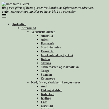
Blog med glimt af livets glæder fra Bornholm. Oplevelser, vandreture,
aktiviteter og shopping, Hus og have, Mad og opskrifter.
Opskrifter
Aftensmad
Verdenskøkkener
Amerika
Asien
Danmark
Storbritannien
Frankrig
Grækenland og Tyrkiet
Italien
Mexico
Mellemøsten og Nordafrika
Norge
Spanien
Østeuropa
Kød, fisk og skaldyr – kategoriseret
And
Fisk og skaldyr
Kalvekød
Kylling
Lam
Oksekød