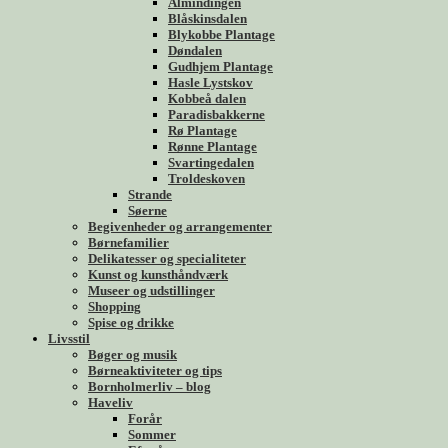
Almindingen
Blåskinsdalen
Blykobbe Plantage
Døndalen
Gudhjem Plantage
Hasle Lystskov
Kobbeå dalen
Paradisbakkerne
Rø Plantage
Rønne Plantage
Svartingedalen
Troldeskoven
Strande
Søerne
Begivenheder og arrangementer
Børnefamilier
Delikatesser og specialiteter
Kunst og kunsthåndværk
Museer og udstillinger
Shopping
Spise og drikke
Livsstil
Bøger og musik
Børneaktiviteter og tips
Bornholmerliv – blog
Haveliv
Forår
Sommer