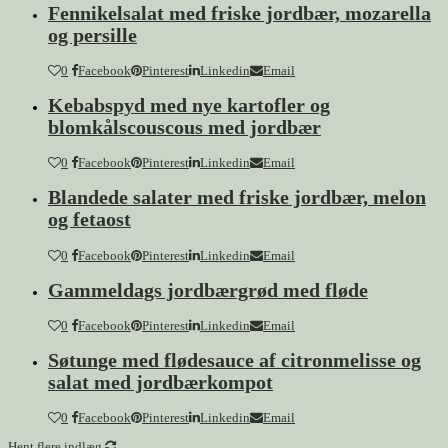
Fennikelsalat med friske jordbær, mozarella
og persille
0
Facebook
Pinterest
Linkedin
Email
Kebabspyd med nye kartofler og
blomkålscouscous med jordbær
0
Facebook
Pinterest
Linkedin
Email
Blandede salater med friske jordbær, melon
og fetaost
0
Facebook
Pinterest
Linkedin
Email
Gammeldags jordbærgrød med fløde
0
Facebook
Pinterest
Linkedin
Email
Søtunge med flødesauce af citronmelisse og
salat med jordbærkompot
0
Facebook
Pinterest
Linkedin
Email
Hent flere indlæg