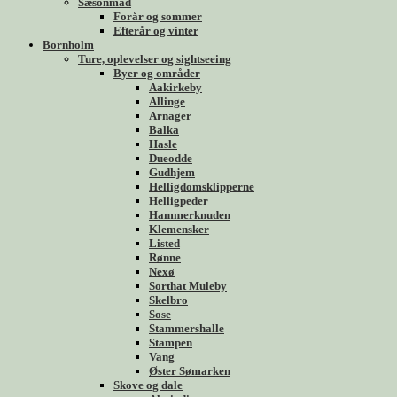
Sæsonmad
Forår og sommer
Efterår og vinter
Bornholm
Ture, oplevelser og sightseeing
Byer og områder
Aakirkeby
Allinge
Arnager
Balka
Hasle
Dueodde
Gudhjem
Helligdomsklipperne
Helligpeder
Hammerknuden
Klemensker
Listed
Rønne
Nexø
Sorthat Muleby
Skelbro
Sose
Stammershalle
Stampen
Vang
Øster Sømarken
Skove og dale