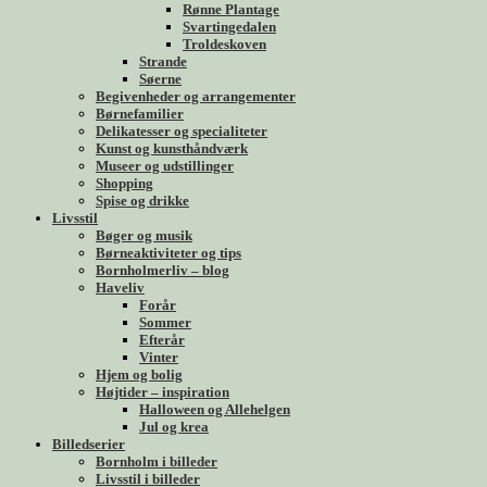
Rønne Plantage
Svartingedalen
Troldeskoven
Strande
Søerne
Begivenheder og arrangementer
Børnefamilier
Delikatesser og specialiteter
Kunst og kunsthåndværk
Museer og udstillinger
Shopping
Spise og drikke
Livsstil
Bøger og musik
Børneaktiviteter og tips
Bornholmerliv – blog
Haveliv
Forår
Sommer
Efterår
Vinter
Hjem og bolig
Højtider – inspiration
Halloween og Allehelgen
Jul og krea
Billedserier
Bornholm i billeder
Livsstil i billeder