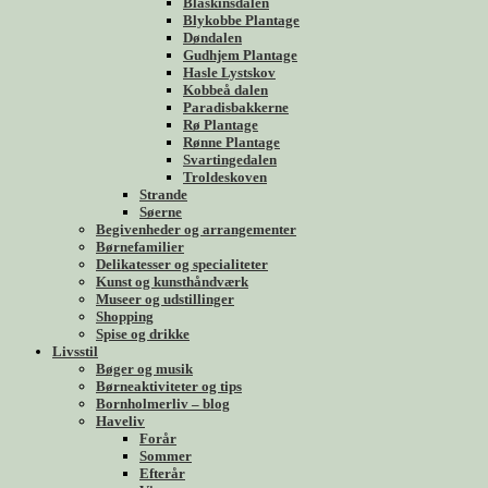
Blåskinsdalen
Blykobbe Plantage
Døndalen
Gudhjem Plantage
Hasle Lystskov
Kobbeå dalen
Paradisbakkerne
Rø Plantage
Rønne Plantage
Svartingedalen
Troldeskoven
Strande
Søerne
Begivenheder og arrangementer
Børnefamilier
Delikatesser og specialiteter
Kunst og kunsthåndværk
Museer og udstillinger
Shopping
Spise og drikke
Livsstil
Bøger og musik
Børneaktiviteter og tips
Bornholmerliv – blog
Haveliv
Forår
Sommer
Efterår