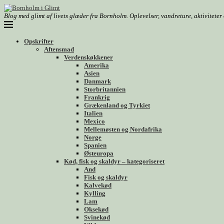
Blog med glimt af livets glæder fra Bornholm. Oplevelser, vandreture, aktivitete
Opskrifter
Aftensmad
Verdenskøkkener
Amerika
Asien
Danmark
Storbritannien
Frankrig
Grækenland og Tyrkiet
Italien
Mexico
Mellemøsten og Nordafrika
Norge
Spanien
Østeuropa
Kød, fisk og skaldyr – kategoriseret
And
Fisk og skaldyr
Kalvekød
Kylling
Lam
Oksekød
Svinekød