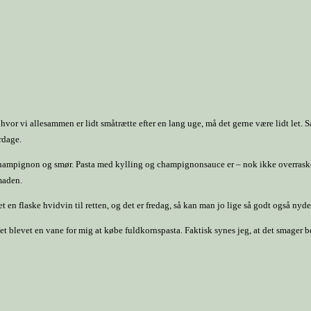
hvor vi allesammen er lidt småtrætte efter en lang uge, må det gerne være lidt let. 
rdage.
g, champignon og smør. Pasta med kylling og champignonsauce er – nok ikke overraske
maden.
 en flaske hvidvin til retten, og det er fredag, så kan man jo lige så godt også nyde
t blevet en vane for mig at købe fuldkornspasta. Faktisk synes jeg, at det smager be