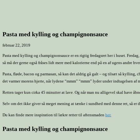
Pasta med kylling og champignonsauce
februar 22, 2019
Pasta med kylling og champignonsauce er en rigtig fredagsret her i huset. Fredag, 
så må der gerne også fråses lidt mere med kalorierne end på en af ugens andre hve
Pasta, fløde, bacon og parmasan, så kan det aldrig gå galt – og tilsæt så kyllin
det varmer morens hjerte, når lydene “mmm” “mmm” lyder under indtagelsen af 
Retten tager kun cirka 45 minutter at lave. Og når man nu alligevel skal have åbnet
Selv om det ikke giver så meget mening at tænke i sundhed med denne ret, så er de
Du kan finde mere inspiration til lækre retter til aftensmaden
her.
Pasta med kylling og champignonsauce