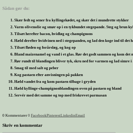
Sådan gør du:
Skær fedt og sener fra kyllingekødet, og skær det i mundrette stykker
Varm olivenolie og smør op i en tykbundet stegepande. Steg og brun k
Tilsæt herefter bacon, hvidløg og champignons
Hæld derefter hvidvinen ned i stegepanden, og lad den koge ind til det 
Tilsæt fløden og forårsløg, og kog op
Bland maizenamel og vand i et glas. Rør det godt sammen og kom det n
Rør rundt til blandingen bliver tyk, skru ned for varmen og lad simre i 
Smag til med salt og peber
Kog pastaen efter anvisningen på pakken
Hæld vandet fra og kom pastaen tilbage i gryden
Hæld kyllinge-champignonblandingen oven på pastaen og bland
Servér med det samme og top med friskrevet parmasan
0 Kommentarer
0
Facebook
Pinterest
Linkedin
Email
Skriv en kommentar