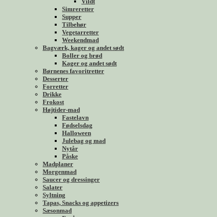
Vildt
Simreretter
Supper
Tilbehør
Vegetarretter
Weekendmad
Bagværk, kager og andet sødt
Boller og brød
Kager og andet sødt
Børnenes favoritretter
Desserter
Forretter
Drikke
Frokost
Højtider-mad
Fastelavn
Fødselsdag
Halloween
Julebag og mad
Nytår
Påske
Madplaner
Morgenmad
Saucer og dressinger
Salater
Syltning
Tapas, Snacks og appetizers
Sæsonmad