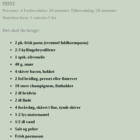
PRINT
Personer:
4
Forberedelse:
20 minutter
Tilberedning:
20 minutter
Nutrition facts:
1 calories
1 fat
Det skal du bruge:
2 pk. frisk pasta (eventuel fuldkornspasta)
2-3 kyllingebrystfileter
1 spsk. olivenolie
40 g. smør
4 skiver bacon, hakket
2 fed hvidløg, presset eller fintrevet
10 store champignons, finthakket
2 dl hvidvin
2 dl fløde
4 forårsløg, skåret i fine, tynde skiver
1-2 lys maizenamel
1/2 dl vand
Salt og peber
Frisk parmasan