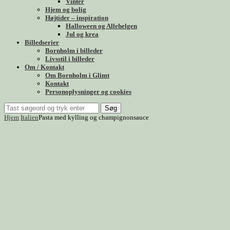
Vinter
Hjem og bolig
Højtider – inspiration
Halloween og Allehelgen
Jul og krea
Billedserier
Bornholm i billeder
Livsstil i billeder
Om / Kontakt
Om Bornholm i Glimt
Kontakt
Personoplysninger og cookies
Søg
Hjem
Italien
Pasta med kylling og champignonsauce