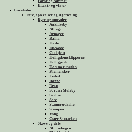
Forår og sommer
Efterår og vinter
Bornholm
Ture, oplevelser og sightseeing
Byer og områder
Aakirkeby
Allinge
Arnager
Balka
Hasle
Dueodde
Gudhjem
Helligdomsklipperne
Helligpeder
Hammerknuden
Klemensker
Listed
Rønne
Nexø
Sorthat Muleby
Skelbro
Sose
Stammershalle
Stampen
Vang
Øster Sømarken
Skove og dale
Almindingen