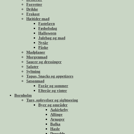
Forretter
Drikke
Frokost
Højtider-mad
Fastelavn
Fødselsdag
Halloween
Julebag og mad
Nytår
Påske
Madplaner
Morgenmad
Saucer og dressinger
Salater
Syltning
Tapas, Snacks og appetizers
Sæsonmad
Forår og sommer
Efterår og vinter
Bornholm
Ture, oplevelser og sightseeing
Byer og områder
Aakirkeby
Allinge
Arnager
Balka
Hasle
Dueodde