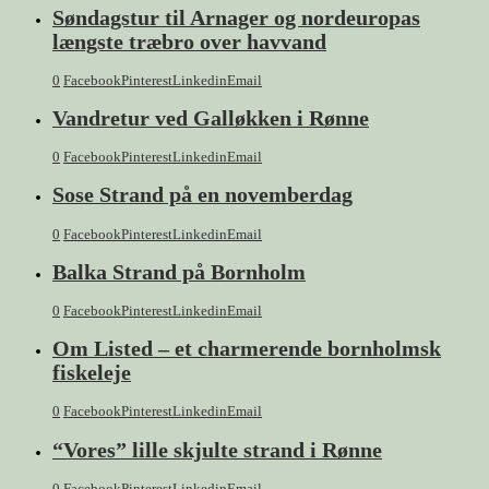
Søndagstur til Arnager og nordeuropas
længste træbro over havvand
0
Facebook
Pinterest
Linkedin
Email
Vandretur ved Galløkken i Rønne
0
Facebook
Pinterest
Linkedin
Email
Sose Strand på en novemberdag
0
Facebook
Pinterest
Linkedin
Email
Balka Strand på Bornholm
0
Facebook
Pinterest
Linkedin
Email
Om Listed – et charmerende bornholmsk
fiskeleje
0
Facebook
Pinterest
Linkedin
Email
“Vores” lille skjulte strand i Rønne
0
Facebook
Pinterest
Linkedin
Email