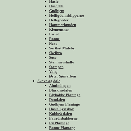
Hasle
Dueodde
Gudhjem
Helligdomsklipperne
Helligpeder
Hammerknuden
Klemensker
Listed
Rønne
Nexø
Sorthat Muleby
Skelbro
Sose
Stammershalle
Stampen
Vang
Øster Sømarken
Skove og dale
Almindingen
Blåskinsdalen
Blykobbe Plantage
Døndalen
Gudhjem Plantage
Hasle Lystskov
Kobbeå dalen
Paradisbakkerne
Rø Plantage
Rønne Plantage