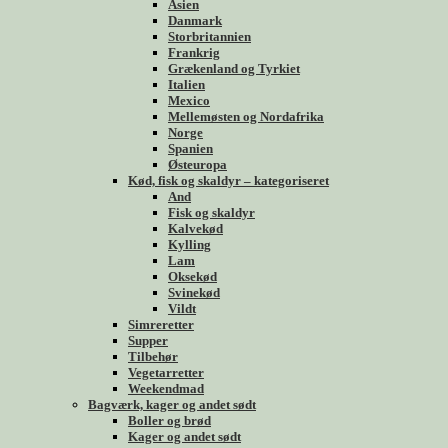
Asien
Danmark
Storbritannien
Frankrig
Grækenland og Tyrkiet
Italien
Mexico
Mellemøsten og Nordafrika
Norge
Spanien
Østeuropa
Kød, fisk og skaldyr – kategoriseret
And
Fisk og skaldyr
Kalvekød
Kylling
Lam
Oksekød
Svinekød
Vildt
Simreretter
Supper
Tilbehør
Vegetarretter
Weekendmad
Bagværk, kager og andet sødt
Boller og brød
Kager og andet sødt