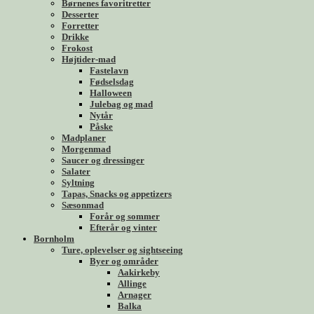
Børnenes favoritretter
Desserter
Forretter
Drikke
Frokost
Højtider-mad
Fastelavn
Fødselsdag
Halloween
Julebag og mad
Nytår
Påske
Madplaner
Morgenmad
Saucer og dressinger
Salater
Syltning
Tapas, Snacks og appetizers
Sæsonmad
Forår og sommer
Efterår og vinter
Bornholm
Ture, oplevelser og sightseeing
Byer og områder
Aakirkeby
Allinge
Arnager
Balka