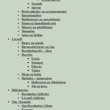
Strande
Søerne
Begivenheder og arrangementer
Børnefamilier
Delikatesser og specialiteter
Kunst og kunsthåndværk
Museer og udstillinger
Shopping
Spise og drikke
Livsstil
Bøger og musik
Børneaktiviteter og tips
Bornholmerliv – blog
Haveliv
Forår
Sommer
Efterår
Vinter
Hjem og bolig
Højtider – inspiration
Halloween og Allehelgen
Jul og krea
Billedserier
Bornholm i billeder
Livsstil i billeder
Om / Kontakt
Om Bornholm i Glimt
Kontakt