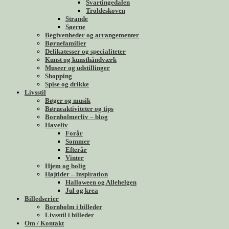
Svartingedalen
Troldeskoven
Strande
Søerne
Begivenheder og arrangementer
Børnefamilier
Delikatesser og specialiteter
Kunst og kunsthåndværk
Museer og udstillinger
Shopping
Spise og drikke
Livsstil
Bøger og musik
Børneaktiviteter og tips
Bornholmerliv – blog
Haveliv
Forår
Sommer
Efterår
Vinter
Hjem og bolig
Højtider – inspiration
Halloween og Allehelgen
Jul og krea
Billedserier
Bornholm i billeder
Livsstil i billeder
Om / Kontakt