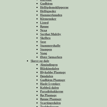
Gudhjem
Helligdomsklipperne
Helligpeder
Hammerknuden
Klemensker
Listed
Rønne
Nexø
Sorthat Muleby
Skelbro
Sose
Stammershalle
Stampen
Vang
Øster Sømarken
Skove og dale
Almindingen
Blåskinsdalen
Blykobbe Plantage
Døndalen
Gudhjem Plantage
Hasle Lystskov
Kobbeå dalen
Paradisbakkerne
Rø Plantage
Rønne Plantage
Svartingedalen
Troldeskoven