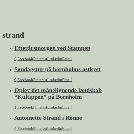
strand
Efterårsmorgen ved Stampen
0
Facebook
Pinterest
Linkedin
Email
Søndagstur på bornholms østkyst
0
Facebook
Pinterest
Linkedin
Email
Oplev det månelignende landskab
“Kultippen” på Bornholm
1
Facebook
Pinterest
Linkedin
Email
Antoinette Strand i Rønne
0
Facebook
Pinterest
Linkedin
Email