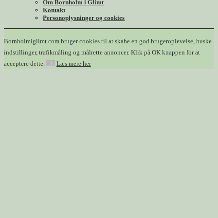
Om Bornholm i Glimt
Kontakt
Personoplysninger og cookies
Bornholmiglimt.com bruger cookies til at skabe en god brugeroplevelse, huske
indstillinger, trafikmåling og målrette annoncer. Klik på OK knappen for at
acceptere dette.
OK
Læs mere her