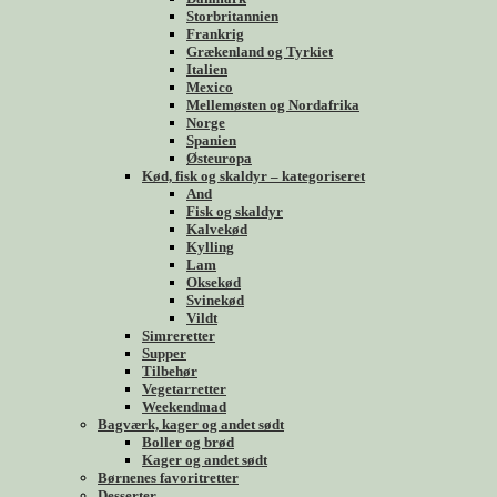
Storbritannien
Frankrig
Grækenland og Tyrkiet
Italien
Mexico
Mellemøsten og Nordafrika
Norge
Spanien
Østeuropa
Kød, fisk og skaldyr – kategoriseret
And
Fisk og skaldyr
Kalvekød
Kylling
Lam
Oksekød
Svinekød
Vildt
Simreretter
Supper
Tilbehør
Vegetarretter
Weekendmad
Bagværk, kager og andet sødt
Boller og brød
Kager og andet sødt
Børnenes favoritretter
Desserter