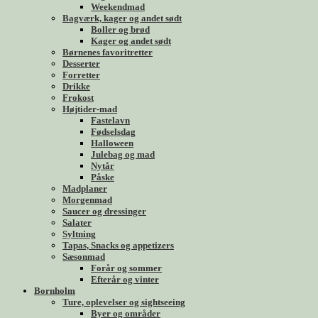
Weekendmad
Bagværk, kager og andet sødt
Boller og brød
Kager og andet sødt
Børnenes favoritretter
Desserter
Forretter
Drikke
Frokost
Højtider-mad
Fastelavn
Fødselsdag
Halloween
Julebag og mad
Nytår
Påske
Madplaner
Morgenmad
Saucer og dressinger
Salater
Syltning
Tapas, Snacks og appetizers
Sæsonmad
Forår og sommer
Efterår og vinter
Bornholm
Ture, oplevelser og sightseeing
Byer og områder