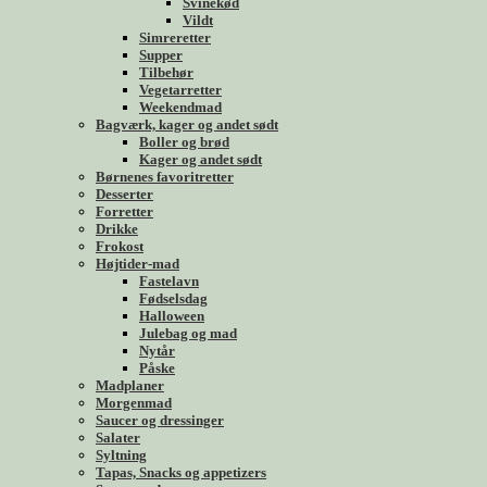
Svinekød
Vildt
Simreretter
Supper
Tilbehør
Vegetarretter
Weekendmad
Bagværk, kager og andet sødt
Boller og brød
Kager og andet sødt
Børnenes favoritretter
Desserter
Forretter
Drikke
Frokost
Højtider-mad
Fastelavn
Fødselsdag
Halloween
Julebag og mad
Nytår
Påske
Madplaner
Morgenmad
Saucer og dressinger
Salater
Syltning
Tapas, Snacks og appetizers