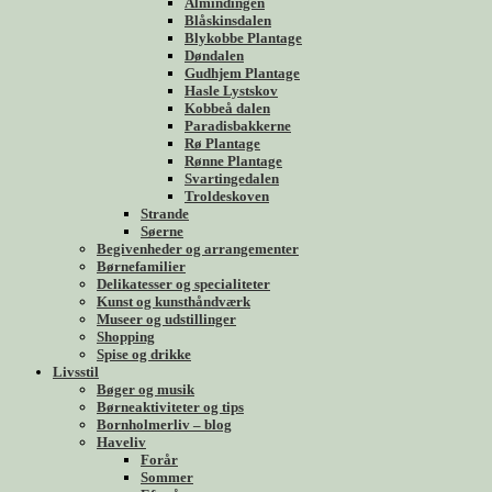
Almindingen
Blåskinsdalen
Blykobbe Plantage
Døndalen
Gudhjem Plantage
Hasle Lystskov
Kobbeå dalen
Paradisbakkerne
Rø Plantage
Rønne Plantage
Svartingedalen
Troldeskoven
Strande
Søerne
Begivenheder og arrangementer
Børnefamilier
Delikatesser og specialiteter
Kunst og kunsthåndværk
Museer og udstillinger
Shopping
Spise og drikke
Livsstil
Bøger og musik
Børneaktiviteter og tips
Bornholmerliv – blog
Haveliv
Forår
Sommer