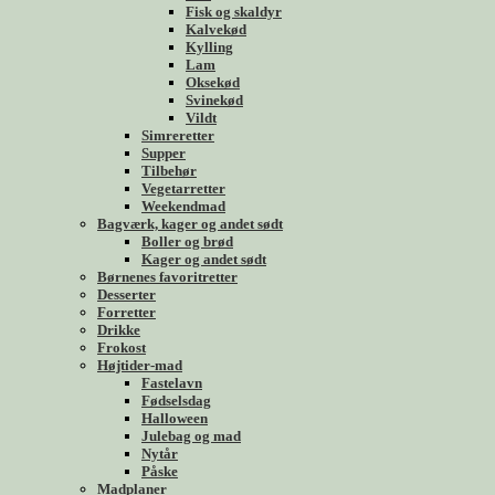
Fisk og skaldyr
Kalvekød
Kylling
Lam
Oksekød
Svinekød
Vildt
Simreretter
Supper
Tilbehør
Vegetarretter
Weekendmad
Bagværk, kager og andet sødt
Boller og brød
Kager og andet sødt
Børnenes favoritretter
Desserter
Forretter
Drikke
Frokost
Højtider-mad
Fastelavn
Fødselsdag
Halloween
Julebag og mad
Nytår
Påske
Madplaner