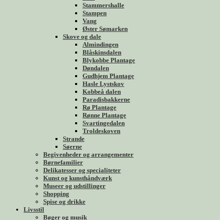
Stammershalle
Stampen
Vang
Øster Sømarken
Skove og dale
Almindingen
Blåskinsdalen
Blykobbe Plantage
Døndalen
Gudhjem Plantage
Hasle Lystskov
Kobbeå dalen
Paradisbakkerne
Rø Plantage
Rønne Plantage
Svartingedalen
Troldeskoven
Strande
Søerne
Begivenheder og arrangementer
Børnefamilier
Delikatesser og specialiteter
Kunst og kunsthåndværk
Museer og udstillinger
Shopping
Spise og drikke
Livsstil
Bøger og musik