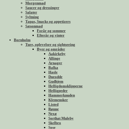
Morgenmad
Saucer og dressinger
Salater
Syltning
Tapas, Snacks og appetizers
Sæsonmad
Forår og sommer
Efterår og vinter
Bornholm
Ture, oplevelser og sightseeing
Byer og områder
Aakirkeby
Allinge
Arnager
Balka
Hasle
Dueodde
Gudhjem
Helligdomsklipperne
Helligpeder
Hammerknuden
Klemensker
Listed
Rønne
Nexø
Sorthat Muleby
Skelbro
Sose