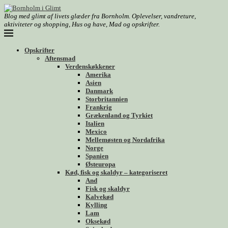
Blog med glimt af livets glæder fra Bornholm. Oplevelser, vandreture,
aktiviteter og shopping, Hus og have, Mad og opskrifter.
Opskrifter
Aftensmad
Verdenskøkkener
Amerika
Asien
Danmark
Storbritannien
Frankrig
Grækenland og Tyrkiet
Italien
Mexico
Mellemøsten og Nordafrika
Norge
Spanien
Østeuropa
Kød, fisk og skaldyr – kategoriseret
And
Fisk og skaldyr
Kalvekød
Kylling
Lam
Oksekød