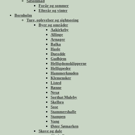
Sæsonmad
Forår og sommer
Efterår og vinter
Bornholm
Ture, oplevelser og sightseeing
Byer og områder
Aakirkeby
Allinge
Arnager
Balka
Hasle
Dueodde
Gudhjem
Helligdomsklipperne
Helligpeder
Hammerknuden
Klemensker
Listed
Rønne
Nexø
Sorthat Muleby
Skelbro
Sose
Stammershalle
Stampen
Vang
Øster Sømarken
Skove og dale