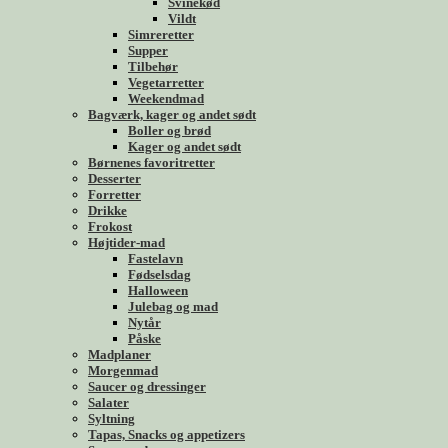
Svinekød
Vildt
Simreretter
Supper
Tilbehør
Vegetarretter
Weekendmad
Bagværk, kager og andet sødt
Boller og brød
Kager og andet sødt
Børnenes favoritretter
Desserter
Forretter
Drikke
Frokost
Højtider-mad
Fastelavn
Fødselsdag
Halloween
Julebag og mad
Nytår
Påske
Madplaner
Morgenmad
Saucer og dressinger
Salater
Syltning
Tapas, Snacks og appetizers