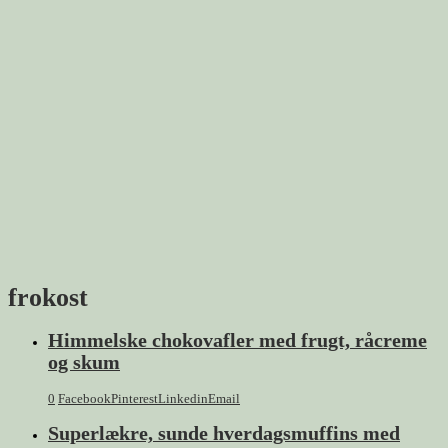
frokost
Himmelske chokovafler med frugt, råcreme
og skum
0
Facebook
Pinterest
Linkedin
Email
Superlækre, sunde hverdagsmuffins med