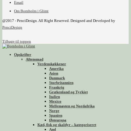
Email
Om Bornholm i Glimt
@2017 - PenciDesign. All Right Reserved. Designed and Developed by
PenciDesign
Tilbage til toppen
Opskrifter
Aftensmad
Verdenskøkkener
Amerika
Asien
Danmark
Storbritannien
Frankrig
Grækenland og Tyrkiet
Italien
Mexico
Mellemøsten og Nordafrika
Norge
Spanien
Østeuropa
Kød, fisk og skaldyr – kategoriseret
And