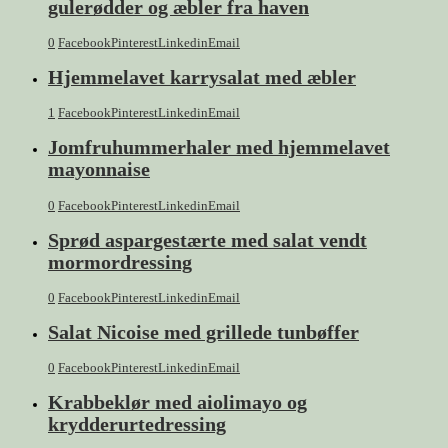
gulerødder og æbler fra haven
0
Facebook
Pinterest
Linkedin
Email
Hjemmelavet karrysalat med æbler
1
Facebook
Pinterest
Linkedin
Email
Jomfruhummerhaler med hjemmelavet
mayonnaise
0
Facebook
Pinterest
Linkedin
Email
Sprød aspargestærte med salat vendt
mormordressing
0
Facebook
Pinterest
Linkedin
Email
Salat Nicoise med grillede tunbøffer
0
Facebook
Pinterest
Linkedin
Email
Krabbeklør med aiolimayo og
krydderurtedressing