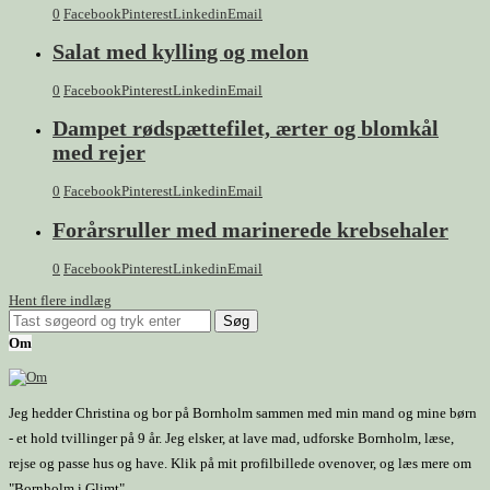
0
Facebook
Pinterest
Linkedin
Email
Salat med kylling og melon
0
Facebook
Pinterest
Linkedin
Email
Dampet rødspættefilet, ærter og blomkål
med rejer
0
Facebook
Pinterest
Linkedin
Email
Forårsruller med marinerede krebsehaler
0
Facebook
Pinterest
Linkedin
Email
Hent flere indlæg
Om
Jeg hedder Christina og bor på Bornholm sammen med min mand og mine børn
- et hold tvillinger på 9 år. Jeg elsker, at lave mad, udforske Bornholm, læse,
rejse og passe hus og have. Klik på mit profilbillede ovenover, og læs mere om
"Bornholm i Glimt".