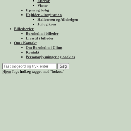
Efterår
Vinter
Hjem og bolig
Højtider – inspiration
Halloween og Allehelgen
Jul og krea
Billedserier
Bornholm i billeder
Livsstil i billeder
Om / Kontakt
Om Bornholm i Glimt
Kontakt
Personoplysninger og cookies
Søg
Hjem
Tags
Indlæg tagget med "frokost"