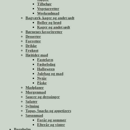
Tilbehør
Vegetarretter
Weekendmad
Bagværk, kager og andet sødt
Boller og brød
Kager og andet sødt
Børnenes favoritretter
Desserter
Forretter
Drikke
Frokost
Højtider-mad
Fastelavn
Fødselsdag
Halloween
Julebag og mad
Nytår
Påske
Madplaner
Morgenmad
Saucer og dressinger
Salater
Syltning
Tapas, Snacks og appetizers
Sæsonmad
Forår og sommer
Efterår og vinter
Bornholm