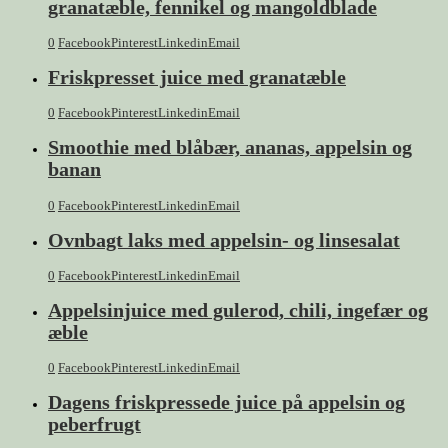
granatæble, fennikel og mangoldblade
0
Facebook
Pinterest
Linkedin
Email
Friskpresset juice med granatæble
0
Facebook
Pinterest
Linkedin
Email
Smoothie med blåbær, ananas, appelsin og
banan
0
Facebook
Pinterest
Linkedin
Email
Ovnbagt laks med appelsin- og linsesalat
0
Facebook
Pinterest
Linkedin
Email
Appelsinjuice med gulerod, chili, ingefær og
æble
0
Facebook
Pinterest
Linkedin
Email
Dagens friskpressede juice på appelsin og
peberfrugt