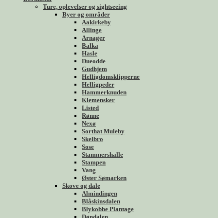
Ture, oplevelser og sightseeing
Byer og områder
Aakirkeby
Allinge
Arnager
Balka
Hasle
Dueodde
Gudhjem
Helligdomsklipperne
Helligpeder
Hammerknuden
Klemensker
Listed
Rønne
Nexø
Sorthat Muleby
Skelbro
Sose
Stammershalle
Stampen
Vang
Øster Sømarken
Skove og dale
Almindingen
Blåskinsdalen
Blykobbe Plantage
Døndalen