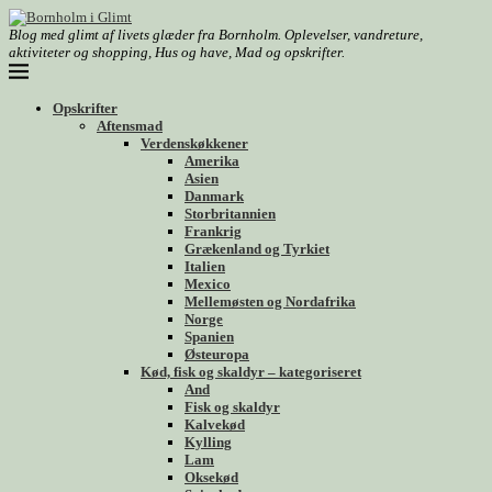
Blog med glimt af livets glæder fra Bornholm. Oplevelser, vandreture,
aktiviteter og shopping, Hus og have, Mad og opskrifter.
Opskrifter
Aftensmad
Verdenskøkkener
Amerika
Asien
Danmark
Storbritannien
Frankrig
Grækenland og Tyrkiet
Italien
Mexico
Mellemøsten og Nordafrika
Norge
Spanien
Østeuropa
Kød, fisk og skaldyr – kategoriseret
And
Fisk og skaldyr
Kalvekød
Kylling
Lam
Oksekød