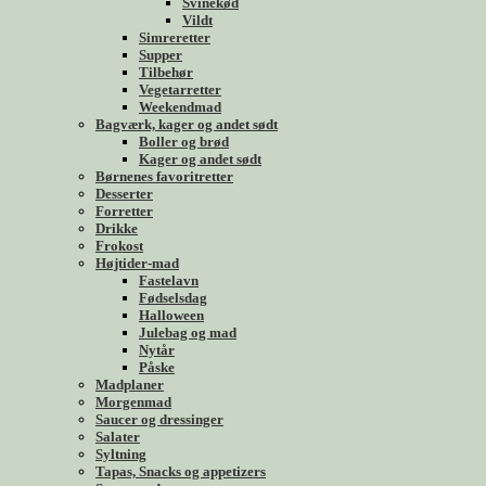
Svinekød
Vildt
Simreretter
Supper
Tilbehør
Vegetarretter
Weekendmad
Bagværk, kager og andet sødt
Boller og brød
Kager og andet sødt
Børnenes favoritretter
Desserter
Forretter
Drikke
Frokost
Højtider-mad
Fastelavn
Fødselsdag
Halloween
Julebag og mad
Nytår
Påske
Madplaner
Morgenmad
Saucer og dressinger
Salater
Syltning
Tapas, Snacks og appetizers