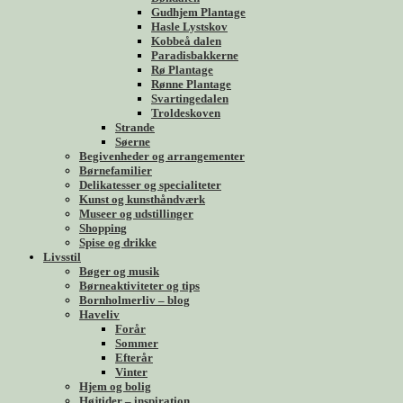
Gudhjem Plantage
Hasle Lystskov
Kobbeå dalen
Paradisbakkerne
Rø Plantage
Rønne Plantage
Svartingedalen
Troldeskoven
Strande
Søerne
Begivenheder og arrangementer
Børnefamilier
Delikatesser og specialiteter
Kunst og kunsthåndværk
Museer og udstillinger
Shopping
Spise og drikke
Livsstil
Bøger og musik
Børneaktiviteter og tips
Bornholmerliv – blog
Haveliv
Forår
Sommer
Efterår
Vinter
Hjem og bolig
Højtider – inspiration