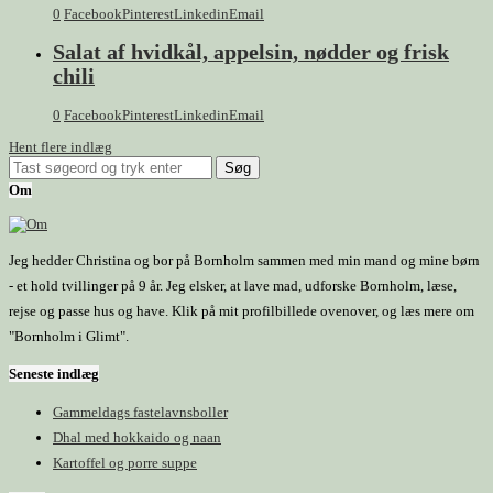
0
Facebook
Pinterest
Linkedin
Email
Salat af hvidkål, appelsin, nødder og frisk
chili
0
Facebook
Pinterest
Linkedin
Email
Hent flere indlæg
Om
Jeg hedder Christina og bor på Bornholm sammen med min mand og mine børn
- et hold tvillinger på 9 år. Jeg elsker, at lave mad, udforske Bornholm, læse,
rejse og passe hus og have. Klik på mit profilbillede ovenover, og læs mere om
"Bornholm i Glimt".
Seneste indlæg
Gammeldags fastelavnsboller
Dhal med hokkaido og naan
Kartoffel og porre suppe