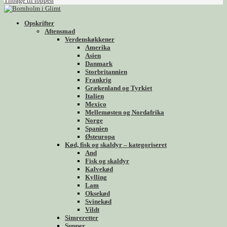
Tilbage til toppen
Opskrifter
Aftensmad
Verdenskøkkener
Amerika
Asien
Danmark
Storbritannien
Frankrig
Grækenland og Tyrkiet
Italien
Mexico
Mellemøsten og Nordafrika
Norge
Spanien
Østeuropa
Kød, fisk og skaldyr – kategoriseret
And
Fisk og skaldyr
Kalvekød
Kylling
Lam
Oksekød
Svinekød
Vildt
Simreretter
Supper