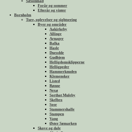
Sæsonmad
Forår og sommer
Efterår og vinter
Bornholm
Ture, oplevelser og sightseeing
Byer og områder
Aakirkeby
Allinge
Arnager
Balka
Hasle
Dueodde
Gudhjem
Helligdomsklipperne
Helligpeder
Hammerknuden
Klemensker
Listed
Rønne
Nexø
Sorthat Muleby
Skelbro
Sose
Stammershalle
Stampen
Vang
Øster Sømarken
Skove og dale