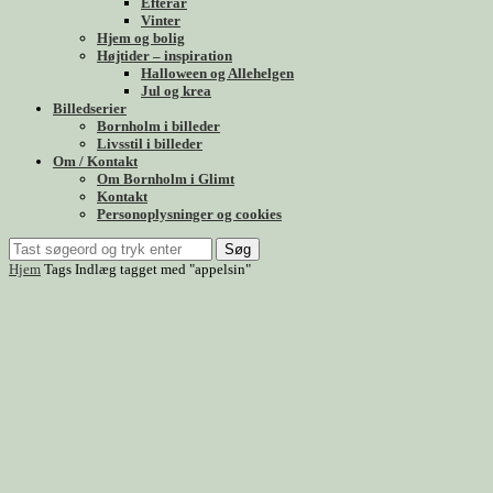
Efterår
Vinter
Hjem og bolig
Højtider – inspiration
Halloween og Allehelgen
Jul og krea
Billedserier
Bornholm i billeder
Livsstil i billeder
Om / Kontakt
Om Bornholm i Glimt
Kontakt
Personoplysninger og cookies
Søg
Hjem
Tags
Indlæg tagget med "appelsin"