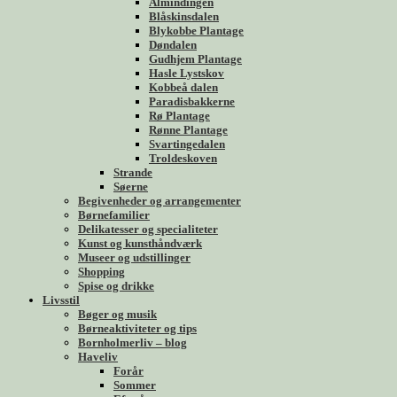
Almindingen
Blåskinsdalen
Blykobbe Plantage
Døndalen
Gudhjem Plantage
Hasle Lystskov
Kobbeå dalen
Paradisbakkerne
Rø Plantage
Rønne Plantage
Svartingedalen
Troldeskoven
Strande
Søerne
Begivenheder og arrangementer
Børnefamilier
Delikatesser og specialiteter
Kunst og kunsthåndværk
Museer og udstillinger
Shopping
Spise og drikke
Livsstil
Bøger og musik
Børneaktiviteter og tips
Bornholmerliv – blog
Haveliv
Forår
Sommer