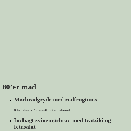
80’er mad
Mørbradgryde med rodfrugtmos
0
Facebook
Pinterest
Linkedin
Email
Indbagt svinemørbrad med tzatziki og
fetasalat