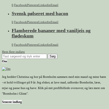
0
Facebook
Pinterest
Linkedin
Email
Svensk pølseret med bacon
0
Facebook
Pinterest
Linkedin
Email
Flamberede bananer med vaniljeis og
flødeskum
0
Facebook
Pinterest
Linkedin
Email
Hent flere indlæg
Om
Jeg hedder Christina og bor på Bornholm sammen med min mand og mine børn
- et hold tvillinger på 9 år. Jeg elsker, at lave mad, udforske Bornholm, læse,
rejse og passe hus og have. Klik på mit profilbillede ovenover, og læs mere om
"Bornholm i Glimt".
Seneste indlæg