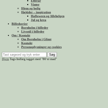
Efterår
Vinter
Hjem og bolig
Højtider – inspiration
Halloween og Allehelgen
Jul og krea
Billedserier
Bornholm i billeder
Livsstil i billeder
Om / Kontakt
Om Bornholm i Glimt
Kontakt
Personoplysninger og cookies
Søg
Hjem
Tags
Indlæg tagget med "80’er mad"