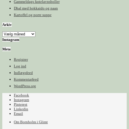
Gammeldags fastelavnsboller
Dhal med hokkaido og naan
Kartoffel og porre suppe
Arkiv
Arkiv
Instagram
Meta
Registrer
Log ind
Indlægsfeed
Kommentarfeed
WordPress.org
Facebook
Instagram
Pinterest
Linkedin
Email
Om Bornholm i Glimt