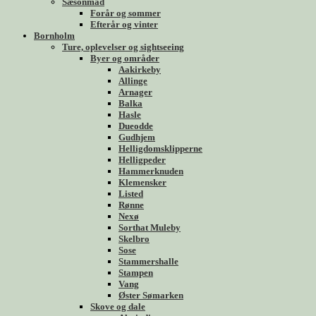
Sæsonmad
Forår og sommer
Efterår og vinter
Bornholm
Ture, oplevelser og sightseeing
Byer og områder
Aakirkeby
Allinge
Arnager
Balka
Hasle
Dueodde
Gudhjem
Helligdomsklipperne
Helligpeder
Hammerknuden
Klemensker
Listed
Rønne
Nexø
Sorthat Muleby
Skelbro
Sose
Stammershalle
Stampen
Vang
Øster Sømarken
Skove og dale