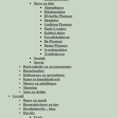
Skove og dale
Almindingen
Blåskinsdalen
Blykobbe Plantage
Døndalen
Gudhjem Plantage
Hasle Lystskov
Kobbeå dalen
Paradisbakkerne
Rø Plantage
Rønne Plantage
Svartingedalen
Troldeskoven
Strande
Søerne
Begivenheder og arrangementer
Børnefamilier
Delikatesser og specialiteter
Kunst og kunsthåndværk
Museer og udstillinger
Shopping
Spise og drikke
Livsstil
Bøger og musik
Børneaktiviteter og tips
Bornholmerliv – blog
Haveliv
Forår