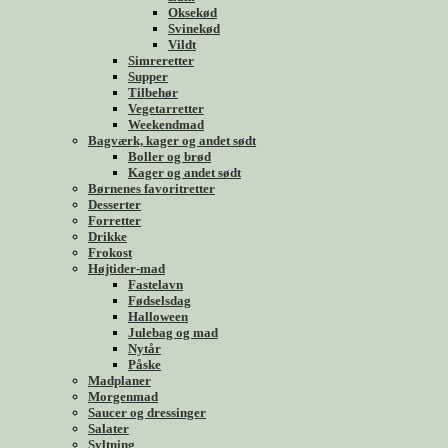
Oksekød
Svinekød
Vildt
Simreretter
Supper
Tilbehør
Vegetarretter
Weekendmad
Bagværk, kager og andet sødt
Boller og brød
Kager og andet sødt
Børnenes favoritretter
Desserter
Forretter
Drikke
Frokost
Højtider-mad
Fastelavn
Fødselsdag
Halloween
Julebag og mad
Nytår
Påske
Madplaner
Morgenmad
Saucer og dressinger
Salater
Syltning