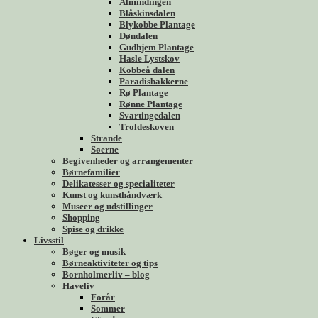
Almindingen
Blåskinsdalen
Blykobbe Plantage
Døndalen
Gudhjem Plantage
Hasle Lystskov
Kobbeå dalen
Paradisbakkerne
Rø Plantage
Rønne Plantage
Svartingedalen
Troldeskoven
Strande
Søerne
Begivenheder og arrangementer
Børnefamilier
Delikatesser og specialiteter
Kunst og kunsthåndværk
Museer og udstillinger
Shopping
Spise og drikke
Livsstil
Bøger og musik
Børneaktiviteter og tips
Bornholmerliv – blog
Haveliv
Forår
Sommer