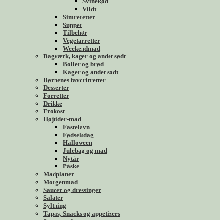
Svinekød
Vildt
Simreretter
Supper
Tilbehør
Vegetarretter
Weekendmad
Bagværk, kager og andet sødt
Boller og brød
Kager og andet sødt
Børnenes favoritretter
Desserter
Forretter
Drikke
Frokost
Højtider-mad
Fastelavn
Fødselsdag
Halloween
Julebag og mad
Nytår
Påske
Madplaner
Morgenmad
Saucer og dressinger
Salater
Syltning
Tapas, Snacks og appetizers