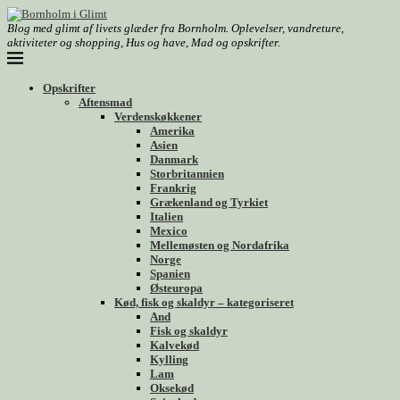
Blog med glimt af livets glæder fra Bornholm. Oplevelser, vandreture,
aktiviteter og shopping, Hus og have, Mad og opskrifter.
Opskrifter
Aftensmad
Verdenskøkkener
Amerika
Asien
Danmark
Storbritannien
Frankrig
Grækenland og Tyrkiet
Italien
Mexico
Mellemøsten og Nordafrika
Norge
Spanien
Østeuropa
Kød, fisk og skaldyr – kategoriseret
And
Fisk og skaldyr
Kalvekød
Kylling
Lam
Oksekød