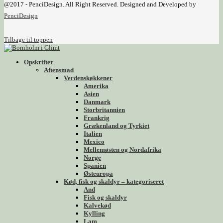
@2017 - PenciDesign. All Right Reserved. Designed and Developed by
PenciDesign
Tilbage til toppen
Opskrifter
Aftensmad
Verdenskøkkener
Amerika
Asien
Danmark
Storbritannien
Frankrig
Grækenland og Tyrkiet
Italien
Mexico
Mellemøsten og Nordafrika
Norge
Spanien
Østeuropa
Kød, fisk og skaldyr – kategoriseret
And
Fisk og skaldyr
Kalvekød
Kylling
Lam