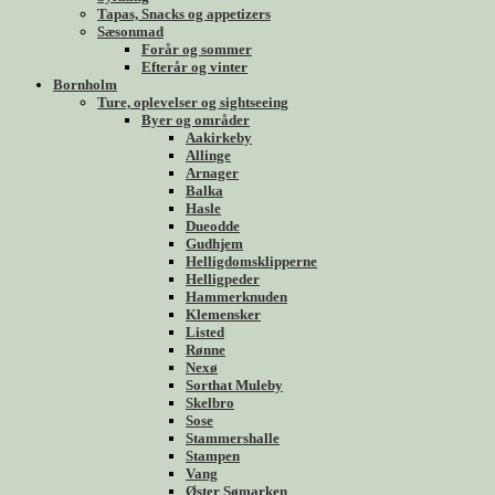
Tapas, Snacks og appetizers
Sæsonmad
Forår og sommer
Efterår og vinter
Bornholm
Ture, oplevelser og sightseeing
Byer og områder
Aakirkeby
Allinge
Arnager
Balka
Hasle
Dueodde
Gudhjem
Helligdomsklipperne
Helligpeder
Hammerknuden
Klemensker
Listed
Rønne
Nexø
Sorthat Muleby
Skelbro
Sose
Stammershalle
Stampen
Vang
Øster Sømarken