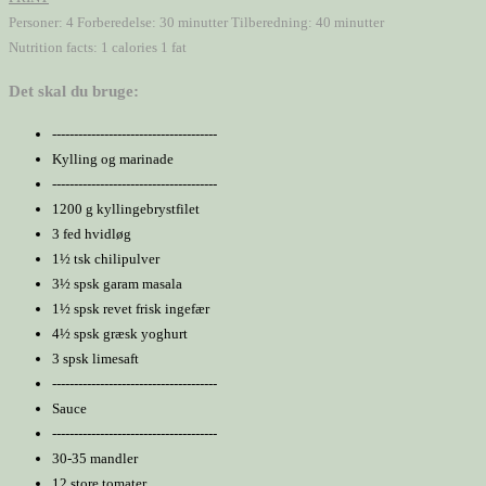
Personer:
4
Forberedelse:
30 minutter
Tilberedning:
40 minutter
Nutrition facts:
1 calories
1 fat
Det skal du bruge:
--------------------------------------
Kylling og marinade
--------------------------------------
1200 g kyllingebrystfilet
3 fed hvidløg
1½ tsk chilipulver
3½ spsk garam masala
1½ spsk revet frisk ingefær
4½ spsk græsk yoghurt
3 spsk limesaft
--------------------------------------
Sauce
--------------------------------------
30-35 mandler
12 store tomater