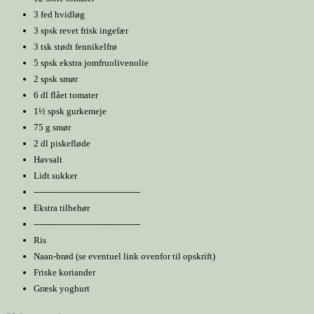
3 fed hvidløg
3 spsk revet frisk ingefær
3 tsk stødt fennikelfrø
5 spsk ekstra jomfruolivenolie
2 spsk smør
6 dl flået tomater
1½ spsk gurkemeje
75 g smør
2 dl piskefløde
Havsalt
Lidt sukker
--------------------------------------
Ekstra tilbehør
--------------------------------------
Ris
Naan-brød (se eventuel link ovenfor til opskrift)
Friske koriander
Græsk yoghurt