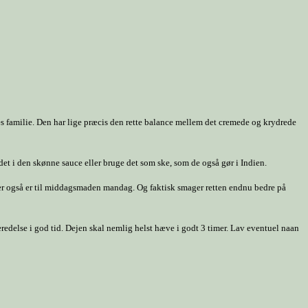
es familie. Den har lige præcis den rette balance mellem det cremede og krydrede
rødet i den skønne sauce eller bruge det som ske, som de også gør i Indien.
t der også er til middagsmaden mandag. Og faktisk smager retten endnu bedre på
eredelse i god tid. Dejen skal nemlig helst hæve i godt 3 timer. Lav eventuel naan