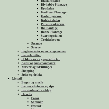
Blåskinsdalen
Blykobbe Plantage
Døndalen
Gudhjem Plantage
Hasle Lystskov
Kobbeå dalen
Paradisbakkerne
Rø Plantage
Rønne Plantage
Svartingedalen
Troldeskoven
Strande
Søerne
Begivenheder og arrangementer
Børnefamilier
Delikatesser og specialiteter
Kunst og kunsthåndværk
Museer og udstillinger
Shopping
Spise og drikke
Livsstil
Bøger og musik
Børneaktiviteter og tips
Bornholmerliv – blog
Haveliv
Forår
Sommer
Efterår