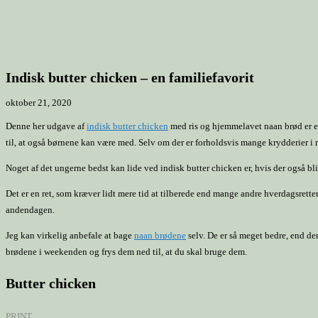
Indisk butter chicken – en familiefavorit
oktober 21, 2020
Denne her udgave af
indisk butter chicken
med ris og hjemmelavet naan brød er en
til, at også børnene kan være med. Selv om der er forholdsvis mange krydderier i re
Noget af det ungerne bedst kan lide ved indisk butter chicken er, hvis der også bl
Det er en ret, som kræver lidt mere tid at tilberede end mange andre hverdagsrett
andendagen.
Jeg kan virkelig anbefale at bage
naan brødene
selv. De er så meget bedre, end de
brødene i weekenden og frys dem ned til, at du skal bruge dem.
Butter chicken
PRINT