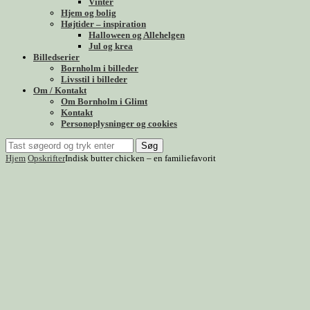
Vinter
Hjem og bolig
Højtider – inspiration
Halloween og Allehelgen
Jul og krea
Billedserier
Bornholm i billeder
Livsstil i billeder
Om / Kontakt
Om Bornholm i Glimt
Kontakt
Personoplysninger og cookies
Søg
Hjem
Opskrifter
Indisk butter chicken – en familiefavorit