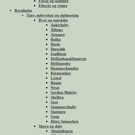
Forår og sommer
Efterår og vinter
Bornholm
Ture, oplevelser og sightseeing
Byer og områder
Aakirkeby
Allinge
Arnager
Balka
Hasle
Dueodde
Gudhjem
Helligdomsklipperne
Helligpeder
Hammerknuden
Klemensker
Listed
Rønne
Nexø
Sorthat Muleby
Skelbro
Sose
Stammershalle
Stampen
Vang
Øster Sømarken
Skove og dale
Almindingen