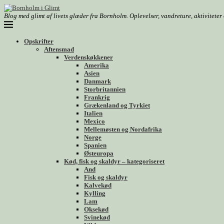
Blog med glimt af livets glæder fra Bornholm. Oplevelser, vandreture, aktivitete
Opskrifter
Aftensmad
Verdenskøkkener
Amerika
Asien
Danmark
Storbritannien
Frankrig
Grækenland og Tyrkiet
Italien
Mexico
Mellemøsten og Nordafrika
Norge
Spanien
Østeuropa
Kød, fisk og skaldyr – kategoriseret
And
Fisk og skaldyr
Kalvekød
Kylling
Lam
Oksekød
Svinekød