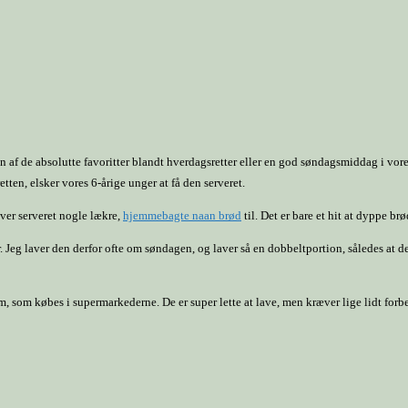
 af de absolutte favoritter blandt hverdagsretter eller en god søndagsmiddag i vor
tten, elsker vores 6-årige unger at få den serveret.
iver serveret nogle lækre,
hjemmebagte naan brød
til. Det er bare et hit at dyppe b
er. Jeg laver den derfor ofte om søndagen, og laver så en dobbeltportion, således a
m, som købes i supermarkederne. De er super lette at lave, men kræver lige lidt forb