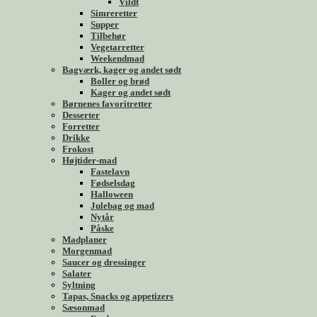
Vildt
Simreretter
Supper
Tilbehør
Vegetarretter
Weekendmad
Bagværk, kager og andet sødt
Boller og brød
Kager og andet sødt
Børnenes favoritretter
Desserter
Forretter
Drikke
Frokost
Højtider-mad
Fastelavn
Fødselsdag
Halloween
Julebag og mad
Nytår
Påske
Madplaner
Morgenmad
Saucer og dressinger
Salater
Syltning
Tapas, Snacks og appetizers
Sæsonmad