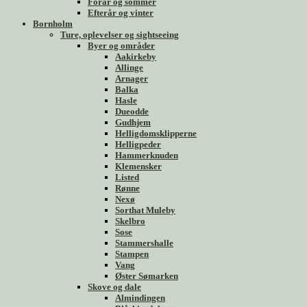
Forår og sommer
Efterår og vinter
Bornholm
Ture, oplevelser og sightseeing
Byer og områder
Aakirkeby
Allinge
Arnager
Balka
Hasle
Dueodde
Gudhjem
Helligdomsklipperne
Helligpeder
Hammerknuden
Klemensker
Listed
Rønne
Nexø
Sorthat Muleby
Skelbro
Sose
Stammershalle
Stampen
Vang
Øster Sømarken
Skove og dale
Almindingen