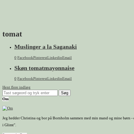
tomat
Muslinger a la Saganaki
0
Facebook
Pinterest
Linkedin
Email
Skøn tomatmayonnaise
0
Facebook
Pinterest
Linkedin
Email
Hent flere indlæg
Om
Jeg hedder Christina og bor på Bornholm sammen med min mand og mine børn - et h
i Glimt".