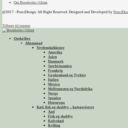
Om Bornholm i Glimt
@2017 - PenciDesign. All Right Reserved. Designed and Developed by
PenciDes
Tilbage til toppen
Opskrifter
Aftensmad
Verdenskøkkener
Amerika
Asien
Danmark
Storbritannien
Frankrig
Grækenland og Tyrkiet
Italien
Mexico
Mellemøsten og Nordafrika
Norge
Spanien
Østeuropa
Kød, fisk og skaldyr – kategoriseret
And
Fisk og skaldyr
Kalvekød
Kylling