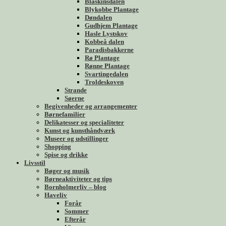
Blåskinsdalen
Blykobbe Plantage
Døndalen
Gudhjem Plantage
Hasle Lystskov
Kobbeå dalen
Paradisbakkerne
Rø Plantage
Rønne Plantage
Svartingedalen
Troldeskoven
Strande
Søerne
Begivenheder og arrangementer
Børnefamilier
Delikatesser og specialiteter
Kunst og kunsthåndværk
Museer og udstillinger
Shopping
Spise og drikke
Livsstil
Bøger og musik
Børneaktiviteter og tips
Bornholmerliv – blog
Haveliv
Forår
Sommer
Efterår