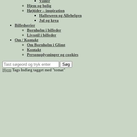
Vinter
Hjem og bolig
Højtider – inspiration
Halloween og Allehelgen
Jul og krea
Billedserier
Bornholm i billeder
Livsstil i billeder
Om / Kontakt
Om Bornholm i Glimt
Kontakt
Personoplysninger og cookies
Søg
Hjem
Tags
Indlæg tagget med "tomat"