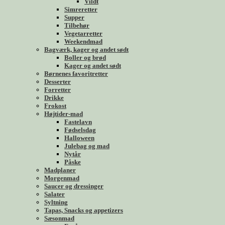
Vildt
Simreretter
Supper
Tilbehør
Vegetarretter
Weekendmad
Bagværk, kager og andet sødt
Boller og brød
Kager og andet sødt
Børnenes favoritretter
Desserter
Forretter
Drikke
Frokost
Højtider-mad
Fastelavn
Fødselsdag
Halloween
Julebag og mad
Nytår
Påske
Madplaner
Morgenmad
Saucer og dressinger
Salater
Syltning
Tapas, Snacks og appetizers
Sæsonmad