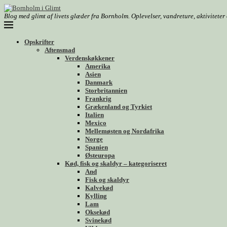
Blog med glimt af livets glæder fra Bornholm. Oplevelser, vandreture, aktivitete
Opskrifter
Aftensmad
Verdenskøkkener
Amerika
Asien
Danmark
Storbritannien
Frankrig
Grækenland og Tyrkiet
Italien
Mexico
Mellemøsten og Nordafrika
Norge
Spanien
Østeuropa
Kød, fisk og skaldyr – kategoriseret
And
Fisk og skaldyr
Kalvekød
Kylling
Lam
Oksekød
Svinekød