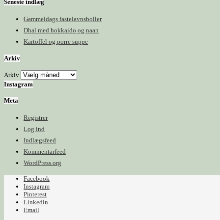
Seneste indlæg
Gammeldags fastelavnsboller
Dhal med hokkaido og naan
Kartoffel og porre suppe
Arkiv
Arkiv
Instagram
Meta
Registrer
Log ind
Indlægsfeed
Kommentarfeed
WordPress.org
Facebook
Instagram
Pinterest
Linkedin
Email