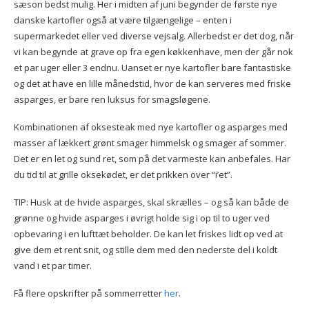
sæson bedst mulig. Her i midten af juni begynder de første nye
danske kartofler også at være tilgængelige – enten i
supermarkedet eller ved diverse vejsalg. Allerbedst er det dog, når
vi kan begynde at grave op fra egen køkkenhave, men der går nok
et par uger eller 3 endnu. Uanset er nye kartofler bare fantastiske
og det at have en lille månedstid, hvor de kan serveres med friske
asparges, er bare ren luksus for smagsløgene.
Kombinationen af oksesteak med nye kartofler og asparges med
masser af lækkert grønt smager himmelsk og smager af sommer.
Det er en let og sund ret, som på det varmeste kan anbefales. Har
du tid til at grille oksekødet, er det prikken over “i’et”.
TIP: Husk at de hvide asparges, skal skrælles – og så kan både de
grønne og hvide asparges i øvrigt holde sig i op til to uger ved
opbevaring i en lufttæt beholder. De kan let friskes lidt op ved at
give dem et rent snit, og stille dem med den nederste del i koldt
vand i et par timer.
Få flere opskrifter på sommerretter
her
.