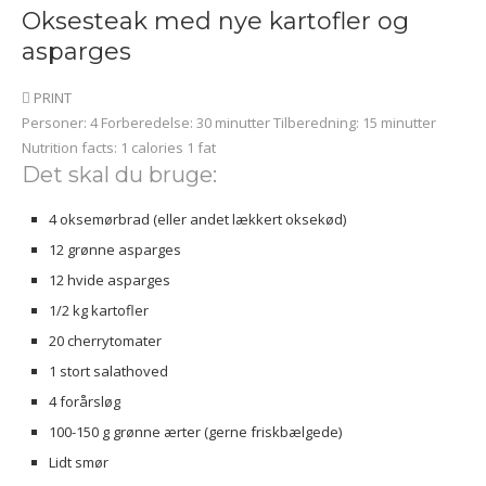
Oksesteak med nye kartofler og
asparges
PRINT
Personer:
4
Forberedelse:
30 minutter
Tilberedning:
15 minutter
Nutrition facts:
1 calories
1 fat
Det skal du bruge:
4 oksemørbrad (eller andet lækkert oksekød)
12 grønne asparges
12 hvide asparges
1/2 kg kartofler
20 cherrytomater
1 stort salathoved
4 forårsløg
100-150 g grønne ærter (gerne friskbælgede)
Lidt smør