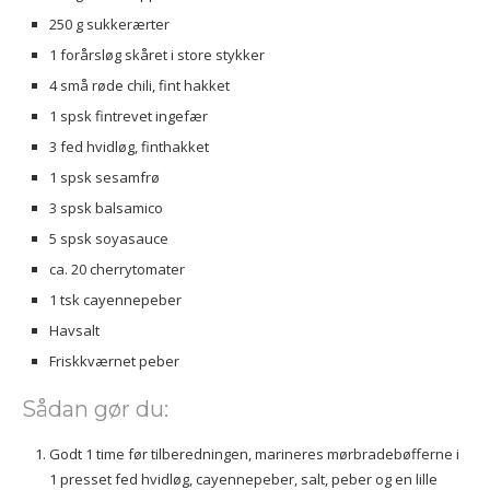
250 g sukkerærter
1 forårsløg skåret i store stykker
4 små røde chili, fint hakket
1 spsk fintrevet ingefær
3 fed hvidløg, finthakket
1 spsk sesamfrø
3 spsk balsamico
5 spsk soyasauce
ca. 20 cherrytomater
1 tsk cayennepeber
Havsalt
Friskkværnet peber
Sådan gør du:
Godt 1 time før tilberedningen, marineres mørbradebøfferne i
1 presset fed hvidløg, cayennepeber, salt, peber og en lille