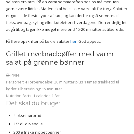
salaten er varm. På en varm sommeraften hos os må menuen
gerne være lidt let. Maden skal helst ikke være alt for tung. Salaten
er god til de fleste typer af kød, og kan derfor også serveres til
f.eks. ovnbagt kylling eller koteletter i hverdagene. Den er dejlig let
at gå til, og tager ikke meget mere end 15-20 minutter at tilberede.
Få flere opskrifter på lækre salater
her
. God appetit.
Grillet mørbradbøffer med varm
salat på grønne bønner
PRINT
Personer:
4
Forberedelse:
20 minutter plus 1 times trækketid til
kødet
Tilberedning:
15 minutter
Nutrition facts:
1 calories
1 fat
Det skal du bruge:
4 oksemørbrad
1/2 dl. olivenolie
300 g friske nippet bønner