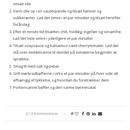
smule olie
Varm olie op i en sautèrpande og tilsæt bønner og
sukkerærter. Lad det simre i et par minutter og tilsæt herefter
forårsløg
Efter et minuts tid tilsættes chili, hvidløg, ingefær og sesamfrø.
Lad det hele simre i yderligere et par minutter
Tilsæt soaysauce og balsamico samt cherrytomater. Lad det
stå over middelvarme til skindet på tomaterne begynder at
sprække
Smag til med salt og peber
Grill mørbradbøfferne i cirka et par minutter på hver side alt
afhængig af tykkelse, og hvordan du foretrækker dem
Portionsanret bøffer og den varme bønnesalat
0 Kommentarer
0