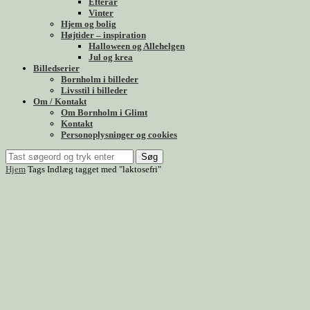
Efterår
Vinter
Hjem og bolig
Højtider – inspiration
Halloween og Allehelgen
Jul og krea
Billedserier
Bornholm i billeder
Livsstil i billeder
Om / Kontakt
Om Bornholm i Glimt
Kontakt
Personoplysninger og cookies
Søg
Hjem
Tags
Indlæg tagget med "laktosefri"