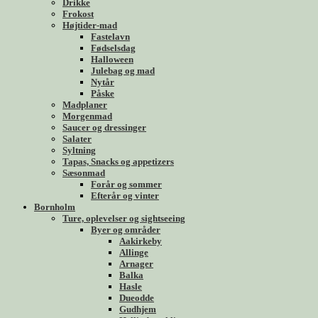
Drikke
Frokost
Højtider-mad
Fastelavn
Fødselsdag
Halloween
Julebag og mad
Nytår
Påske
Madplaner
Morgenmad
Saucer og dressinger
Salater
Syltning
Tapas, Snacks og appetizers
Sæsonmad
Forår og sommer
Efterår og vinter
Bornholm
Ture, oplevelser og sightseeing
Byer og områder
Aakirkeby
Allinge
Arnager
Balka
Hasle
Dueodde
Gudhjem