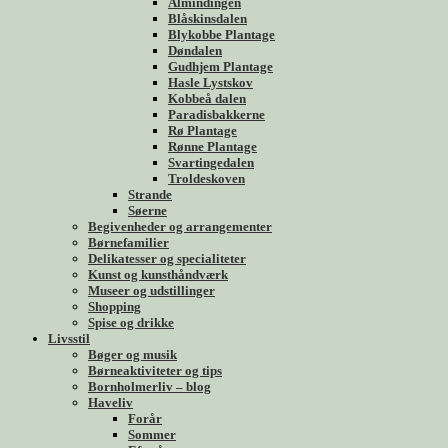
Almindingen
Blåskinsdalen
Blykobbe Plantage
Døndalen
Gudhjem Plantage
Hasle Lystskov
Kobbeå dalen
Paradisbakkerne
Rø Plantage
Rønne Plantage
Svartingedalen
Troldeskoven
Strande
Søerne
Begivenheder og arrangementer
Børnefamilier
Delikatesser og specialiteter
Kunst og kunsthåndværk
Museer og udstillinger
Shopping
Spise og drikke
Livsstil
Bøger og musik
Børneaktiviteter og tips
Bornholmerliv – blog
Haveliv
Forår
Sommer