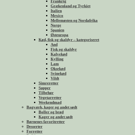
Frankrig
Grækenland og Tyrkiet
Italien
Mexico
Mellemøsten og Nordafrika
Norge
Spanien
Østeuropa
Kød, fisk og skaldyr – kategoriseret
And
Fisk og skaldyr
Kalvekød
Kylling
Lam
Oksekød
Svinekød
Vildt
Simreretter
Supper
Tilbehør
Vegetarretter
Weekendmad
Bagværk, kager og andet sødt
Boller og brød
Kager og andet sødt
Børnenes favoritretter
Desserter
Forretter