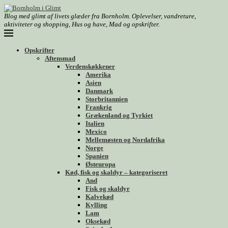
Blog med glimt af livets glæder fra Bornholm. Oplevelser, vandreture,
aktiviteter og shopping, Hus og have, Mad og opskrifter.
Opskrifter
Aftensmad
Verdenskøkkener
Amerika
Asien
Danmark
Storbritannien
Frankrig
Grækenland og Tyrkiet
Italien
Mexico
Mellemøsten og Nordafrika
Norge
Spanien
Østeuropa
Kød, fisk og skaldyr – kategoriseret
And
Fisk og skaldyr
Kalvekød
Kylling
Lam
Oksekød