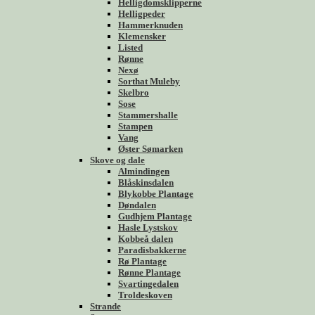
Helligdomsklipperne
Helligpeder
Hammerknuden
Klemensker
Listed
Rønne
Nexø
Sorthat Muleby
Skelbro
Sose
Stammershalle
Stampen
Vang
Øster Sømarken
Skove og dale
Almindingen
Blåskinsdalen
Blykobbe Plantage
Døndalen
Gudhjem Plantage
Hasle Lystskov
Kobbeå dalen
Paradisbakkerne
Rø Plantage
Rønne Plantage
Svartingedalen
Troldeskoven
Strande