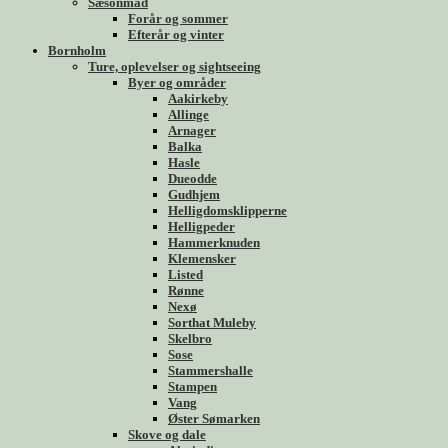
Sæsonmad
Forår og sommer
Efterår og vinter
Bornholm
Ture, oplevelser og sightseeing
Byer og områder
Aakirkeby
Allinge
Arnager
Balka
Hasle
Dueodde
Gudhjem
Helligdomsklipperne
Helligpeder
Hammerknuden
Klemensker
Listed
Rønne
Nexø
Sorthat Muleby
Skelbro
Sose
Stammershalle
Stampen
Vang
Øster Sømarken
Skove og dale