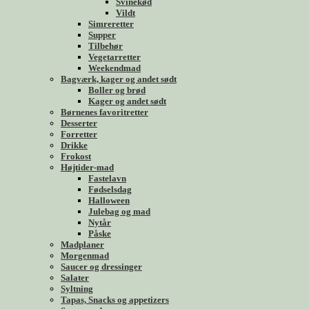
Svinekød
Vildt
Simreretter
Supper
Tilbehør
Vegetarretter
Weekendmad
Bagværk, kager og andet sødt
Boller og brød
Kager og andet sødt
Børnenes favoritretter
Desserter
Forretter
Drikke
Frokost
Højtider-mad
Fastelavn
Fødselsdag
Halloween
Julebag og mad
Nytår
Påske
Madplaner
Morgenmad
Saucer og dressinger
Salater
Syltning
Tapas, Snacks og appetizers