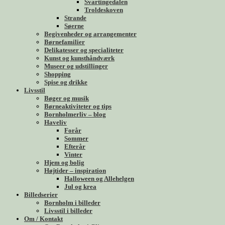
Svartingedalen
Troldeskoven
Strande
Søerne
Begivenheder og arrangementer
Børnefamilier
Delikatesser og specialiteter
Kunst og kunsthåndværk
Museer og udstillinger
Shopping
Spise og drikke
Livsstil
Bøger og musik
Børneaktiviteter og tips
Bornholmerliv – blog
Haveliv
Forår
Sommer
Efterår
Vinter
Hjem og bolig
Højtider – inspiration
Halloween og Allehelgen
Jul og krea
Billedserier
Bornholm i billeder
Livsstil i billeder
Om / Kontakt