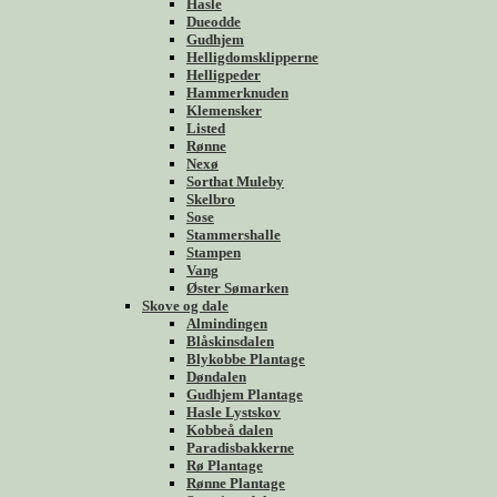
Hasle
Dueodde
Gudhjem
Helligdomsklipperne
Helligpeder
Hammerknuden
Klemensker
Listed
Rønne
Nexø
Sorthat Muleby
Skelbro
Sose
Stammershalle
Stampen
Vang
Øster Sømarken
Skove og dale
Almindingen
Blåskinsdalen
Blykobbe Plantage
Døndalen
Gudhjem Plantage
Hasle Lystskov
Kobbeå dalen
Paradisbakkerne
Rø Plantage
Rønne Plantage