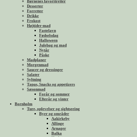
Børnenes favoritretter
Desserter
Forretter
Drikke
Frokost
Højtider-mad
Fastelavn
Fødselsdag
Halloween
Julebag og mad
Nytår
Påske
Madplaner
Morgenmad
Saucer og dressinger
Salater
Syltning
Tapas, Snacks og appetizers
Sæsonmad
Forår og sommer
Efterår og vinter
Bornholm
Ture, oplevelser og sightseeing
Byer og områder
Aakirkeby
Allinge
Arnager
Balka