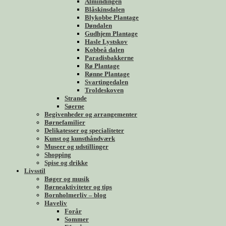
Almindingen
Blåskinsdalen
Blykobbe Plantage
Døndalen
Gudhjem Plantage
Hasle Lystskov
Kobbeå dalen
Paradisbakkerne
Rø Plantage
Rønne Plantage
Svartingedalen
Troldeskoven
Strande
Søerne
Begivenheder og arrangementer
Børnefamilier
Delikatesser og specialiteter
Kunst og kunsthåndværk
Museer og udstillinger
Shopping
Spise og drikke
Livsstil
Bøger og musik
Børneaktiviteter og tips
Bornholmerliv – blog
Haveliv
Forår
Sommer