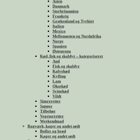
Asien
Danmark
Storbritannien
Frankrig
Grækenland og Tyrkiet
Italien
Mexico
Mellemøsten og Nordafrika
Norge
Spanien
Østeuropa
Kød, fisk og skaldyr – kategoriseret
And
Fisk og skaldyr
Kalvekød
Kylling
Lam
Oksekød
Svinekød
Vildt
Simreretter
Supper
Tilbehør
Vegetarretter
Weekendmad
Bagværk, kager og andet sødt
Boller og brød
Kager og andet sødt