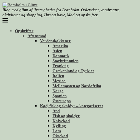
Blog med glimt af livets glæder fra Bornholm. Oplevelser, vandreture,
aktiviteter og shopping, Hus og have, Mad og opskrifter.
Opskrifter
Aftensmad
Verdenskøkkener
Amerika
Asien
Danmark
Storbritannien
Frankrig
Grækenland og Tyrkiet
Italien
Mexico
Mellemøsten og Nordafrika
Norge
Spanien
Østeuropa
Kød, fisk og skaldyr – kategoriseret
And
Fisk og skaldyr
Kalvekød
Kylling
Lam
Oksekød