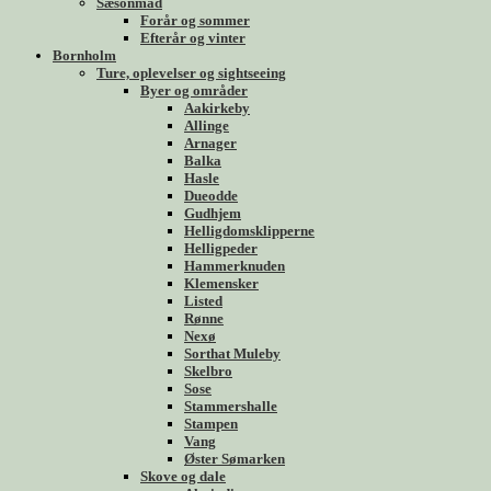
Sæsonmad
Forår og sommer
Efterår og vinter
Bornholm
Ture, oplevelser og sightseeing
Byer og områder
Aakirkeby
Allinge
Arnager
Balka
Hasle
Dueodde
Gudhjem
Helligdomsklipperne
Helligpeder
Hammerknuden
Klemensker
Listed
Rønne
Nexø
Sorthat Muleby
Skelbro
Sose
Stammershalle
Stampen
Vang
Øster Sømarken
Skove og dale