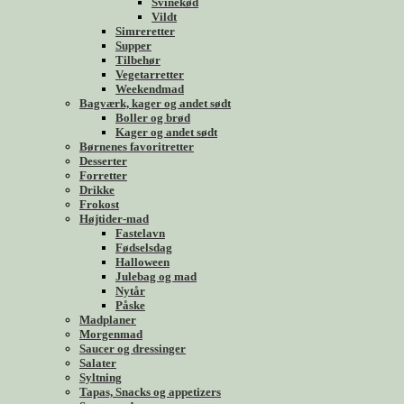
Svinekød
Vildt
Simreretter
Supper
Tilbehør
Vegetarretter
Weekendmad
Bagværk, kager og andet sødt
Boller og brød
Kager og andet sødt
Børnenes favoritretter
Desserter
Forretter
Drikke
Frokost
Højtider-mad
Fastelavn
Fødselsdag
Halloween
Julebag og mad
Nytår
Påske
Madplaner
Morgenmad
Saucer og dressinger
Salater
Syltning
Tapas, Snacks og appetizers