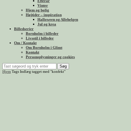
Efterår
Vinter
Hjem og bolig
Højtider – inspiration
Halloween og Allehelgen
Jul og krea
Billedserier
Bornholm i billeder
Livsstil i billeder
Om / Kontakt
Om Bornholm i Glimt
Kontakt
Personoplysninger og cookies
Søg
Hjem
Tags
Indlæg tagget med "konfekt"