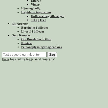
Efterår
Vinter
Hjem og bolig
Højtider – inspiration
Halloween og Allehelgen
Jul og krea
Billedserier
Bornholm i billeder
Livsstil i billeder
Om / Kontakt
Om Bornholm i Glimt
Kontakt
Personoplysninger og cookies
Søg
Hjem
Tags
Indlæg tagget med "kagegris"