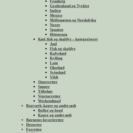
Frankrig
Grækenland og Tyrkiet
Italien
Mexico
Mellemøsten og Nordafrika
Norge
Spanien
Østeuropa
Kød, fisk og skaldyr – kategoriseret
And
Fisk og skaldyr
Kalvekød
Kylling
Lam
Oksekød
Svinekød
Vildt
Simreretter
Supper
Tilbehør
Vegetarretter
Weekendmad
Bagværk, kager og andet sødt
Boller og brød
Kager og andet sødt
Børnenes favoritretter
Desserter
Forretter