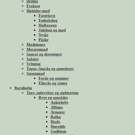
Drikke
Frokost
Højtider-mad
Fastelavn
Fødselsdag
Halloween
Julebag og mad
Nytår
Påske
Madplaner
Morgenmad
Saucer og dressinger
Salater
Syltning
Tapas, Snacks og appetizers
Sæsonmad
Forår og sommer
Efterår og vinter
Bornholm
Ture, oplevelser og sightseeing
Byer og områder
Aakirkeby
Allinge
Arnager
Balka
Hasle
Dueodde
Gudhjem