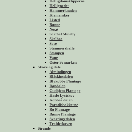
Helligdomsklipperne
Helligpeder
Hammerknuden
Klemensker
Listed
Rønne
Nexø
Sorthat Muleby
Skelbro
Sose
Stammershalle
Stampen
Vang
Øster Sømarken
Skove og dale
Almindingen
Blåskinsdalen
Blykobbe Plantage
Døndalen
Gudhjem Plantage
Hasle Lystskov
Kobbeå dalen
Paradisbakkerne
Rø Plantage
Rønne Plantage
Svartingedalen
Troldeskoven
Strande