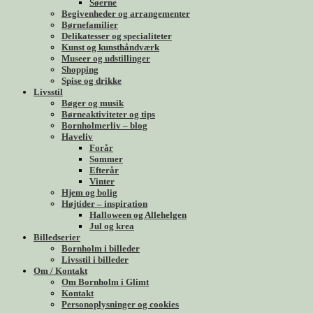
Søerne
Begivenheder og arrangementer
Børnefamilier
Delikatesser og specialiteter
Kunst og kunsthåndværk
Museer og udstillinger
Shopping
Spise og drikke
Livsstil
Bøger og musik
Børneaktiviteter og tips
Bornholmerliv – blog
Haveliv
Forår
Sommer
Efterår
Vinter
Hjem og bolig
Højtider – inspiration
Halloween og Allehelgen
Jul og krea
Billedserier
Bornholm i billeder
Livsstil i billeder
Om / Kontakt
Om Bornholm i Glimt
Kontakt
Personoplysninger og cookies