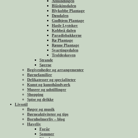
Almindingen
Blåskinsdalen
Blykobbe Plantage
Døndalen
Gudhjem Plantage
Hasle Lystskov
Kobbeå dalen
Paradisbakkerne
Rø Plantage
Rønne Plantage
Svartingedalen
Troldeskoven
Strande
Søerne
Begivenheder og arrangementer
Børnefamilier
Delikatesser og specialiteter
Kunst og kunsthåndværk
Museer og udstillinger
Shopping
Spise og drikke
Livsstil
Bøger og musik
Børneaktiviteter og tips
Bornholmerliv – blog
Haveliv
Forår
Sommer