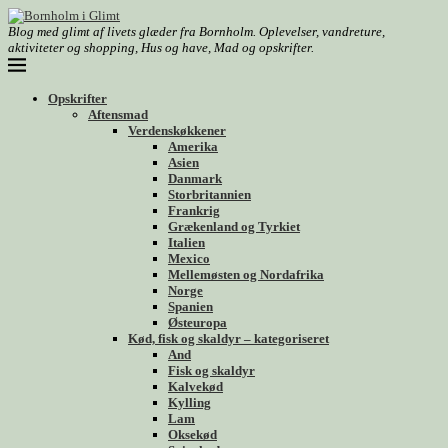
Blog med glimt af livets glæder fra Bornholm. Oplevelser, vandreture,
aktiviteter og shopping, Hus og have, Mad og opskrifter.
Opskrifter
Aftensmad
Verdenskøkkener
Amerika
Asien
Danmark
Storbritannien
Frankrig
Grækenland og Tyrkiet
Italien
Mexico
Mellemøsten og Nordafrika
Norge
Spanien
Østeuropa
Kød, fisk og skaldyr – kategoriseret
And
Fisk og skaldyr
Kalvekød
Kylling
Lam
Oksekød