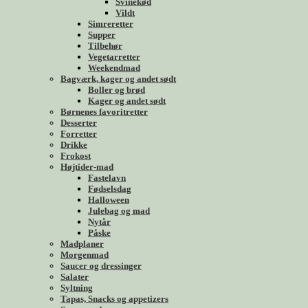
Svinekød
Vildt
Simreretter
Supper
Tilbehør
Vegetarretter
Weekendmad
Bagværk, kager og andet sødt
Boller og brød
Kager og andet sødt
Børnenes favoritretter
Desserter
Forretter
Drikke
Frokost
Højtider-mad
Fastelavn
Fødselsdag
Halloween
Julebag og mad
Nytår
Påske
Madplaner
Morgenmad
Saucer og dressinger
Salater
Syltning
Tapas, Snacks og appetizers