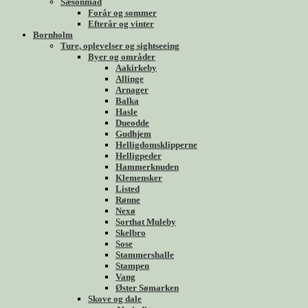
Sæsonmad
Forår og sommer
Efterår og vinter
Bornholm
Ture, oplevelser og sightseeing
Byer og områder
Aakirkeby
Allinge
Arnager
Balka
Hasle
Dueodde
Gudhjem
Helligdomsklipperne
Helligpeder
Hammerknuden
Klemensker
Listed
Rønne
Nexø
Sorthat Muleby
Skelbro
Sose
Stammershalle
Stampen
Vang
Øster Sømarken
Skove og dale