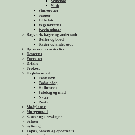
Svinekød
Vildt
Simreretter
Supper
Tilbehør
Vegetarretter
Weekendmad
Bagværk, kager og andet sødt
Boller og brød
Kager og andet sødt
Børnenes favoritretter
Desserter
Forretter
Drikke
Frokost
Højtider-mad
Fastelavn
Fødselsdag
Halloween
Julebag og mad
Nytår
Påske
Madplaner
Morgenmad
Saucer og dressinger
Salater
Syltning
Tapas, Snacks og appetizers