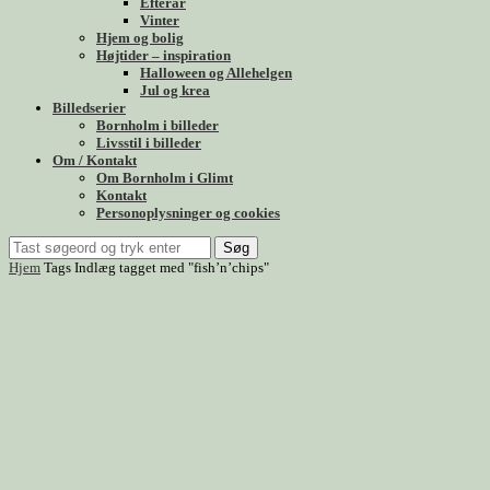
Efterår
Vinter
Hjem og bolig
Højtider – inspiration
Halloween og Allehelgen
Jul og krea
Billedserier
Bornholm i billeder
Livsstil i billeder
Om / Kontakt
Om Bornholm i Glimt
Kontakt
Personoplysninger og cookies
Søg
Hjem
Tags
Indlæg tagget med "fish’n’chips"