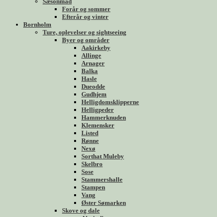
Sæsonmad
Forår og sommer
Efterår og vinter
Bornholm
Ture, oplevelser og sightseeing
Byer og områder
Aakirkeby
Allinge
Arnager
Balka
Hasle
Dueodde
Gudhjem
Helligdomsklipperne
Helligpeder
Hammerknuden
Klemensker
Listed
Rønne
Nexø
Sorthat Muleby
Skelbro
Sose
Stammershalle
Stampen
Vang
Øster Sømarken
Skove og dale