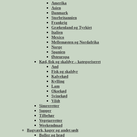
Amerika
Asien
Danmark
Storbritannien
Frankrig
Grækenland og Tyrkiet
Italien
Mexico
Mellemøsten og Nordafrika
Norge
Spanien
Østeuropa
Kød, fisk og skaldyr – kategoriseret
And
Fisk og skaldyr
Kalvekød
Kylling
Lam
Oksekød
Svinekød
Vildt
Simreretter
Supper
Tilbehør
Vegetarretter
Weekendmad
Bagværk, kager og andet sødt
Boller og brød