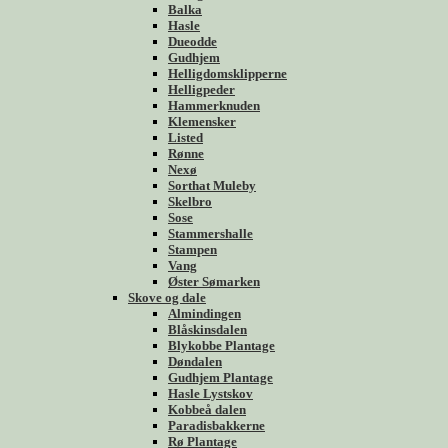
Balka
Hasle
Dueodde
Gudhjem
Helligdomsklipperne
Helligpeder
Hammerknuden
Klemensker
Listed
Rønne
Nexø
Sorthat Muleby
Skelbro
Sose
Stammershalle
Stampen
Vang
Øster Sømarken
Skove og dale
Almindingen
Blåskinsdalen
Blykobbe Plantage
Døndalen
Gudhjem Plantage
Hasle Lystskov
Kobbeå dalen
Paradisbakkerne
Rø Plantage