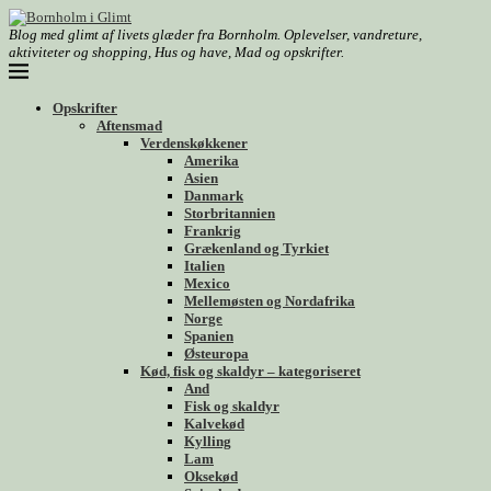
Blog med glimt af livets glæder fra Bornholm. Oplevelser, vandreture,
aktiviteter og shopping, Hus og have, Mad og opskrifter.
Opskrifter
Aftensmad
Verdenskøkkener
Amerika
Asien
Danmark
Storbritannien
Frankrig
Grækenland og Tyrkiet
Italien
Mexico
Mellemøsten og Nordafrika
Norge
Spanien
Østeuropa
Kød, fisk og skaldyr – kategoriseret
And
Fisk og skaldyr
Kalvekød
Kylling
Lam
Oksekød