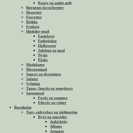
Kager og andet sødt
Børnenes favoritretter
Desserter
Forretter
Drikke
Frokost
Højtider-mad
Fastelavn
Fødselsdag
Halloween
Julebag og mad
Nytår
Påske
Madplaner
Morgenmad
Saucer og dressinger
Salater
Syltning
Tapas, Snacks og appetizers
Sæsonmad
Forår og sommer
Efterår og vinter
Bornholm
Ture, oplevelser og sightseeing
Byer og områder
Aakirkeby
Allinge
Arnager