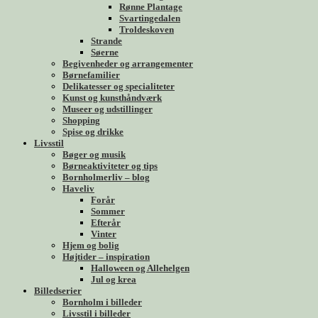
Rønne Plantage
Svartingedalen
Troldeskoven
Strande
Søerne
Begivenheder og arrangementer
Børnefamilier
Delikatesser og specialiteter
Kunst og kunsthåndværk
Museer og udstillinger
Shopping
Spise og drikke
Livsstil
Bøger og musik
Børneaktiviteter og tips
Bornholmerliv – blog
Haveliv
Forår
Sommer
Efterår
Vinter
Hjem og bolig
Højtider – inspiration
Halloween og Allehelgen
Jul og krea
Billedserier
Bornholm i billeder
Livsstil i billeder