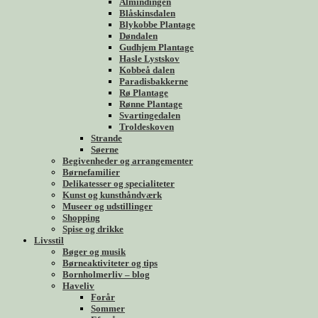
Almindingen
Blåskinsdalen
Blykobbe Plantage
Døndalen
Gudhjem Plantage
Hasle Lystskov
Kobbeå dalen
Paradisbakkerne
Rø Plantage
Rønne Plantage
Svartingedalen
Troldeskoven
Strande
Søerne
Begivenheder og arrangementer
Børnefamilier
Delikatesser og specialiteter
Kunst og kunsthåndværk
Museer og udstillinger
Shopping
Spise og drikke
Livsstil
Bøger og musik
Børneaktiviteter og tips
Bornholmerliv – blog
Haveliv
Forår
Sommer