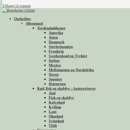
Tilbage til toppen
Opskrifter
Aftensmad
Verdenskøkkener
Amerika
Asien
Danmark
Storbritannien
Frankrig
Grækenland og Tyrkiet
Italien
Mexico
Mellemøsten og Nordafrika
Norge
Spanien
Østeuropa
Kød, fisk og skaldyr – kategoriseret
And
Fisk og skaldyr
Kalvekød
Kylling
Lam
Oksekød
Svinekød
Vildt