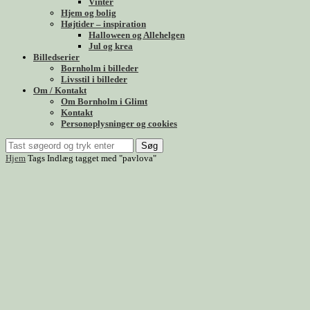
Vinter
Hjem og bolig
Højtider – inspiration
Halloween og Allehelgen
Jul og krea
Billedserier
Bornholm i billeder
Livsstil i billeder
Om / Kontakt
Om Bornholm i Glimt
Kontakt
Personoplysninger og cookies
Søg
Hjem
Tags
Indlæg tagget med "pavlova"