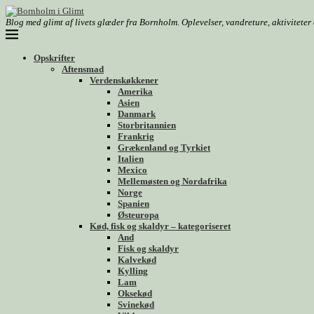
Blog med glimt af livets glæder fra Bornholm. Oplevelser, vandreture, aktivitete
Opskrifter
Aftensmad
Verdenskøkkener
Amerika
Asien
Danmark
Storbritannien
Frankrig
Grækenland og Tyrkiet
Italien
Mexico
Mellemøsten og Nordafrika
Norge
Spanien
Østeuropa
Kød, fisk og skaldyr – kategoriseret
And
Fisk og skaldyr
Kalvekød
Kylling
Lam
Oksekød
Svinekød