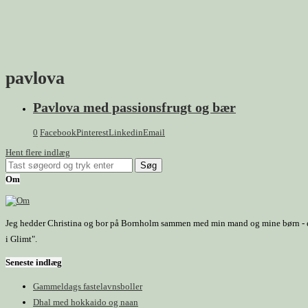
pavlova
Pavlova med passionsfrugt og bær
0
Facebook
Pinterest
Linkedin
Email
Hent flere indlæg
Om
Jeg hedder Christina og bor på Bornholm sammen med min mand og mine børn - et h
i Glimt".
Seneste indlæg
Gammeldags fastelavnsboller
Dhal med hokkaido og naan