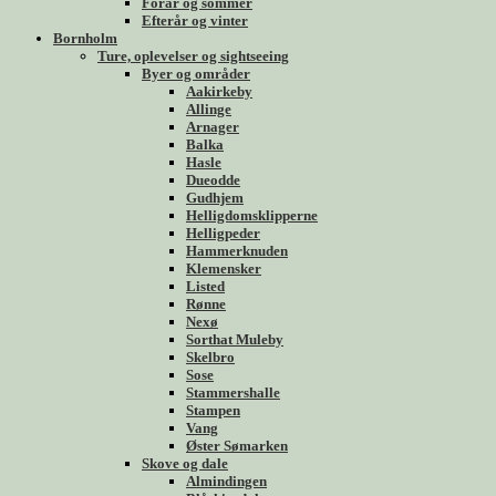
Forår og sommer
Efterår og vinter
Bornholm
Ture, oplevelser og sightseeing
Byer og områder
Aakirkeby
Allinge
Arnager
Balka
Hasle
Dueodde
Gudhjem
Helligdomsklipperne
Helligpeder
Hammerknuden
Klemensker
Listed
Rønne
Nexø
Sorthat Muleby
Skelbro
Sose
Stammershalle
Stampen
Vang
Øster Sømarken
Skove og dale
Almindingen