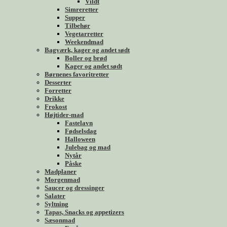
Vildt
Simreretter
Supper
Tilbehør
Vegetarretter
Weekendmad
Bagværk, kager og andet sødt
Boller og brød
Kager og andet sødt
Børnenes favoritretter
Desserter
Forretter
Drikke
Frokost
Højtider-mad
Fastelavn
Fødselsdag
Halloween
Julebag og mad
Nytår
Påske
Madplaner
Morgenmad
Saucer og dressinger
Salater
Syltning
Tapas, Snacks og appetizers
Sæsonmad