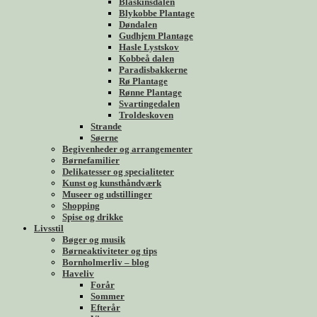
Blåskinsdalen
Blykobbe Plantage
Døndalen
Gudhjem Plantage
Hasle Lystskov
Kobbeå dalen
Paradisbakkerne
Rø Plantage
Rønne Plantage
Svartingedalen
Troldeskoven
Strande
Søerne
Begivenheder og arrangementer
Børnefamilier
Delikatesser og specialiteter
Kunst og kunsthåndværk
Museer og udstillinger
Shopping
Spise og drikke
Livsstil
Bøger og musik
Børneaktiviteter og tips
Bornholmerliv – blog
Haveliv
Forår
Sommer
Efterår