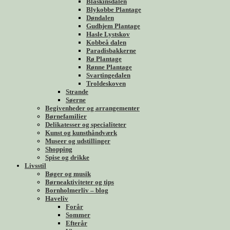
Blåskinsdalen
Blykobbe Plantage
Døndalen
Gudhjem Plantage
Hasle Lystskov
Kobbeå dalen
Paradisbakkerne
Rø Plantage
Rønne Plantage
Svartingedalen
Troldeskoven
Strande
Søerne
Begivenheder og arrangementer
Børnefamilier
Delikatesser og specialiteter
Kunst og kunsthåndværk
Museer og udstillinger
Shopping
Spise og drikke
Livsstil
Bøger og musik
Børneaktiviteter og tips
Bornholmerliv – blog
Haveliv
Forår
Sommer
Efterår