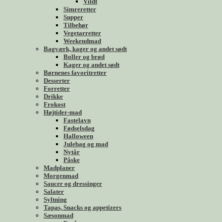
Vildt
Simreretter
Supper
Tilbehør
Vegetarretter
Weekendmad
Bagværk, kager og andet sødt
Boller og brød
Kager og andet sødt
Børnenes favoritretter
Desserter
Forretter
Drikke
Frokost
Højtider-mad
Fastelavn
Fødselsdag
Halloween
Julebag og mad
Nytår
Påske
Madplaner
Morgenmad
Saucer og dressinger
Salater
Syltning
Tapas, Snacks og appetizers
Sæsonmad