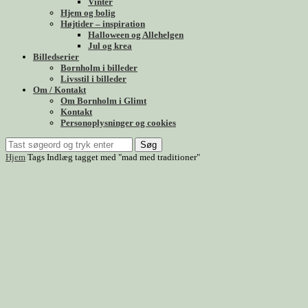
Vinter
Hjem og bolig
Højtider – inspiration
Halloween og Allehelgen
Jul og krea
Billedserier
Bornholm i billeder
Livsstil i billeder
Om / Kontakt
Om Bornholm i Glimt
Kontakt
Personoplysninger og cookies
Søg
Hjem
Tags
Indlæg tagget med "mad med traditioner"