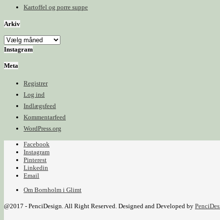
Kartoffel og porre suppe
Arkiv
Arkiv
Instagram
Meta
Registrer
Log ind
Indlægsfeed
Kommentarfeed
WordPress.org
Facebook
Instagram
Pinterest
Linkedin
Email
Om Bornholm i Glimt
@2017 - PenciDesign. All Right Reserved. Designed and Developed by
PenciDes