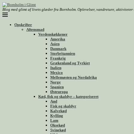
Blog med glimt af livets glæder fra Bornholm. Oplevelser, vandreture, aktivitete
Opskrifter
Aftensmad
Verdenskøkkener
Amerika
Asien
Danmark
Storbritannien
Frankrig
Grækenland og Tyrkiet
Italien
Mexico
Mellemøsten og Nordafrika
Norge
Spanien
Østeuropa
Kød, fisk og skaldyr – kategoriseret
And
Fisk og skaldyr
Kalvekød
Kylling
Lam
Oksekød
Svinekød