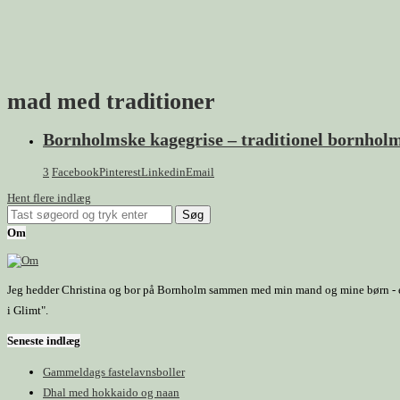
mad med traditioner
Bornholmske kagegrise – traditionel bornhol
3
Facebook
Pinterest
Linkedin
Email
Hent flere indlæg
Om
Jeg hedder Christina og bor på Bornholm sammen med min mand og mine børn - et h
i Glimt".
Seneste indlæg
Gammeldags fastelavnsboller
Dhal med hokkaido og naan