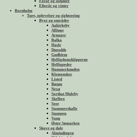
Forår og sommer
Efterår og vinter
Bornholm
Ture, oplevelser og sightseeing
Byer og områder
Aakirkeby
Allinge
Arnager
Balka
Hasle
Dueodde
Gudhjem
Helligdomsklipperne
Helligpeder
Hammerknuden
Klemensker
Listed
Rønne
Nexø
Sorthat Muleby
Skelbro
Sose
Stammershalle
Stampen
Vang
Øster Sømarken
Skove og dale
Almindingen