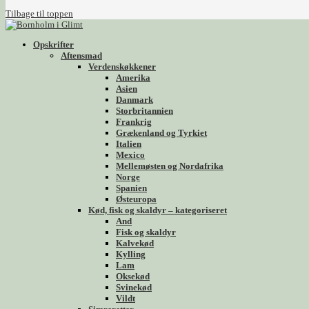
Tilbage til toppen
Opskrifter
Aftensmad
Verdenskøkkener
Amerika
Asien
Danmark
Storbritannien
Frankrig
Grækenland og Tyrkiet
Italien
Mexico
Mellemøsten og Nordafrika
Norge
Spanien
Østeuropa
Kød, fisk og skaldyr – kategoriseret
And
Fisk og skaldyr
Kalvekød
Kylling
Lam
Oksekød
Svinekød
Vildt