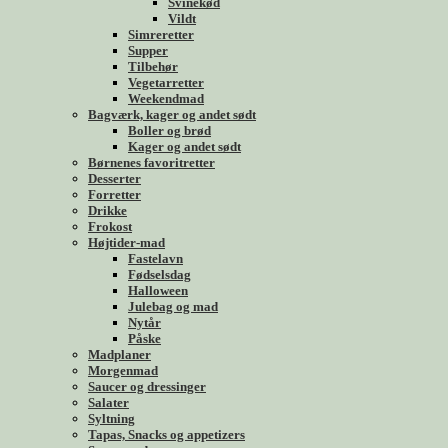
Svinekød
Vildt
Simreretter
Supper
Tilbehør
Vegetarretter
Weekendmad
Bagværk, kager og andet sødt
Boller og brød
Kager og andet sødt
Børnenes favoritretter
Desserter
Forretter
Drikke
Frokost
Højtider-mad
Fastelavn
Fødselsdag
Halloween
Julebag og mad
Nytår
Påske
Madplaner
Morgenmad
Saucer og dressinger
Salater
Syltning
Tapas, Snacks og appetizers