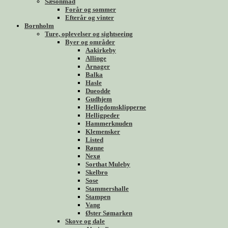
Sæsonmad
Forår og sommer
Efterår og vinter
Bornholm
Ture, oplevelser og sightseeing
Byer og områder
Aakirkeby
Allinge
Arnager
Balka
Hasle
Dueodde
Gudhjem
Helligdomsklipperne
Helligpeder
Hammerknuden
Klemensker
Listed
Rønne
Nexø
Sorthat Muleby
Skelbro
Sose
Stammershalle
Stampen
Vang
Øster Sømarken
Skove og dale