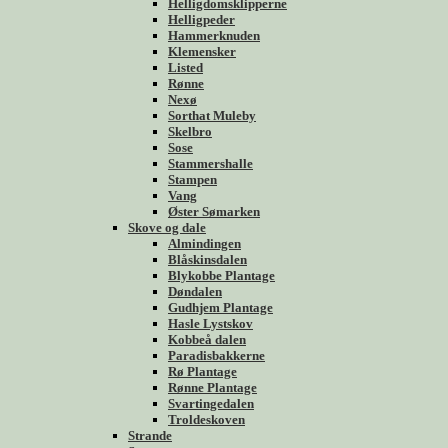
Helligdomsklipperne
Helligpeder
Hammerknuden
Klemensker
Listed
Rønne
Nexø
Sorthat Muleby
Skelbro
Sose
Stammershalle
Stampen
Vang
Øster Sømarken
Skove og dale
Almindingen
Blåskinsdalen
Blykobbe Plantage
Døndalen
Gudhjem Plantage
Hasle Lystskov
Kobbeå dalen
Paradisbakkerne
Rø Plantage
Rønne Plantage
Svartingedalen
Troldeskoven
Strande