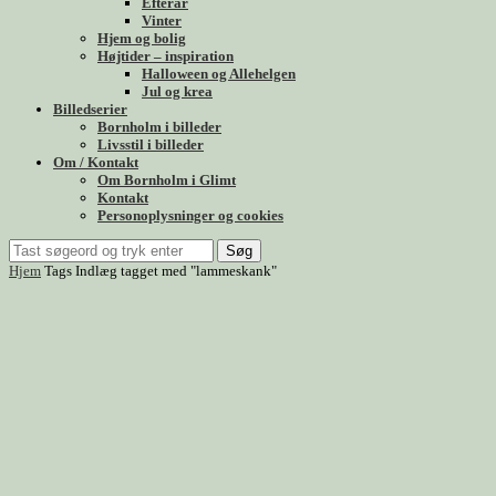
Efterår
Vinter
Hjem og bolig
Højtider – inspiration
Halloween og Allehelgen
Jul og krea
Billedserier
Bornholm i billeder
Livsstil i billeder
Om / Kontakt
Om Bornholm i Glimt
Kontakt
Personoplysninger og cookies
Søg
Hjem
Tags
Indlæg tagget med "lammeskank"