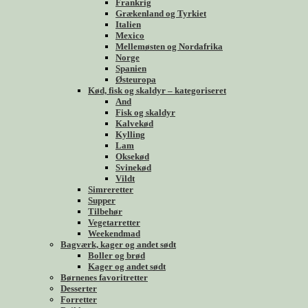
Frankrig
Grækenland og Tyrkiet
Italien
Mexico
Mellemøsten og Nordafrika
Norge
Spanien
Østeuropa
Kød, fisk og skaldyr – kategoriseret
And
Fisk og skaldyr
Kalvekød
Kylling
Lam
Oksekød
Svinekød
Vildt
Simreretter
Supper
Tilbehør
Vegetarretter
Weekendmad
Bagværk, kager og andet sødt
Boller og brød
Kager og andet sødt
Børnenes favoritretter
Desserter
Forretter