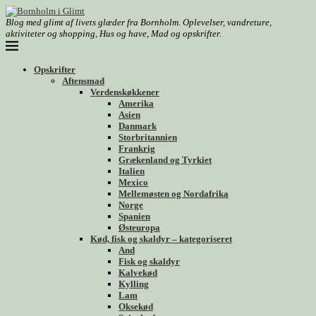
Blog med glimt af livets glæder fra Bornholm. Oplevelser, vandreture,
aktiviteter og shopping, Hus og have, Mad og opskrifter.
Opskrifter
Aftensmad
Verdenskøkkener
Amerika
Asien
Danmark
Storbritannien
Frankrig
Grækenland og Tyrkiet
Italien
Mexico
Mellemøsten og Nordafrika
Norge
Spanien
Østeuropa
Kød, fisk og skaldyr – kategoriseret
And
Fisk og skaldyr
Kalvekød
Kylling
Lam
Oksekød