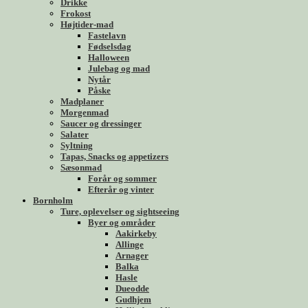
Drikke
Frokost
Højtider-mad
Fastelavn
Fødselsdag
Halloween
Julebag og mad
Nytår
Påske
Madplaner
Morgenmad
Saucer og dressinger
Salater
Syltning
Tapas, Snacks og appetizers
Sæsonmad
Forår og sommer
Efterår og vinter
Bornholm
Ture, oplevelser og sightseeing
Byer og områder
Aakirkeby
Allinge
Arnager
Balka
Hasle
Dueodde
Gudhjem