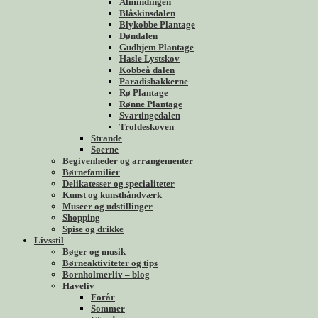
Almindingen
Blåskinsdalen
Blykobbe Plantage
Døndalen
Gudhjem Plantage
Hasle Lystskov
Kobbeå dalen
Paradisbakkerne
Rø Plantage
Rønne Plantage
Svartingedalen
Troldeskoven
Strande
Søerne
Begivenheder og arrangementer
Børnefamilier
Delikatesser og specialiteter
Kunst og kunsthåndværk
Museer og udstillinger
Shopping
Spise og drikke
Livsstil
Bøger og musik
Børneaktiviteter og tips
Bornholmerliv – blog
Haveliv
Forår
Sommer