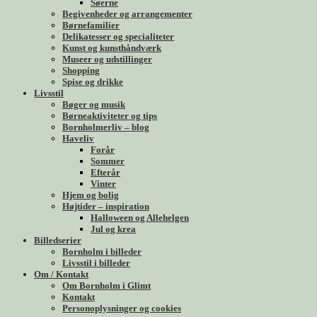
Søerne
Begivenheder og arrangementer
Børnefamilier
Delikatesser og specialiteter
Kunst og kunsthåndværk
Museer og udstillinger
Shopping
Spise og drikke
Livsstil
Bøger og musik
Børneaktiviteter og tips
Bornholmerliv – blog
Haveliv
Forår
Sommer
Efterår
Vinter
Hjem og bolig
Højtider – inspiration
Halloween og Allehelgen
Jul og krea
Billedserier
Bornholm i billeder
Livsstil i billeder
Om / Kontakt
Om Bornholm i Glimt
Kontakt
Personoplysninger og cookies