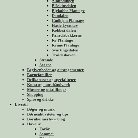
Almindingen
Blåskinsdalen
Blykobbe Plantage
Døndalen
Gudhjem Plantage
Hasle Lystskov
Kobbeå dalen
Paradisbakkerne
Rø Plantage
Rønne Plantage
Svartingedalen
Troldeskoven
Strande
Søerne
Begivenheder og arrangementer
Børnefamilier
Delikatesser og specialiteter
Kunst og kunsthåndværk
Museer og udstillinger
Shopping
Spise og drikke
Livsstil
Bøger og musik
Børneaktiviteter og tips
Bornholmerliv – blog
Haveliv
Forår
Sommer