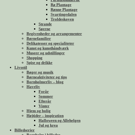
Rø Plantage
Rønne Plantage
Svartingedalen
Troldeskoven
Strande
Søerne
Begivenheder og arrangementer
Børnefamilier
Delikatesser og specialiteter
Kunst og kunsthåndværk
Museer og udstillinger
Shopping
Spise og drikke
Livsstil
Bøger og musik
Børneaktiviteter og tips
Bornholmerliv – blog
Haveliv
Forår
Sommer
Efterår
Vinter
Hjem og bolig
Højtider – inspiration
Halloween og Allehelgen
Jul og krea
Billedserier
Bornholm i billeder