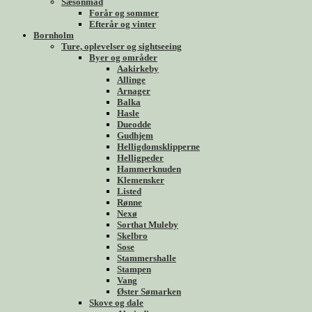
Sæsonmad
Forår og sommer
Efterår og vinter
Bornholm
Ture, oplevelser og sightseeing
Byer og områder
Aakirkeby
Allinge
Arnager
Balka
Hasle
Dueodde
Gudhjem
Helligdomsklipperne
Helligpeder
Hammerknuden
Klemensker
Listed
Rønne
Nexø
Sorthat Muleby
Skelbro
Sose
Stammershalle
Stampen
Vang
Øster Sømarken
Skove og dale