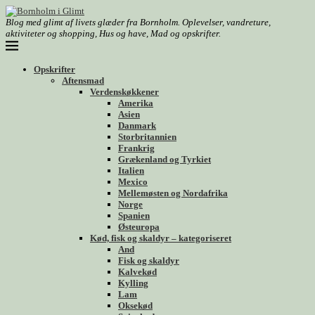
Blog med glimt af livets glæder fra Bornholm. Oplevelser, vandreture,
aktiviteter og shopping, Hus og have, Mad og opskrifter.
Opskrifter
Aftensmad
Verdenskøkkener
Amerika
Asien
Danmark
Storbritannien
Frankrig
Grækenland og Tyrkiet
Italien
Mexico
Mellemøsten og Nordafrika
Norge
Spanien
Østeuropa
Kød, fisk og skaldyr – kategoriseret
And
Fisk og skaldyr
Kalvekød
Kylling
Lam
Oksekød