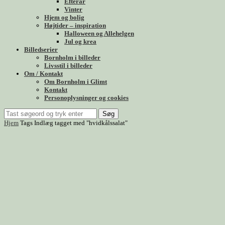
Efterår
Vinter
Hjem og bolig
Højtider – inspiration
Halloween og Allehelgen
Jul og krea
Billedserier
Bornholm i billeder
Livsstil i billeder
Om / Kontakt
Om Bornholm i Glimt
Kontakt
Personoplysninger og cookies
Søg
Hjem
Tags
Indlæg tagget med "hvidkålssalat"