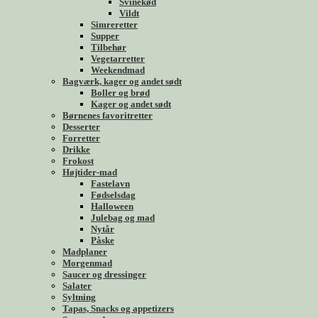
Svinekød
Vildt
Simreretter
Supper
Tilbehør
Vegetarretter
Weekendmad
Bagværk, kager og andet sødt
Boller og brød
Kager og andet sødt
Børnenes favoritretter
Desserter
Forretter
Drikke
Frokost
Højtider-mad
Fastelavn
Fødselsdag
Halloween
Julebag og mad
Nytår
Påske
Madplaner
Morgenmad
Saucer og dressinger
Salater
Syltning
Tapas, Snacks og appetizers