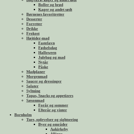
Boller og brød
Kager og andet sødt
Børnenes favoritretter
Desserter
Forretter
Drikke
Frokost
Højtider-mad
Fastelavn
Fødselsdag
Halloween
Julebag og mad
Nytår
Påske
Madplaner
Morgenmad
Saucer og dressinger
Salater
Syltning
Tapas, Snacks og appetizers
Sæsonmad
Forår og sommer
Efterår og vinter
Bornholm
Ture, oplevelser og sightseeing
Byer og områder
Aakirkeby
Allinge