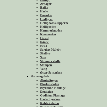
Arnager
Balka
Hasle
Dueodde
Gudhjem
Helligdomsklipperne
Helligpeder
Hammerknuden
Klemensker
Listed
Rønne
Nexø
Sorthat Muleby
Skelbro
Sose
Stammershalle
Stampen
Vang
Øster Sømarken
Skove og dale
Almindingen
Blåskinsdalen
Blykobbe Plantage
Døndalen
Gudhjem Plantage
Hasle Lystskov
Kobbeå dalen
Paradisbakkerne