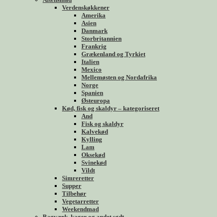
Verdenskøkkener
Amerika
Asien
Danmark
Storbritannien
Frankrig
Grækenland og Tyrkiet
Italien
Mexico
Mellemøsten og Nordafrika
Norge
Spanien
Østeuropa
Kød, fisk og skaldyr – kategoriseret
And
Fisk og skaldyr
Kalvekød
Kylling
Lam
Oksekød
Svinekød
Vildt
Simreretter
Supper
Tilbehør
Vegetarretter
Weekendmad
Bagværk, kager og andet sødt