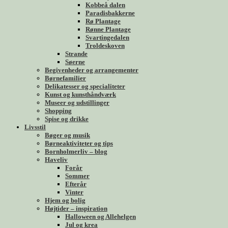
Kobbeå dalen
Paradisbakkerne
Rø Plantage
Rønne Plantage
Svartingedalen
Troldeskoven
Strande
Søerne
Begivenheder og arrangementer
Børnefamilier
Delikatesser og specialiteter
Kunst og kunsthåndværk
Museer og udstillinger
Shopping
Spise og drikke
Livsstil
Bøger og musik
Børneaktiviteter og tips
Bornholmerliv – blog
Haveliv
Forår
Sommer
Efterår
Vinter
Hjem og bolig
Højtider – inspiration
Halloween og Allehelgen
Jul og krea