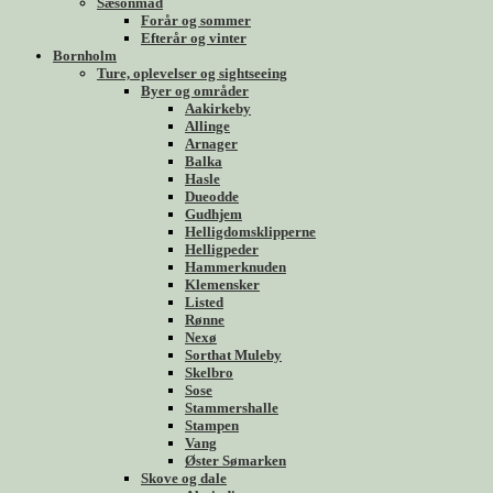
Sæsonmad
Forår og sommer
Efterår og vinter
Bornholm
Ture, oplevelser og sightseeing
Byer og områder
Aakirkeby
Allinge
Arnager
Balka
Hasle
Dueodde
Gudhjem
Helligdomsklipperne
Helligpeder
Hammerknuden
Klemensker
Listed
Rønne
Nexø
Sorthat Muleby
Skelbro
Sose
Stammershalle
Stampen
Vang
Øster Sømarken
Skove og dale