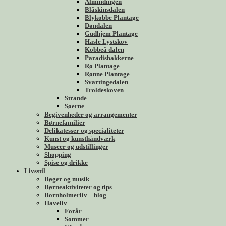
Almindingen
Blåskinsdalen
Blykobbe Plantage
Døndalen
Gudhjem Plantage
Hasle Lystskov
Kobbeå dalen
Paradisbakkerne
Rø Plantage
Rønne Plantage
Svartingedalen
Troldeskoven
Strande
Søerne
Begivenheder og arrangementer
Børnefamilier
Delikatesser og specialiteter
Kunst og kunsthåndværk
Museer og udstillinger
Shopping
Spise og drikke
Livsstil
Bøger og musik
Børneaktiviteter og tips
Bornholmerliv – blog
Haveliv
Forår
Sommer