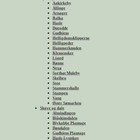
Aakirkeby
Allinge
Arnager
Balka
Hasle
Dueodde
Gudhjem
Helligdomsklipperne
Helligpeder
Hammerknuden
Klemensker
Listed
Rønne
Nexø
Sorthat Muleby
Skelbro
Sose
Stammershalle
Stampen
Vang
Øster Sømarken
Skove og dale
Almindingen
Blåskinsdalen
Blykobbe Plantage
Døndalen
Gudhjem Plantage
Hasle Lystskov