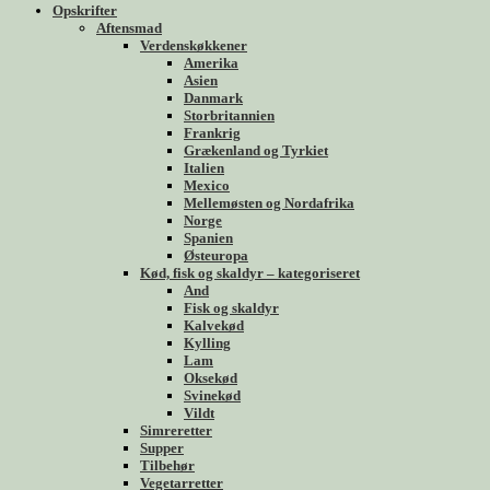
Opskrifter
Aftensmad
Verdenskøkkener
Amerika
Asien
Danmark
Storbritannien
Frankrig
Grækenland og Tyrkiet
Italien
Mexico
Mellemøsten og Nordafrika
Norge
Spanien
Østeuropa
Kød, fisk og skaldyr – kategoriseret
And
Fisk og skaldyr
Kalvekød
Kylling
Lam
Oksekød
Svinekød
Vildt
Simreretter
Supper
Tilbehør
Vegetarretter