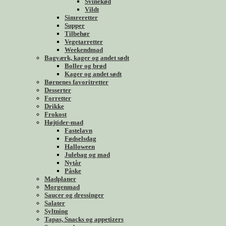
Svinekød
Vildt
Simreretter
Supper
Tilbehør
Vegetarretter
Weekendmad
Bagværk, kager og andet sødt
Boller og brød
Kager og andet sødt
Børnenes favoritretter
Desserter
Forretter
Drikke
Frokost
Højtider-mad
Fastelavn
Fødselsdag
Halloween
Julebag og mad
Nytår
Påske
Madplaner
Morgenmad
Saucer og dressinger
Salater
Syltning
Tapas, Snacks og appetizers