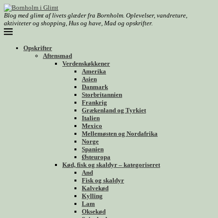
Blog med glimt af livets glæder fra Bornholm. Oplevelser, vandreture,
aktiviteter og shopping, Hus og have, Mad og opskrifter.
Opskrifter
Aftensmad
Verdenskøkkener
Amerika
Asien
Danmark
Storbritannien
Frankrig
Grækenland og Tyrkiet
Italien
Mexico
Mellemøsten og Nordafrika
Norge
Spanien
Østeuropa
Kød, fisk og skaldyr – kategoriseret
And
Fisk og skaldyr
Kalvekød
Kylling
Lam
Oksekød