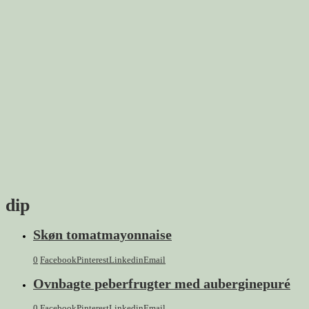
dip
Skøn tomatmayonnaise
0
Facebook
Pinterest
Linkedin
Email
Ovnbagte peberfrugter med auberginepuré
0
Facebook
Pinterest
Linkedin
Email