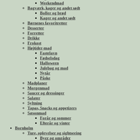
Weekendmad
Bagværk, kager og andet sødt
Boller og brød
Kager og andet sødt
Børnenes favoritretter
Desserter
Forretter
Drikke
Frokost
Højtider-mad
Fastelavn
Fødselsdag
Halloween
Julebag og mad
Nytår
Påske
Madplaner
Morgenmad
Saucer og dressinger
Salater
Syltning
Tapas, Snacks og appetizers
Sæsonmad
Forår og sommer
Efterår og vinter
Bornholm
Ture, oplevelser og sightseeing
Byer og områder