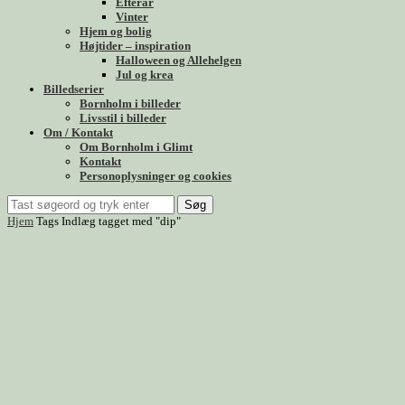
Efterår
Vinter
Hjem og bolig
Højtider – inspiration
Halloween og Allehelgen
Jul og krea
Billedserier
Bornholm i billeder
Livsstil i billeder
Om / Kontakt
Om Bornholm i Glimt
Kontakt
Personoplysninger og cookies
Søg
Hjem
Tags
Indlæg tagget med "dip"