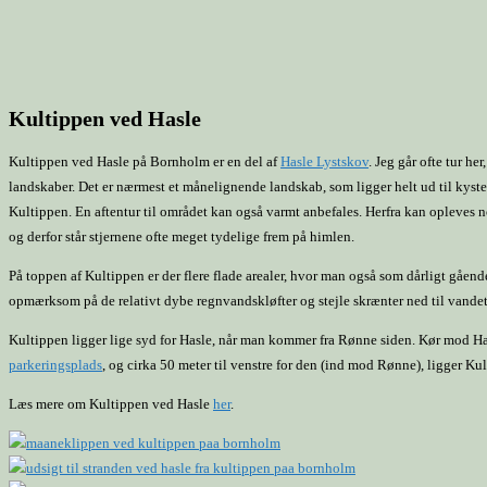
Kultippen ved Hasle
Kultippen ved Hasle på Bornholm er en del af
Hasle Lystskov
. Jeg går ofte tur h
landskaber. Det er nærmest et månelignende landskab, som ligger helt ud til kyste
Kultippen. En aftentur til området kan også varmt anbefales. Herfra kan opleves no
og derfor står stjernene ofte meget tydelige frem på himlen.
På toppen af Kultippen er der flere flade arealer, hvor man også som dårligt gåen
opmærksom på de relativt dybe regnvandskløfter og stejle skrænter ned til vandet
Kultippen ligger lige syd for Hasle, når man kommer fra Rønne siden. Kør mod Ha
parkeringsplads
, og cirka 50 meter til venstre for den (ind mod Rønne), ligger Ku
Læs mere om Kultippen ved Hasle
her
.