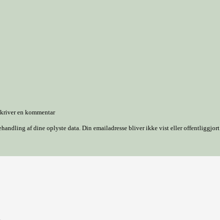
 skriver en kommentar
dling af dine oplyste data. Din emailadresse bliver ikke vist eller offentliggjort