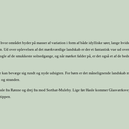
er, hvor området byder på masser af variation i form af både idylliske søer, lange hv
n. Ud over oplevelsen af det mærkværdige landskab er der et fantastisk vue ud over
gle af de smukkeste solnedgange, og når mørket falder på, er det også et af de bedst
de kan bevæge sig rundt og nyde udsigten. For børn er det månelignende landskab meg
 og stranden.
sle fra Rønne og drej fra mod Sorthat-Muleby. Lige før Hasle kommer Glasværksvej 
ltippen.