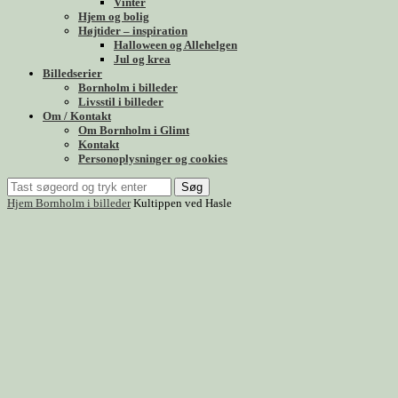
Vinter
Hjem og bolig
Højtider – inspiration
Halloween og Allehelgen
Jul og krea
Billedserier
Bornholm i billeder
Livsstil i billeder
Om / Kontakt
Om Bornholm i Glimt
Kontakt
Personoplysninger og cookies
Søg
Hjem
Bornholm i billeder
Kultippen ved Hasle