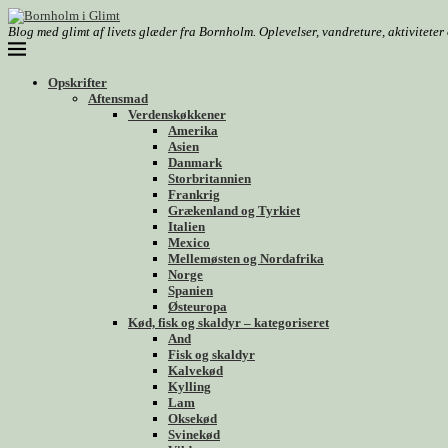
Blog med glimt af livets glæder fra Bornholm. Oplevelser, vandreture, aktivitete
Opskrifter
Aftensmad
Verdenskøkkener
Amerika
Asien
Danmark
Storbritannien
Frankrig
Grækenland og Tyrkiet
Italien
Mexico
Mellemøsten og Nordafrika
Norge
Spanien
Østeuropa
Kød, fisk og skaldyr – kategoriseret
And
Fisk og skaldyr
Kalvekød
Kylling
Lam
Oksekød
Svinekød