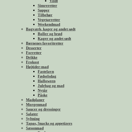
Vildt
Simreretter
Supper
Tilbehør
Vegetarretter
Weekendmad
Bagværk, kager og andet sødt
Boller og brød
Kager og andet sødt
Børnenes favoritretter
Desserter
Forretter
Drikke
Frokost
Højtider-mad
Fastelavn
Fødselsdag
Halloween
Julebag og mad
Nytår
Påske
Madplaner
Morgenmad
Saucer og dressinger
Salater
Syltning
Tapas, Snacks og appetizers
Sæsonmad