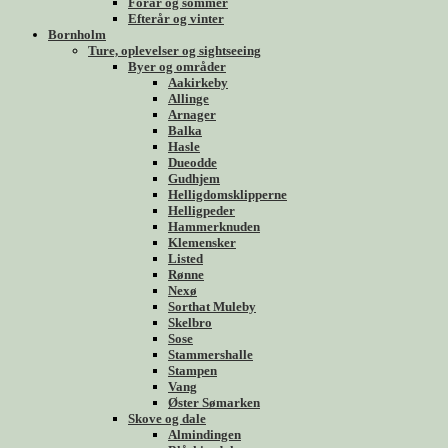
Forår og sommer
Efterår og vinter
Bornholm
Ture, oplevelser og sightseeing
Byer og områder
Aakirkeby
Allinge
Arnager
Balka
Hasle
Dueodde
Gudhjem
Helligdomsklipperne
Helligpeder
Hammerknuden
Klemensker
Listed
Rønne
Nexø
Sorthat Muleby
Skelbro
Sose
Stammershalle
Stampen
Vang
Øster Sømarken
Skove og dale
Almindingen