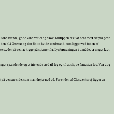
ide sandstrande, gode vandrestier og skov. Kultippen er et af øens mest særprægede
 den blå Østersø og den flotte hvide sandstrand, som ligger ved foden af
e steder på øen at kigge på stjerner fra. Lysforureningen i området er meget lavt,
et spændende og et fristende sted til leg og til at slippe fantasien løs. Vær dog
på venstre side, som man drejer ned ad. For enden af Glasværksvej ligger en