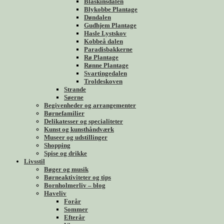
Blåskinsdalen
Blykobbe Plantage
Døndalen
Gudhjem Plantage
Hasle Lystskov
Kobbeå dalen
Paradisbakkerne
Rø Plantage
Rønne Plantage
Svartingedalen
Troldeskoven
Strande
Søerne
Begivenheder og arrangementer
Børnefamilier
Delikatesser og specialiteter
Kunst og kunsthåndværk
Museer og udstillinger
Shopping
Spise og drikke
Livsstil
Bøger og musik
Børneaktiviteter og tips
Bornholmerliv – blog
Haveliv
Forår
Sommer
Efterår