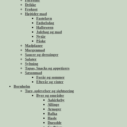
Forretter
Drikke
Frokost
Højtider-mad
Fastelavn
Fødselsdag
Halloween
Julebag og mad
Nytår
Påske
Madplaner
Morgenmad
Saucer og dressinger
Salater
Syltning
Tapas, Snacks og appetizers
Sæsonmad
Forår og sommer
Efterår og vinter
Bornholm
Ture, oplevelser og sightseeing
Byer og områder
Aakirkeby
Allinge
Arnager
Balka
Hasle
Dueodde