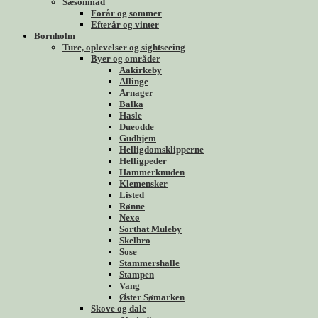
Sæsonmad
Forår og sommer
Efterår og vinter
Bornholm
Ture, oplevelser og sightseeing
Byer og områder
Aakirkeby
Allinge
Arnager
Balka
Hasle
Dueodde
Gudhjem
Helligdomsklipperne
Helligpeder
Hammerknuden
Klemensker
Listed
Rønne
Nexø
Sorthat Muleby
Skelbro
Sose
Stammershalle
Stampen
Vang
Øster Sømarken
Skove og dale