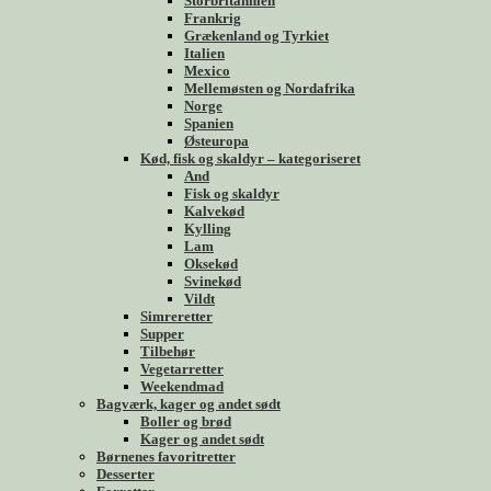
Storbritannien
Frankrig
Grækenland og Tyrkiet
Italien
Mexico
Mellemøsten og Nordafrika
Norge
Spanien
Østeuropa
Kød, fisk og skaldyr – kategoriseret
And
Fisk og skaldyr
Kalvekød
Kylling
Lam
Oksekød
Svinekød
Vildt
Simreretter
Supper
Tilbehør
Vegetarretter
Weekendmad
Bagværk, kager og andet sødt
Boller og brød
Kager og andet sødt
Børnenes favoritretter
Desserter