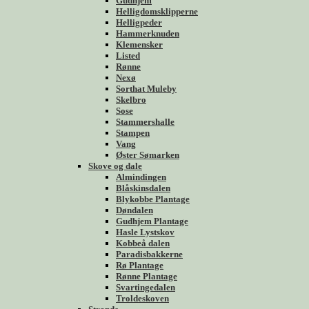
Gudhjem
Helligdomsklipperne
Helligpeder
Hammerknuden
Klemensker
Listed
Rønne
Nexø
Sorthat Muleby
Skelbro
Sose
Stammershalle
Stampen
Vang
Øster Sømarken
Skove og dale
Almindingen
Blåskinsdalen
Blykobbe Plantage
Døndalen
Gudhjem Plantage
Hasle Lystskov
Kobbeå dalen
Paradisbakkerne
Rø Plantage
Rønne Plantage
Svartingedalen
Troldeskoven