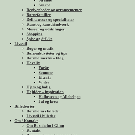
Strande
Søerne
Begivenheder og arrangementer
Børnefamilier
Delikatesser og specialiteter
Kunst og kunsthåndværk
Museer og udstillinger
Shopping
Spise og drikke
Livsstil
Bøger og musik
Børneaktiviteter og tips
Bornholmerliv – blog
Haveliv
Forår
Sommer
Efterår
Vinter
Hjem og bolig
Højtider – inspiration
Halloween og Allehelgen
Jul og krea
Billedserier
Bornholm i billeder
Livsstil i billeder
Om / Kontakt
Om Bornholm i Glimt
Kontakt