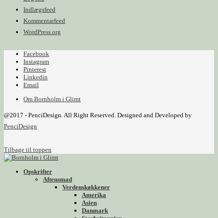
Indlægsfeed
Kommentarfeed
WordPress.org
Facebook
Instagram
Pinterest
Linkedin
Email
Om Bornholm i Glimt
@2017 - PenciDesign. All Right Reserved. Designed and Developed by
PenciDesign
Tilbage til toppen
Opskrifter
Aftensmad
Verdenskøkkener
Amerika
Asien
Danmark