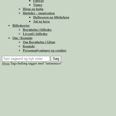
Efterår
Vinter
Hjem og bolig
Højtider – inspiration
Halloween og Allehelgen
Jul og krea
Billedserier
Bornholm i billeder
Livsstil i billeder
Om / Kontakt
Om Bornholm i Glimt
Kontakt
Personoplysninger og cookies
Søg
Hjem
Tags
Indlæg tagget med "tartarsauce"