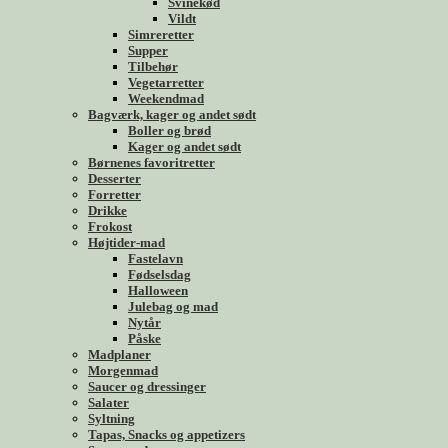
Svinekød
Vildt
Simreretter
Supper
Tilbehør
Vegetarretter
Weekendmad
Bagværk, kager og andet sødt
Boller og brød
Kager og andet sødt
Børnenes favoritretter
Desserter
Forretter
Drikke
Frokost
Højtider-mad
Fastelavn
Fødselsdag
Halloween
Julebag og mad
Nytår
Påske
Madplaner
Morgenmad
Saucer og dressinger
Salater
Syltning
Tapas, Snacks og appetizers