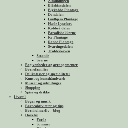
Almindingen
Blåskinsdalen
Blykobbe Plantage
Døndalen
Gudhjem Plantage
Hasle Lystskov
Kobbeå dalen
Paradisbakkerne
Rø Plantage
Rønne Plantage
Svartingedalen
Troldeskoven
Strande
Søerne
Begivenheder og arrangementer
Børnefamilier
Delikatesser og specialiteter
Kunst og kunsthåndværk
Museer og udstillinger
Shopping
Spise og drikke
Livsstil
Bøger og musik
Børneaktiviteter og tips
Bornholmerliv – blog
Haveliv
Forår
Sommer