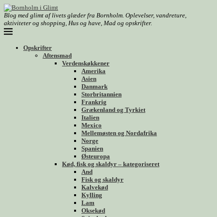
Blog med glimt af livets glæder fra Bornholm. Oplevelser, vandreture,
aktiviteter og shopping, Hus og have, Mad og opskrifter.
Opskrifter
Aftensmad
Verdenskøkkener
Amerika
Asien
Danmark
Storbritannien
Frankrig
Grækenland og Tyrkiet
Italien
Mexico
Mellemøsten og Nordafrika
Norge
Spanien
Østeuropa
Kød, fisk og skaldyr – kategoriseret
And
Fisk og skaldyr
Kalvekød
Kylling
Lam
Oksekød