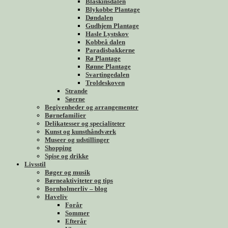
Blåskinsdalen
Blykobbe Plantage
Døndalen
Gudhjem Plantage
Hasle Lystskov
Kobbeå dalen
Paradisbakkerne
Rø Plantage
Rønne Plantage
Svartingedalen
Troldeskoven
Strande
Søerne
Begivenheder og arrangementer
Børnefamilier
Delikatesser og specialiteter
Kunst og kunsthåndværk
Museer og udstillinger
Shopping
Spise og drikke
Livsstil
Bøger og musik
Børneaktiviteter og tips
Bornholmerliv – blog
Haveliv
Forår
Sommer
Efterår