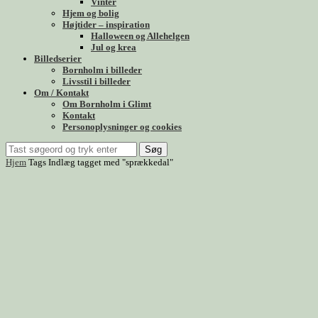
Vinter
Hjem og bolig
Højtider – inspiration
Halloween og Allehelgen
Jul og krea
Billedserier
Bornholm i billeder
Livsstil i billeder
Om / Kontakt
Om Bornholm i Glimt
Kontakt
Personoplysninger og cookies
Søg
Hjem
Tags
Indlæg tagget med "sprækkedal"