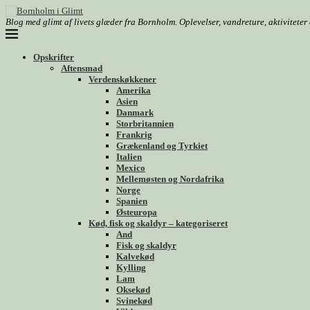
Blog med glimt af livets glæder fra Bornholm. Oplevelser, vandreture, aktivitete
Opskrifter
Aftensmad
Verdenskøkkener
Amerika
Asien
Danmark
Storbritannien
Frankrig
Grækenland og Tyrkiet
Italien
Mexico
Mellemøsten og Nordafrika
Norge
Spanien
Østeuropa
Kød, fisk og skaldyr – kategoriseret
And
Fisk og skaldyr
Kalvekød
Kylling
Lam
Oksekød
Svinekød