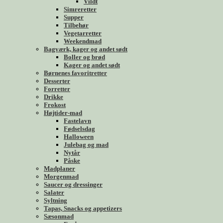
Vildt
Simreretter
Supper
Tilbehør
Vegetarretter
Weekendmad
Bagværk, kager og andet sødt
Boller og brød
Kager og andet sødt
Børnenes favoritretter
Desserter
Forretter
Drikke
Frokost
Højtider-mad
Fastelavn
Fødselsdag
Halloween
Julebag og mad
Nytår
Påske
Madplaner
Morgenmad
Saucer og dressinger
Salater
Syltning
Tapas, Snacks og appetizers
Sæsonmad