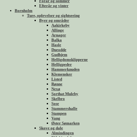
Forår og sommer
Efterår og vinter
Bornholm
Ture, oplevelser og sightseeing
Byer og områder
Aakirkeby
Allinge
Arnager
Balka
Hasle
Dueodde
Gudhjem
Helligdomsklipperne
Helligpeder
Hammerknuden
Klemensker
Listed
Rønne
Nexø
Sorthat Muleby
Skelbro
Sose
Stammershalle
Stampen
Vang
Øster Sømarken
Skove og dale
Almindingen