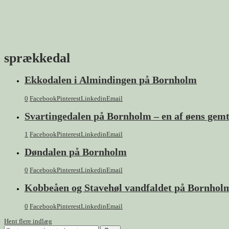
sprækkedal
Ekkodalen i Almindingen på Bornholm
0
Facebook
Pinterest
Linkedin
Email
Svartingedalen på Bornholm – en af øens gemt
1
Facebook
Pinterest
Linkedin
Email
Døndalen på Bornholm
0
Facebook
Pinterest
Linkedin
Email
Kobbeåen og Stavehøl vandfaldet på Bornhol
0
Facebook
Pinterest
Linkedin
Email
Hent flere indlæg