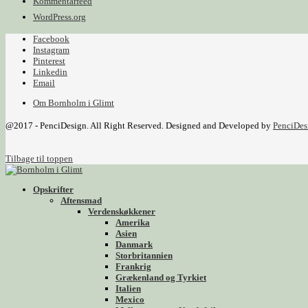
Kommentarfeed
WordPress.org
Facebook
Instagram
Pinterest
Linkedin
Email
Om Bornholm i Glimt
@2017 - PenciDesign. All Right Reserved. Designed and Developed by
PenciDes
Tilbage til toppen
Opskrifter
Aftensmad
Verdenskøkkener
Amerika
Asien
Danmark
Storbritannien
Frankrig
Grækenland og Tyrkiet
Italien
Mexico