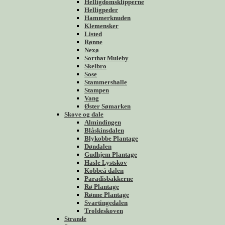
Helligdomsklipperne
Helligpeder
Hammerknuden
Klemensker
Listed
Rønne
Nexø
Sorthat Muleby
Skelbro
Sose
Stammershalle
Stampen
Vang
Øster Sømarken
Skove og dale
Almindingen
Blåskinsdalen
Blykobbe Plantage
Døndalen
Gudhjem Plantage
Hasle Lystskov
Kobbeå dalen
Paradisbakkerne
Rø Plantage
Rønne Plantage
Svartingedalen
Troldeskoven
Strande