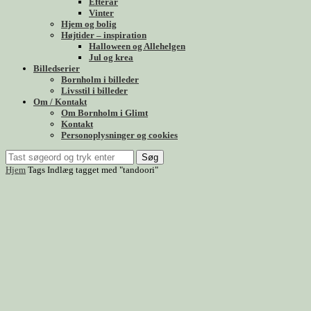
Efterår
Vinter
Hjem og bolig
Højtider – inspiration
Halloween og Allehelgen
Jul og krea
Billedserier
Bornholm i billeder
Livsstil i billeder
Om / Kontakt
Om Bornholm i Glimt
Kontakt
Personoplysninger og cookies
Søg
Hjem
Tags
Indlæg tagget med "tandoori"