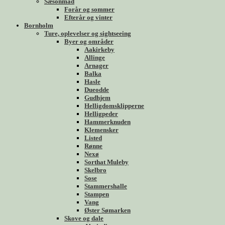
Sæsonmad
Forår og sommer
Efterår og vinter
Bornholm
Ture, oplevelser og sightseeing
Byer og områder
Aakirkeby
Allinge
Arnager
Balka
Hasle
Dueodde
Gudhjem
Helligdomsklipperne
Helligpeder
Hammerknuden
Klemensker
Listed
Rønne
Nexø
Sorthat Muleby
Skelbro
Sose
Stammershalle
Stampen
Vang
Øster Sømarken
Skove og dale