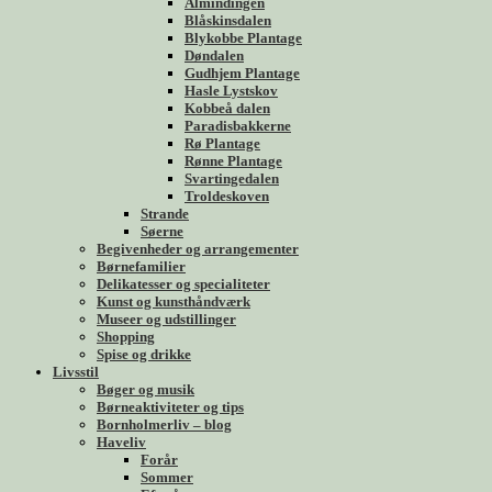
Almindingen
Blåskinsdalen
Blykobbe Plantage
Døndalen
Gudhjem Plantage
Hasle Lystskov
Kobbeå dalen
Paradisbakkerne
Rø Plantage
Rønne Plantage
Svartingedalen
Troldeskoven
Strande
Søerne
Begivenheder og arrangementer
Børnefamilier
Delikatesser og specialiteter
Kunst og kunsthåndværk
Museer og udstillinger
Shopping
Spise og drikke
Livsstil
Bøger og musik
Børneaktiviteter og tips
Bornholmerliv – blog
Haveliv
Forår
Sommer