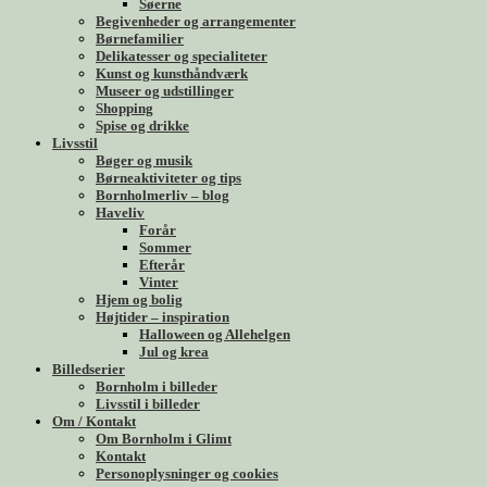
Søerne
Begivenheder og arrangementer
Børnefamilier
Delikatesser og specialiteter
Kunst og kunsthåndværk
Museer og udstillinger
Shopping
Spise og drikke
Livsstil
Bøger og musik
Børneaktiviteter og tips
Bornholmerliv – blog
Haveliv
Forår
Sommer
Efterår
Vinter
Hjem og bolig
Højtider – inspiration
Halloween og Allehelgen
Jul og krea
Billedserier
Bornholm i billeder
Livsstil i billeder
Om / Kontakt
Om Bornholm i Glimt
Kontakt
Personoplysninger og cookies