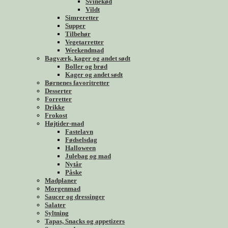
Svinekød
Vildt
Simreretter
Supper
Tilbehør
Vegetarretter
Weekendmad
Bagværk, kager og andet sødt
Boller og brød
Kager og andet sødt
Børnenes favoritretter
Desserter
Forretter
Drikke
Frokost
Højtider-mad
Fastelavn
Fødselsdag
Halloween
Julebag og mad
Nytår
Påske
Madplaner
Morgenmad
Saucer og dressinger
Salater
Syltning
Tapas, Snacks og appetizers