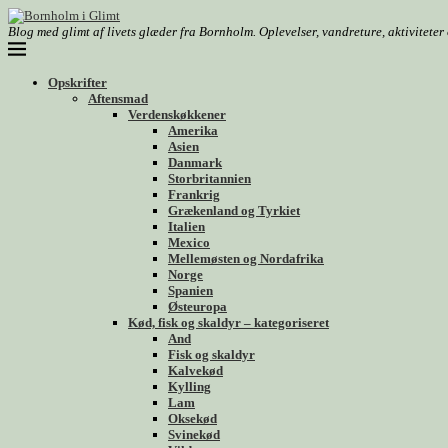
Blog med glimt af livets glæder fra Bornholm. Oplevelser, vandreture, aktivitete
Opskrifter
Aftensmad
Verdenskøkkener
Amerika
Asien
Danmark
Storbritannien
Frankrig
Grækenland og Tyrkiet
Italien
Mexico
Mellemøsten og Nordafrika
Norge
Spanien
Østeuropa
Kød, fisk og skaldyr – kategoriseret
And
Fisk og skaldyr
Kalvekød
Kylling
Lam
Oksekød
Svinekød