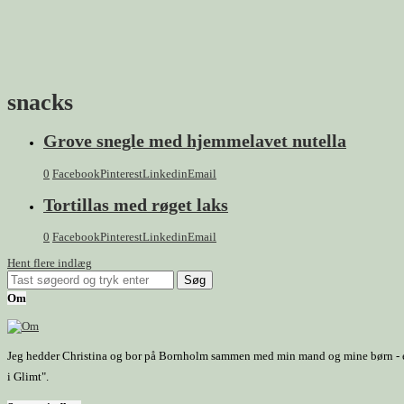
snacks
Grove snegle med hjemmelavet nutella
0
Facebook
Pinterest
Linkedin
Email
Tortillas med røget laks
0
Facebook
Pinterest
Linkedin
Email
Hent flere indlæg
Om
Jeg hedder Christina og bor på Bornholm sammen med min mand og mine børn - et h
i Glimt".