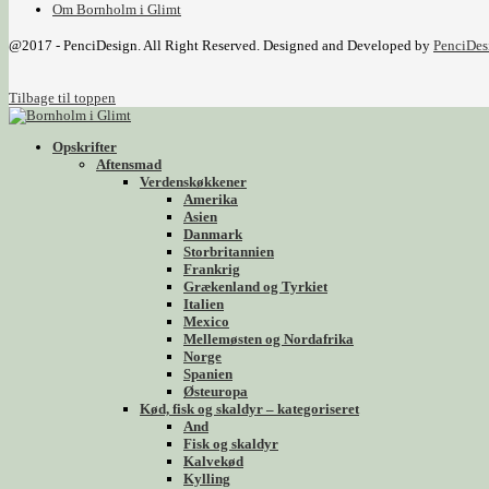
Om Bornholm i Glimt
@2017 - PenciDesign. All Right Reserved. Designed and Developed by
PenciDes
Tilbage til toppen
Opskrifter
Aftensmad
Verdenskøkkener
Amerika
Asien
Danmark
Storbritannien
Frankrig
Grækenland og Tyrkiet
Italien
Mexico
Mellemøsten og Nordafrika
Norge
Spanien
Østeuropa
Kød, fisk og skaldyr – kategoriseret
And
Fisk og skaldyr
Kalvekød
Kylling