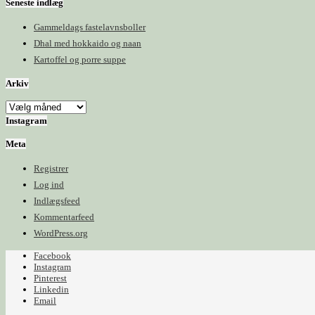
Seneste indlæg
Gammeldags fastelavnsboller
Dhal med hokkaido og naan
Kartoffel og porre suppe
Arkiv
Arkiv
Instagram
Meta
Registrer
Log ind
Indlægsfeed
Kommentarfeed
WordPress.org
Facebook
Instagram
Pinterest
Linkedin
Email