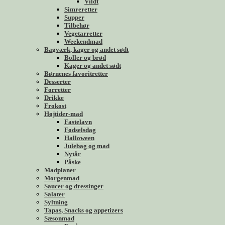
Vildt
Simreretter
Supper
Tilbehør
Vegetarretter
Weekendmad
Bagværk, kager og andet sødt
Boller og brød
Kager og andet sødt
Børnenes favoritretter
Desserter
Forretter
Drikke
Frokost
Højtider-mad
Fastelavn
Fødselsdag
Halloween
Julebag og mad
Nytår
Påske
Madplaner
Morgenmad
Saucer og dressinger
Salater
Syltning
Tapas, Snacks og appetizers
Sæsonmad