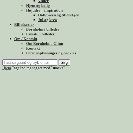
Vinter
Hjem og bolig
Højtider – inspiration
Halloween og Allehelgen
Jul og krea
Billedserier
Bornholm i billeder
Livsstil i billeder
Om / Kontakt
Om Bornholm i Glimt
Kontakt
Personoplysninger og cookies
Søg
Hjem
Tags
Indlæg tagget med "snacks"