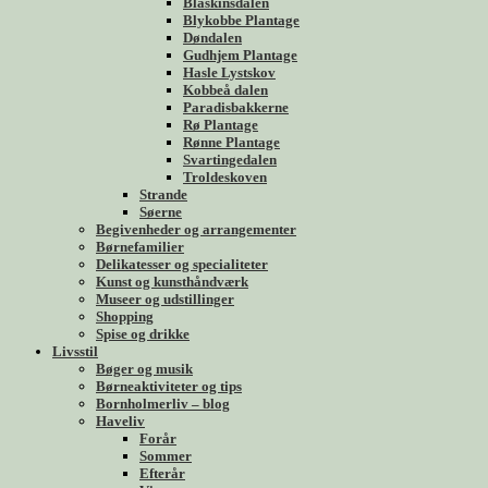
Blåskinsdalen
Blykobbe Plantage
Døndalen
Gudhjem Plantage
Hasle Lystskov
Kobbeå dalen
Paradisbakkerne
Rø Plantage
Rønne Plantage
Svartingedalen
Troldeskoven
Strande
Søerne
Begivenheder og arrangementer
Børnefamilier
Delikatesser og specialiteter
Kunst og kunsthåndværk
Museer og udstillinger
Shopping
Spise og drikke
Livsstil
Bøger og musik
Børneaktiviteter og tips
Bornholmerliv – blog
Haveliv
Forår
Sommer
Efterår