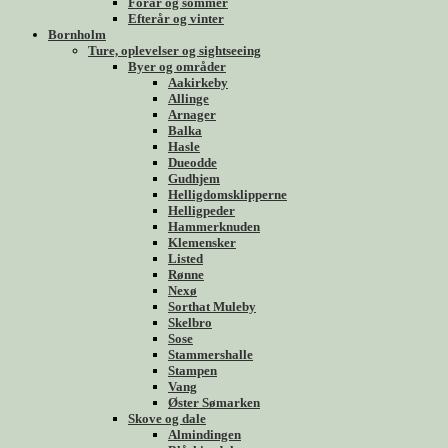
Forår og sommer
Efterår og vinter
Bornholm
Ture, oplevelser og sightseeing
Byer og områder
Aakirkeby
Allinge
Arnager
Balka
Hasle
Dueodde
Gudhjem
Helligdomsklipperne
Helligpeder
Hammerknuden
Klemensker
Listed
Rønne
Nexø
Sorthat Muleby
Skelbro
Sose
Stammershalle
Stampen
Vang
Øster Sømarken
Skove og dale
Almindingen