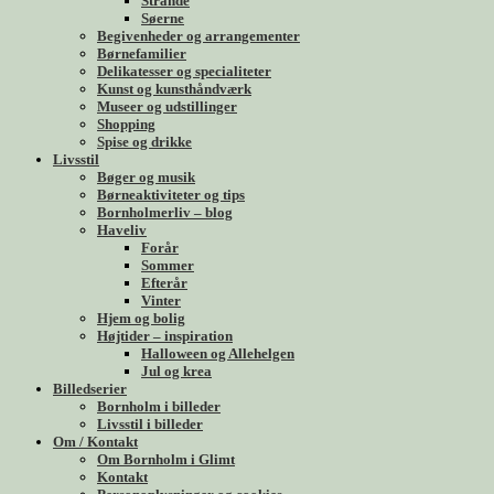
Strande
Søerne
Begivenheder og arrangementer
Børnefamilier
Delikatesser og specialiteter
Kunst og kunsthåndværk
Museer og udstillinger
Shopping
Spise og drikke
Livsstil
Bøger og musik
Børneaktiviteter og tips
Bornholmerliv – blog
Haveliv
Forår
Sommer
Efterår
Vinter
Hjem og bolig
Højtider – inspiration
Halloween og Allehelgen
Jul og krea
Billedserier
Bornholm i billeder
Livsstil i billeder
Om / Kontakt
Om Bornholm i Glimt
Kontakt