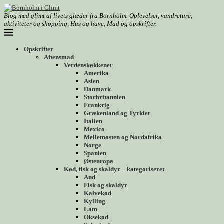
Blog med glimt af livets glæder fra Bornholm. Oplevelser, vandreture,
aktiviteter og shopping, Hus og have, Mad og opskrifter.
Opskrifter
Aftensmad
Verdenskøkkener
Amerika
Asien
Danmark
Storbritannien
Frankrig
Grækenland og Tyrkiet
Italien
Mexico
Mellemøsten og Nordafrika
Norge
Spanien
Østeuropa
Kød, fisk og skaldyr – kategoriseret
And
Fisk og skaldyr
Kalvekød
Kylling
Lam
Oksekød