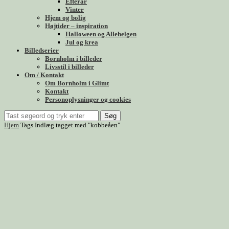
Efterår
Vinter
Hjem og bolig
Højtider – inspiration
Halloween og Allehelgen
Jul og krea
Billedserier
Bornholm i billeder
Livsstil i billeder
Om / Kontakt
Om Bornholm i Glimt
Kontakt
Personoplysninger og cookies
Søg
Hjem
Tags
Indlæg tagget med "kobbeåen"