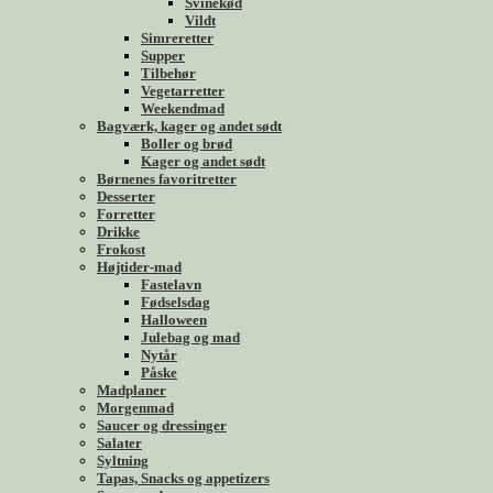
Svinekød
Vildt
Simreretter
Supper
Tilbehør
Vegetarretter
Weekendmad
Bagværk, kager og andet sødt
Boller og brød
Kager og andet sødt
Børnenes favoritretter
Desserter
Forretter
Drikke
Frokost
Højtider-mad
Fastelavn
Fødselsdag
Halloween
Julebag og mad
Nytår
Påske
Madplaner
Morgenmad
Saucer og dressinger
Salater
Syltning
Tapas, Snacks og appetizers