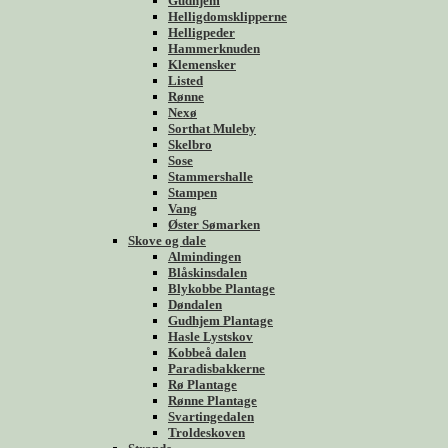
Gudhjem
Helligdomsklipperne
Helligpeder
Hammerknuden
Klemensker
Listed
Rønne
Nexø
Sorthat Muleby
Skelbro
Sose
Stammershalle
Stampen
Vang
Øster Sømarken
Skove og dale
Almindingen
Blåskinsdalen
Blykobbe Plantage
Døndalen
Gudhjem Plantage
Hasle Lystskov
Kobbeå dalen
Paradisbakkerne
Rø Plantage
Rønne Plantage
Svartingedalen
Troldeskoven