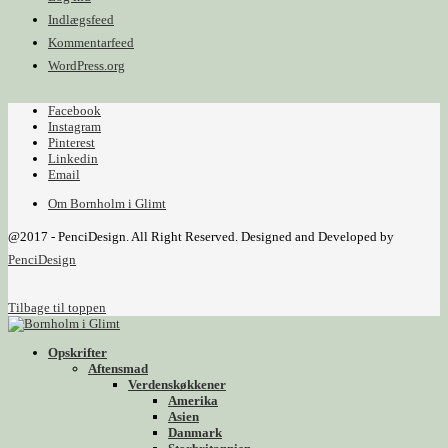
Indlægsfeed
Kommentarfeed
WordPress.org
Facebook
Instagram
Pinterest
Linkedin
Email
Om Bornholm i Glimt
@2017 - PenciDesign. All Right Reserved. Designed and Developed by
PenciDesign
Tilbage til toppen
Opskrifter
Aftensmad
Verdenskøkkener
Amerika
Asien
Danmark