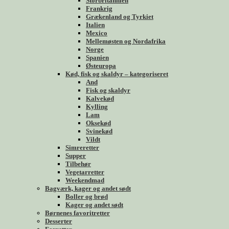
Storbritannien
Frankrig
Grækenland og Tyrkiet
Italien
Mexico
Mellemøsten og Nordafrika
Norge
Spanien
Østeuropa
Kød, fisk og skaldyr – kategoriseret
And
Fisk og skaldyr
Kalvekød
Kylling
Lam
Oksekød
Svinekød
Vildt
Simreretter
Supper
Tilbehør
Vegetarretter
Weekendmad
Bagværk, kager og andet sødt
Boller og brød
Kager og andet sødt
Børnenes favoritretter
Desserter