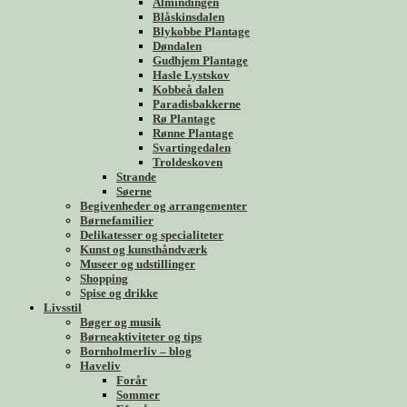
Almindingen
Blåskinsdalen
Blykobbe Plantage
Døndalen
Gudhjem Plantage
Hasle Lystskov
Kobbeå dalen
Paradisbakkerne
Rø Plantage
Rønne Plantage
Svartingedalen
Troldeskoven
Strande
Søerne
Begivenheder og arrangementer
Børnefamilier
Delikatesser og specialiteter
Kunst og kunsthåndværk
Museer og udstillinger
Shopping
Spise og drikke
Livsstil
Bøger og musik
Børneaktiviteter og tips
Bornholmerliv – blog
Haveliv
Forår
Sommer