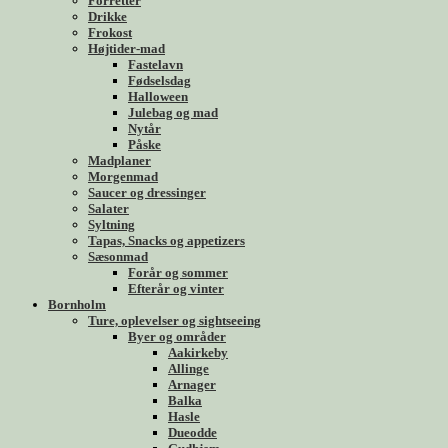
Forretter
Drikke
Frokost
Højtider-mad
Fastelavn
Fødselsdag
Halloween
Julebag og mad
Nytår
Påske
Madplaner
Morgenmad
Saucer og dressinger
Salater
Syltning
Tapas, Snacks og appetizers
Sæsonmad
Forår og sommer
Efterår og vinter
Bornholm
Ture, oplevelser og sightseeing
Byer og områder
Aakirkeby
Allinge
Arnager
Balka
Hasle
Dueodde