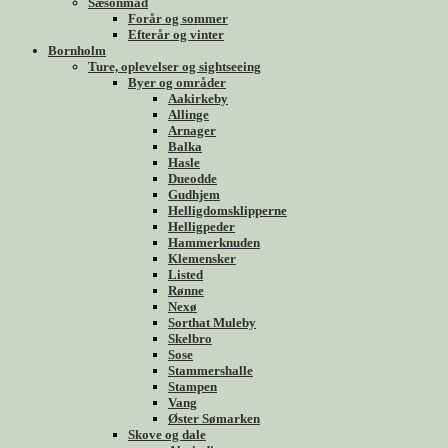
Sæsonmad
Forår og sommer
Efterår og vinter
Bornholm
Ture, oplevelser og sightseeing
Byer og områder
Aakirkeby
Allinge
Arnager
Balka
Hasle
Dueodde
Gudhjem
Helligdomsklipperne
Helligpeder
Hammerknuden
Klemensker
Listed
Rønne
Nexø
Sorthat Muleby
Skelbro
Sose
Stammershalle
Stampen
Vang
Øster Sømarken
Skove og dale