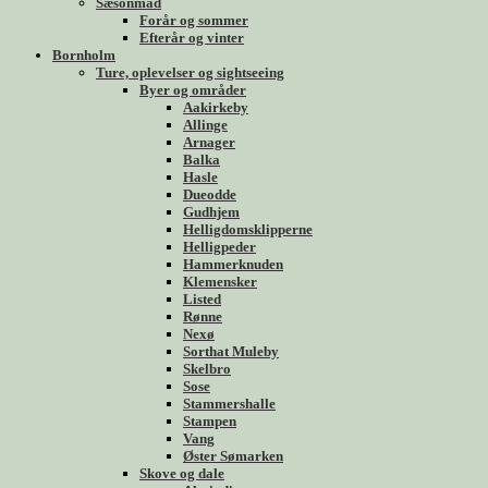
Sæsonmad
Forår og sommer
Efterår og vinter
Bornholm
Ture, oplevelser og sightseeing
Byer og områder
Aakirkeby
Allinge
Arnager
Balka
Hasle
Dueodde
Gudhjem
Helligdomsklipperne
Helligpeder
Hammerknuden
Klemensker
Listed
Rønne
Nexø
Sorthat Muleby
Skelbro
Sose
Stammershalle
Stampen
Vang
Øster Sømarken
Skove og dale