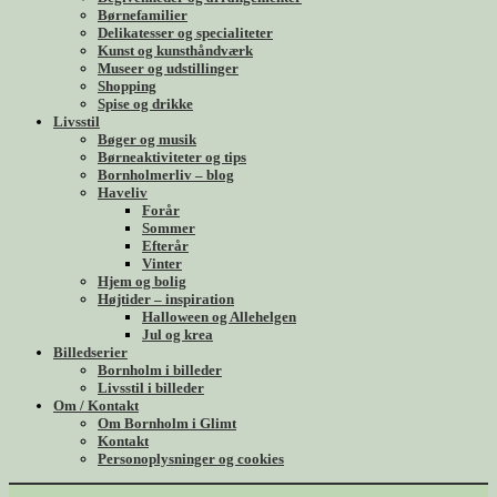
Børnefamilier
Delikatesser og specialiteter
Kunst og kunsthåndværk
Museer og udstillinger
Shopping
Spise og drikke
Livsstil
Bøger og musik
Børneaktiviteter og tips
Bornholmerliv – blog
Haveliv
Forår
Sommer
Efterår
Vinter
Hjem og bolig
Højtider – inspiration
Halloween og Allehelgen
Jul og krea
Billedserier
Bornholm i billeder
Livsstil i billeder
Om / Kontakt
Om Bornholm i Glimt
Kontakt
Personoplysninger og cookies