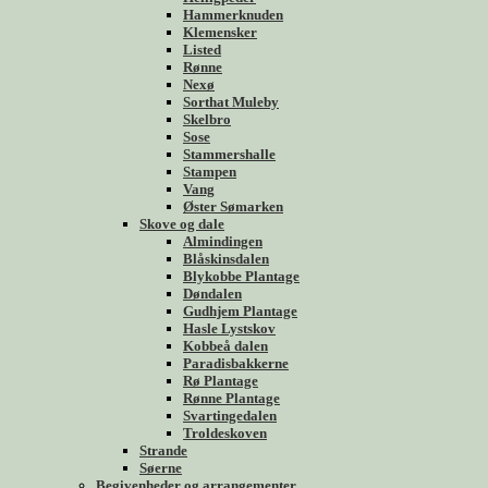
Hammerknuden
Klemensker
Listed
Rønne
Nexø
Sorthat Muleby
Skelbro
Sose
Stammershalle
Stampen
Vang
Øster Sømarken
Skove og dale
Almindingen
Blåskinsdalen
Blykobbe Plantage
Døndalen
Gudhjem Plantage
Hasle Lystskov
Kobbeå dalen
Paradisbakkerne
Rø Plantage
Rønne Plantage
Svartingedalen
Troldeskoven
Strande
Søerne
Begivenheder og arrangementer