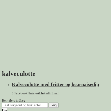
kalveculotte
Kalveculotte med fritter og bearnaisedip
0
Facebook
Pinterest
Linkedin
Email
Hent flere indlæg
Om