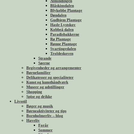
Almindingen
Blåskinsdalen
Blykobbe Plantage
Døndalen
Gudhjem Plantage
Hasle Lystskov
Kobbeå dalen
Paradisbakkerne
Rø Plantage
Rønne Plantage
Svartingedalen
Troldeskoven
Strande
Søerne
Begivenheder og arrangementer
Børnefamilier
Delikatesser og specialiteter
Kunst og kunsthåndværk
Museer og udstillinger
Shopping
Spise og drikke
Livsstil
Bøger og musik
Børneaktiviteter og tips
Bornholmerliv – blog
Haveliv
Forår
Sommer