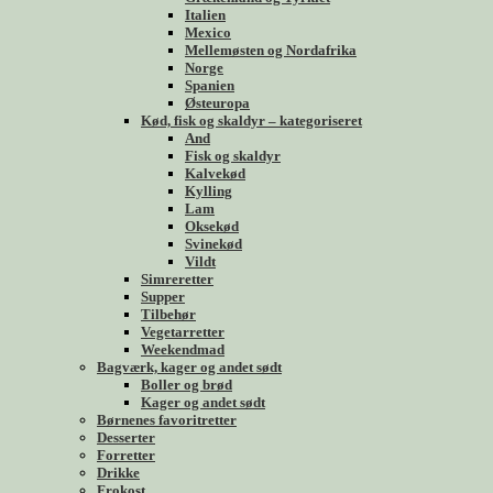
Italien
Mexico
Mellemøsten og Nordafrika
Norge
Spanien
Østeuropa
Kød, fisk og skaldyr – kategoriseret
And
Fisk og skaldyr
Kalvekød
Kylling
Lam
Oksekød
Svinekød
Vildt
Simreretter
Supper
Tilbehør
Vegetarretter
Weekendmad
Bagværk, kager og andet sødt
Boller og brød
Kager og andet sødt
Børnenes favoritretter
Desserter
Forretter
Drikke
Frokost