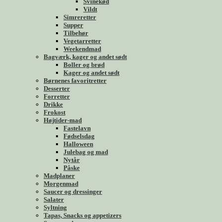
Svinekød
Vildt
Simreretter
Supper
Tilbehør
Vegetarretter
Weekendmad
Bagværk, kager og andet sødt
Boller og brød
Kager og andet sødt
Børnenes favoritretter
Desserter
Forretter
Drikke
Frokost
Højtider-mad
Fastelavn
Fødselsdag
Halloween
Julebag og mad
Nytår
Påske
Madplaner
Morgenmad
Saucer og dressinger
Salater
Syltning
Tapas, Snacks og appetizers