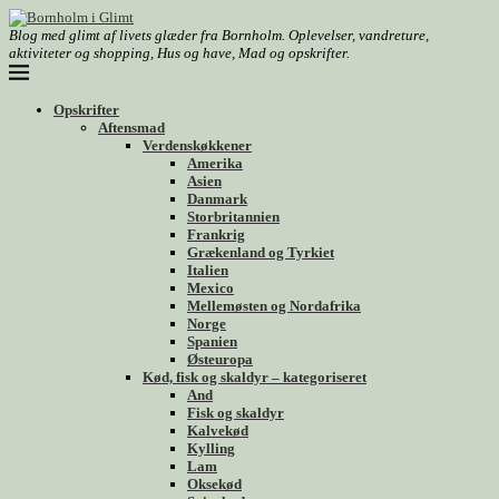
Blog med glimt af livets glæder fra Bornholm. Oplevelser, vandreture,
aktiviteter og shopping, Hus og have, Mad og opskrifter.
Opskrifter
Aftensmad
Verdenskøkkener
Amerika
Asien
Danmark
Storbritannien
Frankrig
Grækenland og Tyrkiet
Italien
Mexico
Mellemøsten og Nordafrika
Norge
Spanien
Østeuropa
Kød, fisk og skaldyr – kategoriseret
And
Fisk og skaldyr
Kalvekød
Kylling
Lam
Oksekød