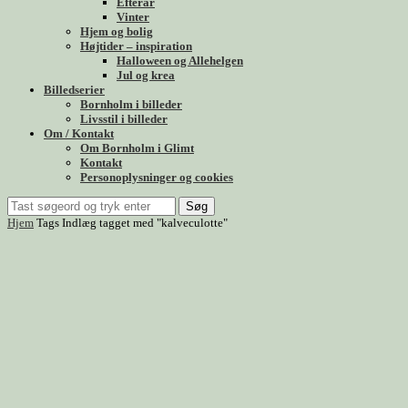
Efterår
Vinter
Hjem og bolig
Højtider – inspiration
Halloween og Allehelgen
Jul og krea
Billedserier
Bornholm i billeder
Livsstil i billeder
Om / Kontakt
Om Bornholm i Glimt
Kontakt
Personoplysninger og cookies
Søg
Hjem
Tags
Indlæg tagget med "kalveculotte"