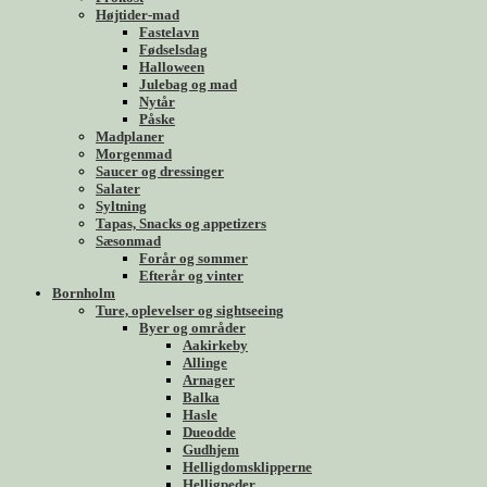
Højtider-mad
Fastelavn
Fødselsdag
Halloween
Julebag og mad
Nytår
Påske
Madplaner
Morgenmad
Saucer og dressinger
Salater
Syltning
Tapas, Snacks og appetizers
Sæsonmad
Forår og sommer
Efterår og vinter
Bornholm
Ture, oplevelser og sightseeing
Byer og områder
Aakirkeby
Allinge
Arnager
Balka
Hasle
Dueodde
Gudhjem
Helligdomsklipperne
Helligpeder