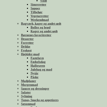
Vildt
Simreretter
Supper
Tilbehør
Vegetarretter
Weekendmad
Bagværk, kager og andet sødt
Boller og brød
Kager og andet sødt
Børnenes favoritretter
Desserter
Forretter
Drikke
Frokost
Højtider-mad
Fastelavn
Fødselsdag
Halloween
Julebag og mad
Nytår
Påske
Madplaner
Morgenmad
Saucer og dressinger
Salater
Syltning
Tapas, Snacks og appetizers
Sæsonmad