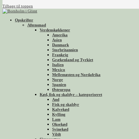
Tilbage til toppen
Opskrifter
Aftensmad
Verdenskøkkener
Amerika
Asien
Danmark
Storbritannien
Frankrig
Grækenland og Tyrkiet
Italien
Mexico
Mellemøsten og Nordafrika
Norge
Spanien
Østeuropa
Kød, fisk og skaldyr – kategoriseret
And
Fisk og skaldyr
Kalvekød
Kylling
Lam
Oksekød
Svinekød
Vildt