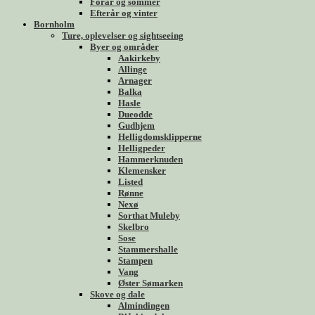
Forår og sommer
Efterår og vinter
Bornholm
Ture, oplevelser og sightseeing
Byer og områder
Aakirkeby
Allinge
Arnager
Balka
Hasle
Dueodde
Gudhjem
Helligdomsklipperne
Helligpeder
Hammerknuden
Klemensker
Listed
Rønne
Nexø
Sorthat Muleby
Skelbro
Sose
Stammershalle
Stampen
Vang
Øster Sømarken
Skove og dale
Almindingen