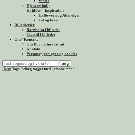
Vinter
Hjem og bolig
Højtider – inspiration
Halloween og Allehelgen
Jul og krea
Billedserier
Bornholm i billeder
Livsstil i billeder
Om / Kontakt
Om Bornholm i Glimt
Kontakt
Personoplysninger og cookies
Søg
Hjem
Tags
Indlæg tagget med "grønne ærter"