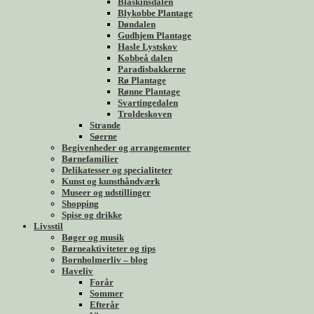
Blåskinsdalen
Blykobbe Plantage
Døndalen
Gudhjem Plantage
Hasle Lystskov
Kobbeå dalen
Paradisbakkerne
Rø Plantage
Rønne Plantage
Svartingedalen
Troldeskoven
Strande
Søerne
Begivenheder og arrangementer
Børnefamilier
Delikatesser og specialiteter
Kunst og kunsthåndværk
Museer og udstillinger
Shopping
Spise og drikke
Livsstil
Bøger og musik
Børneaktiviteter og tips
Bornholmerliv – blog
Haveliv
Forår
Sommer
Efterår