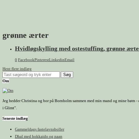
grønne ærter
Hvidløgskylling med ostestuffing, grønne ærte
0
Facebook
Pinterest
Linkedin
Email
Hent flere indlæg
Om
Jeg hedder Christina og bor på Bornholm sammen med min mand og mine børn - et h
i Glimt".
Seneste indlæg
Gammeldags fastelavnsboller
Dhal med hokkaido og naan