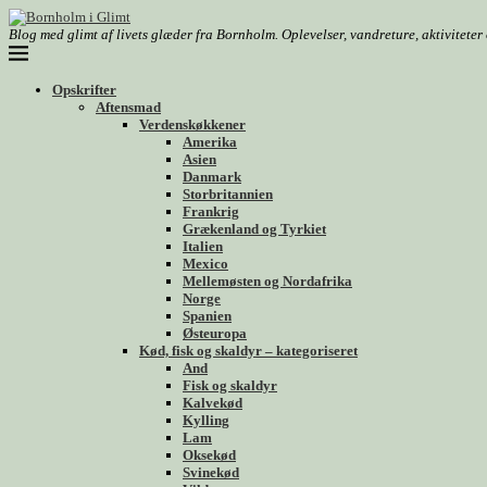
Blog med glimt af livets glæder fra Bornholm. Oplevelser, vandreture, aktivitete
Opskrifter
Aftensmad
Verdenskøkkener
Amerika
Asien
Danmark
Storbritannien
Frankrig
Grækenland og Tyrkiet
Italien
Mexico
Mellemøsten og Nordafrika
Norge
Spanien
Østeuropa
Kød, fisk og skaldyr – kategoriseret
And
Fisk og skaldyr
Kalvekød
Kylling
Lam
Oksekød
Svinekød