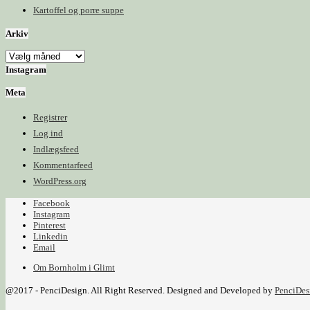
Kartoffel og porre suppe
Arkiv
Arkiv
Instagram
Meta
Registrer
Log ind
Indlægsfeed
Kommentarfeed
WordPress.org
Facebook
Instagram
Pinterest
Linkedin
Email
Om Bornholm i Glimt
@2017 - PenciDesign. All Right Reserved. Designed and Developed by
PenciDes