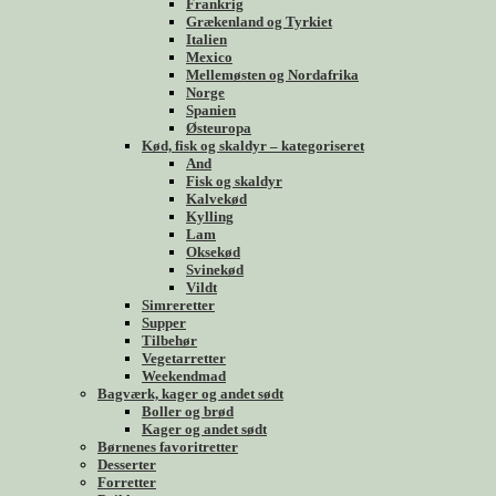
Frankrig
Grækenland og Tyrkiet
Italien
Mexico
Mellemøsten og Nordafrika
Norge
Spanien
Østeuropa
Kød, fisk og skaldyr – kategoriseret
And
Fisk og skaldyr
Kalvekød
Kylling
Lam
Oksekød
Svinekød
Vildt
Simreretter
Supper
Tilbehør
Vegetarretter
Weekendmad
Bagværk, kager og andet sødt
Boller og brød
Kager og andet sødt
Børnenes favoritretter
Desserter
Forretter