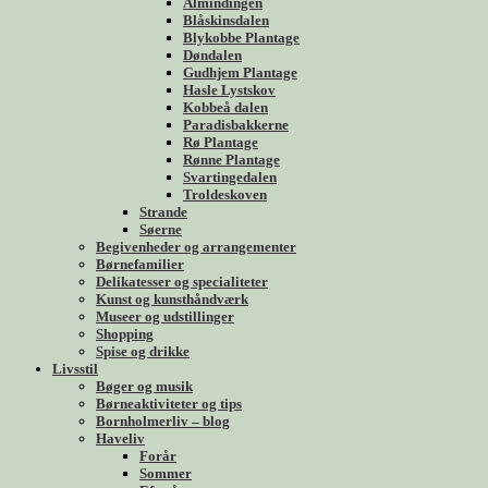
Almindingen
Blåskinsdalen
Blykobbe Plantage
Døndalen
Gudhjem Plantage
Hasle Lystskov
Kobbeå dalen
Paradisbakkerne
Rø Plantage
Rønne Plantage
Svartingedalen
Troldeskoven
Strande
Søerne
Begivenheder og arrangementer
Børnefamilier
Delikatesser og specialiteter
Kunst og kunsthåndværk
Museer og udstillinger
Shopping
Spise og drikke
Livsstil
Bøger og musik
Børneaktiviteter og tips
Bornholmerliv – blog
Haveliv
Forår
Sommer