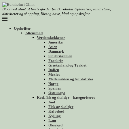
Blog med glimt af livets glæder fra Bornholm. Oplevelser, vandreture,
aktiviteter og shopping, Hus og have, Mad og opskrifter.
Opskrifter
Aftensmad
Verdenskøkkener
Amerika
Asien
Danmark
Storbritannien
Frankrig
Grækenland og Tyrkiet
Italien
Mexico
Mellemøsten og Nordafrika
Norge
Spanien
Østeuropa
Kød, fisk og skaldyr – kategoriseret
And
Fisk og skaldyr
Kalvekød
Kylling
Lam
Oksekød