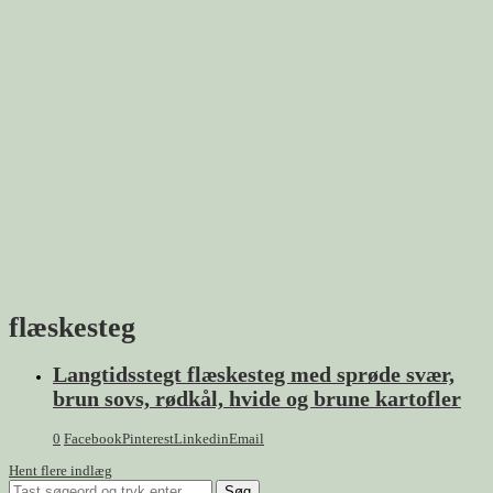
flæskesteg
Langtidsstegt flæskesteg med sprøde svær,
brun sovs, rødkål, hvide og brune kartofler
0
Facebook
Pinterest
Linkedin
Email
Hent flere indlæg