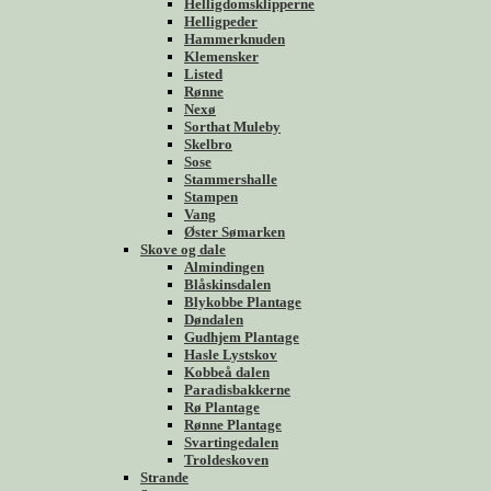
Helligdomsklipperne
Helligpeder
Hammerknuden
Klemensker
Listed
Rønne
Nexø
Sorthat Muleby
Skelbro
Sose
Stammershalle
Stampen
Vang
Øster Sømarken
Skove og dale
Almindingen
Blåskinsdalen
Blykobbe Plantage
Døndalen
Gudhjem Plantage
Hasle Lystskov
Kobbeå dalen
Paradisbakkerne
Rø Plantage
Rønne Plantage
Svartingedalen
Troldeskoven
Strande