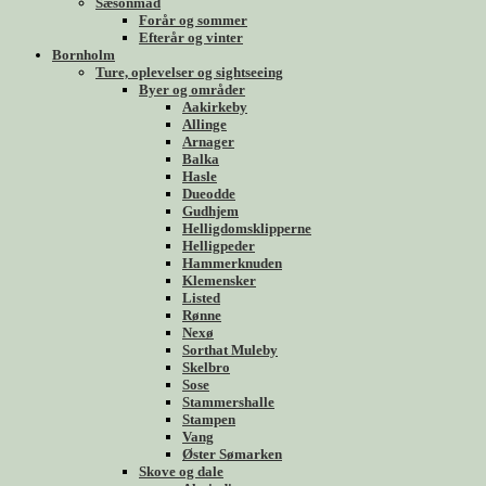
Sæsonmad
Forår og sommer
Efterår og vinter
Bornholm
Ture, oplevelser og sightseeing
Byer og områder
Aakirkeby
Allinge
Arnager
Balka
Hasle
Dueodde
Gudhjem
Helligdomsklipperne
Helligpeder
Hammerknuden
Klemensker
Listed
Rønne
Nexø
Sorthat Muleby
Skelbro
Sose
Stammershalle
Stampen
Vang
Øster Sømarken
Skove og dale