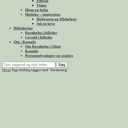
Efterår
Vinter
Hjem og bolig
Højtider – inspiration
Halloween og Allehelgen
Jul og krea
Billedserier
Bornholm i billeder
Livsstil i billeder
Om / Kontakt
Om Bornholm i Glimt
Kontakt
Personoplysninger og cookies
Søg
Hjem
Tags
Indlæg tagget med "flæskesteg"