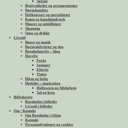
Søerne
Begivenheder og arrangementer
Børnefamilier
Delikatesser og specialiteter
Kunst og kunsthåndværk
Museer og udstillinger
Shopping
Spise og drikke
Livsstil
Bøger og musik
Børneaktiviteter og tips
Bornholmerliv – blog
Haveliv
Forår
Sommer
Efterår
Vinter
Hjem og bolig
Højtider – inspiration
Halloween og Allehelgen
Jul og krea
Billedserier
Bornholm i billeder
Livsstil i billeder
Om / Kontakt
Om Bornholm i Glimt
Kontakt
Personoplysninger og cookies