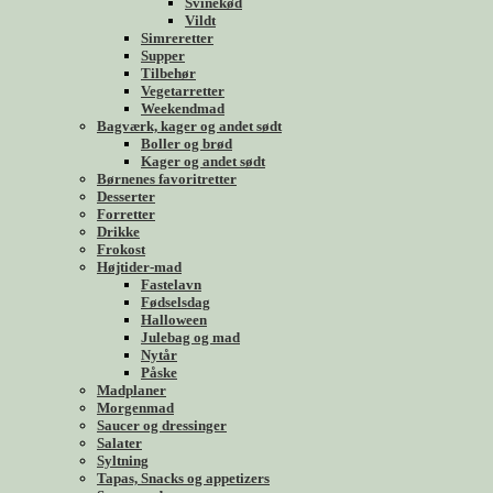
Svinekød
Vildt
Simreretter
Supper
Tilbehør
Vegetarretter
Weekendmad
Bagværk, kager og andet sødt
Boller og brød
Kager og andet sødt
Børnenes favoritretter
Desserter
Forretter
Drikke
Frokost
Højtider-mad
Fastelavn
Fødselsdag
Halloween
Julebag og mad
Nytår
Påske
Madplaner
Morgenmad
Saucer og dressinger
Salater
Syltning
Tapas, Snacks og appetizers