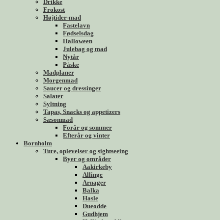
Drikke
Frokost
Højtider-mad
Fastelavn
Fødselsdag
Halloween
Julebag og mad
Nytår
Påske
Madplaner
Morgenmad
Saucer og dressinger
Salater
Syltning
Tapas, Snacks og appetizers
Sæsonmad
Forår og sommer
Efterår og vinter
Bornholm
Ture, oplevelser og sightseeing
Byer og områder
Aakirkeby
Allinge
Arnager
Balka
Hasle
Dueodde
Gudhjem