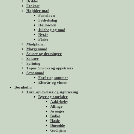
Drikke
Frokost
Højtider-mad
Fastelavn
Fødselsdag
Halloween
Julebag og mad
Nytår
Påske
Madplaner
Morgenmad
Saucer og dressinger
Salater
Syltning
Tapas, Snacks og appetizers
Sæsonmad
Forår og sommer
Efterår og vinter
Bornholm
Ture, oplevelser og sightseeing
Byer og områder
Aakirkeby
Allinge
Arnager
Balka
Hasle
Dueodde
Gudhjem