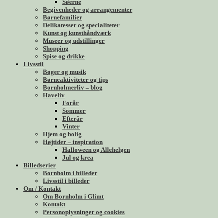
Søerne
Begivenheder og arrangementer
Børnefamilier
Delikatesser og specialiteter
Kunst og kunsthåndværk
Museer og udstillinger
Shopping
Spise og drikke
Livsstil
Bøger og musik
Børneaktiviteter og tips
Bornholmerliv – blog
Haveliv
Forår
Sommer
Efterår
Vinter
Hjem og bolig
Højtider – inspiration
Halloween og Allehelgen
Jul og krea
Billedserier
Bornholm i billeder
Livsstil i billeder
Om / Kontakt
Om Bornholm i Glimt
Kontakt
Personoplysninger og cookies