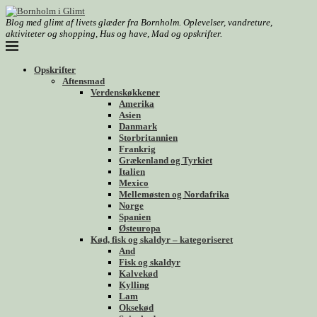
Blog med glimt af livets glæder fra Bornholm. Oplevelser, vandreture,
aktiviteter og shopping, Hus og have, Mad og opskrifter.
Opskrifter
Aftensmad
Verdenskøkkener
Amerika
Asien
Danmark
Storbritannien
Frankrig
Grækenland og Tyrkiet
Italien
Mexico
Mellemøsten og Nordafrika
Norge
Spanien
Østeuropa
Kød, fisk og skaldyr – kategoriseret
And
Fisk og skaldyr
Kalvekød
Kylling
Lam
Oksekød