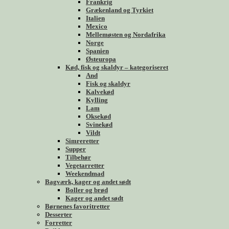
Frankrig
Grækenland og Tyrkiet
Italien
Mexico
Mellemøsten og Nordafrika
Norge
Spanien
Østeuropa
Kød, fisk og skaldyr – kategoriseret
And
Fisk og skaldyr
Kalvekød
Kylling
Lam
Oksekød
Svinekød
Vildt
Simreretter
Supper
Tilbehør
Vegetarretter
Weekendmad
Bagværk, kager og andet sødt
Boller og brød
Kager og andet sødt
Børnenes favoritretter
Desserter
Forretter