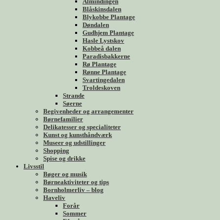
Almindingen
Blåskinsdalen
Blykobbe Plantage
Døndalen
Gudhjem Plantage
Hasle Lystskov
Kobbeå dalen
Paradisbakkerne
Rø Plantage
Rønne Plantage
Svartingedalen
Troldeskoven
Strande
Søerne
Begivenheder og arrangementer
Børnefamilier
Delikatesser og specialiteter
Kunst og kunsthåndværk
Museer og udstillinger
Shopping
Spise og drikke
Livsstil
Bøger og musik
Børneaktiviteter og tips
Bornholmerliv – blog
Haveliv
Forår
Sommer