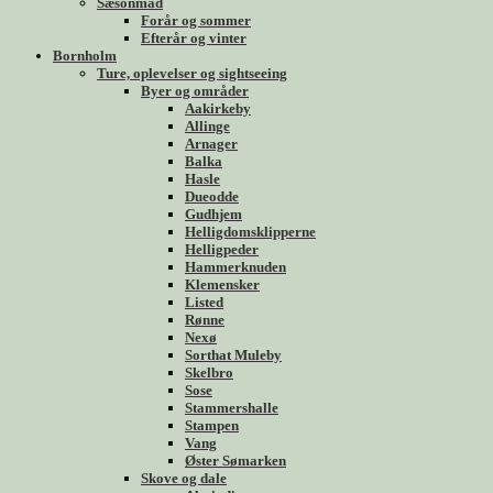
Sæsonmad
Forår og sommer
Efterår og vinter
Bornholm
Ture, oplevelser og sightseeing
Byer og områder
Aakirkeby
Allinge
Arnager
Balka
Hasle
Dueodde
Gudhjem
Helligdomsklipperne
Helligpeder
Hammerknuden
Klemensker
Listed
Rønne
Nexø
Sorthat Muleby
Skelbro
Sose
Stammershalle
Stampen
Vang
Øster Sømarken
Skove og dale