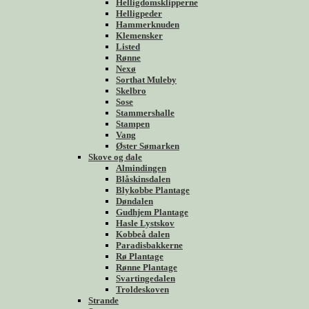
Helligdomsklipperne
Helligpeder
Hammerknuden
Klemensker
Listed
Rønne
Nexø
Sorthat Muleby
Skelbro
Sose
Stammershalle
Stampen
Vang
Øster Sømarken
Skove og dale
Almindingen
Blåskinsdalen
Blykobbe Plantage
Døndalen
Gudhjem Plantage
Hasle Lystskov
Kobbeå dalen
Paradisbakkerne
Rø Plantage
Rønne Plantage
Svartingedalen
Troldeskoven
Strande