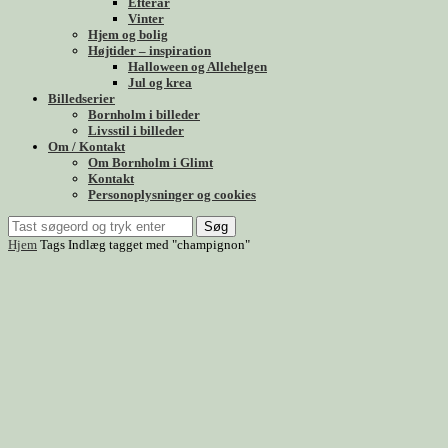
Efterår
Vinter
Hjem og bolig
Højtider – inspiration
Halloween og Allehelgen
Jul og krea
Billedserier
Bornholm i billeder
Livsstil i billeder
Om / Kontakt
Om Bornholm i Glimt
Kontakt
Personoplysninger og cookies
Søg
Hjem
Tags
Indlæg tagget med "champignon"