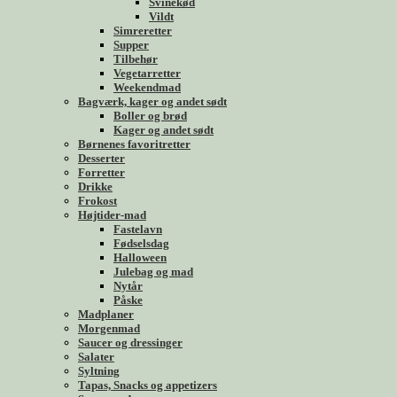
Svinekød
Vildt
Simreretter
Supper
Tilbehør
Vegetarretter
Weekendmad
Bagværk, kager og andet sødt
Boller og brød
Kager og andet sødt
Børnenes favoritretter
Desserter
Forretter
Drikke
Frokost
Højtider-mad
Fastelavn
Fødselsdag
Halloween
Julebag og mad
Nytår
Påske
Madplaner
Morgenmad
Saucer og dressinger
Salater
Syltning
Tapas, Snacks og appetizers