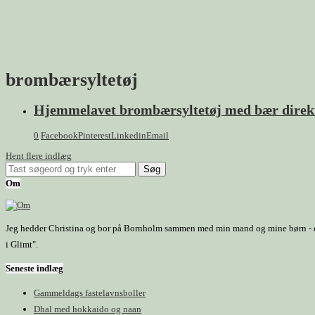
brombærsyltetøj
Hjemmelavet brombærsyltetøj med bær direkt
0
Facebook
Pinterest
Linkedin
Email
Hent flere indlæg
Om
Jeg hedder Christina og bor på Bornholm sammen med min mand og mine børn - et h
i Glimt".
Seneste indlæg
Gammeldags fastelavnsboller
Dhal med hokkaido og naan