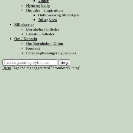
Vinter
Hjem og bolig
Højtider – inspiration
Halloween og Allehelgen
Jul og krea
Billedserier
Bornholm i billeder
Livsstil i billeder
Om / Kontakt
Om Bornholm i Glimt
Kontakt
Personoplysninger og cookies
Søg
Hjem
Tags
Indlæg tagget med "brombærsyltetøj"