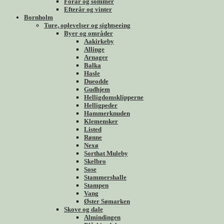
Forår og sommer
Efterår og vinter
Bornholm
Ture, oplevelser og sightseeing
Byer og områder
Aakirkeby
Allinge
Arnager
Balka
Hasle
Dueodde
Gudhjem
Helligdomsklipperne
Helligpeder
Hammerknuden
Klemensker
Listed
Rønne
Nexø
Sorthat Muleby
Skelbro
Sose
Stammershalle
Stampen
Vang
Øster Sømarken
Skove og dale
Almindingen