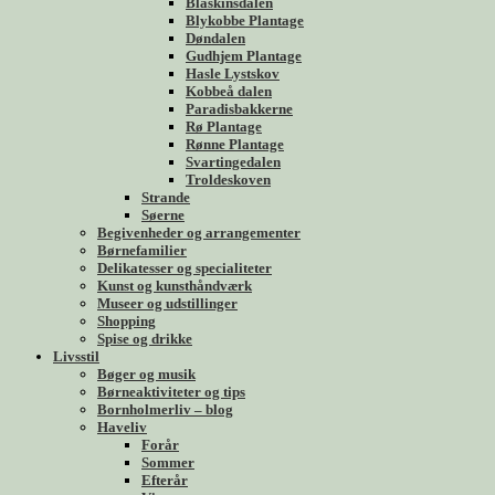
Blåskinsdalen
Blykobbe Plantage
Døndalen
Gudhjem Plantage
Hasle Lystskov
Kobbeå dalen
Paradisbakkerne
Rø Plantage
Rønne Plantage
Svartingedalen
Troldeskoven
Strande
Søerne
Begivenheder og arrangementer
Børnefamilier
Delikatesser og specialiteter
Kunst og kunsthåndværk
Museer og udstillinger
Shopping
Spise og drikke
Livsstil
Bøger og musik
Børneaktiviteter og tips
Bornholmerliv – blog
Haveliv
Forår
Sommer
Efterår