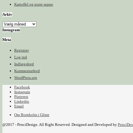
Kartoffel og porre suppe
Arkiv
Arkiv
Instagram
Meta
Registrer
Log ind
Indlægsfeed
Kommentarfeed
WordPress.org
Facebook
Instagram
Pinterest
Linkedin
Email
Om Bornholm i Glimt
@2017 - PenciDesign. All Right Reserved. Designed and Developed by
PenciDes