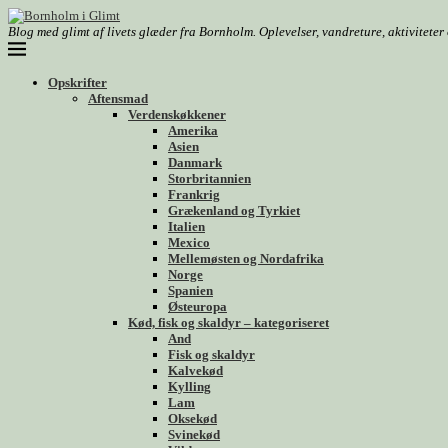
Blog med glimt af livets glæder fra Bornholm. Oplevelser, vandreture, aktivitete
Opskrifter
Aftensmad
Verdenskøkkener
Amerika
Asien
Danmark
Storbritannien
Frankrig
Grækenland og Tyrkiet
Italien
Mexico
Mellemøsten og Nordafrika
Norge
Spanien
Østeuropa
Kød, fisk og skaldyr – kategoriseret
And
Fisk og skaldyr
Kalvekød
Kylling
Lam
Oksekød
Svinekød