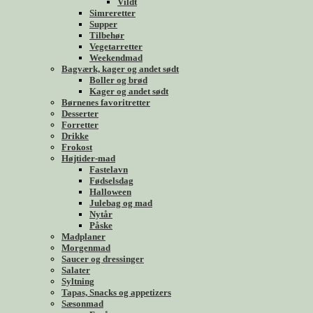
Vildt
Simreretter
Supper
Tilbehør
Vegetarretter
Weekendmad
Bagværk, kager og andet sødt
Boller og brød
Kager og andet sødt
Børnenes favoritretter
Desserter
Forretter
Drikke
Frokost
Højtider-mad
Fastelavn
Fødselsdag
Halloween
Julebag og mad
Nytår
Påske
Madplaner
Morgenmad
Saucer og dressinger
Salater
Syltning
Tapas, Snacks og appetizers
Sæsonmad