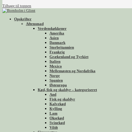
Tilbage til toppen
Opskrifter
Aftensmad
Verdenskøkkener
Amerika
Asien
Danmark
Storbritannien
Frankrig
Grækenland og Tyrkiet
Italien
Mexico
Mellemøsten og Nordafrika
Norge
Spanien
Østeuropa
Kød, fisk og skaldyr – kategoriseret
And
Fisk og skaldyr
Kalvekød
Kylling
Lam
Oksekød
Svinekød
Vildt