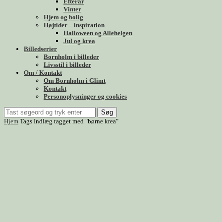
Efterår
Vinter
Hjem og bolig
Højtider – inspiration
Halloween og Allehelgen
Jul og krea
Billedserier
Bornholm i billeder
Livsstil i billeder
Om / Kontakt
Om Bornholm i Glimt
Kontakt
Personoplysninger og cookies
Søg
Hjem
Tags
Indlæg tagget med "børne krea"