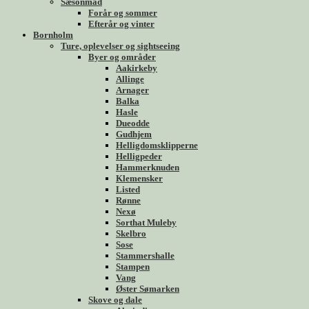
Sæsonmad
Forår og sommer
Efterår og vinter
Bornholm
Ture, oplevelser og sightseeing
Byer og områder
Aakirkeby
Allinge
Arnager
Balka
Hasle
Dueodde
Gudhjem
Helligdomsklipperne
Helligpeder
Hammerknuden
Klemensker
Listed
Rønne
Nexø
Sorthat Muleby
Skelbro
Sose
Stammershalle
Stampen
Vang
Øster Sømarken
Skove og dale