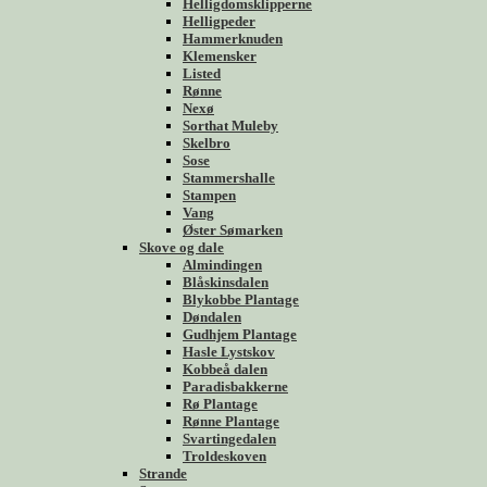
Helligdomsklipperne
Helligpeder
Hammerknuden
Klemensker
Listed
Rønne
Nexø
Sorthat Muleby
Skelbro
Sose
Stammershalle
Stampen
Vang
Øster Sømarken
Skove og dale
Almindingen
Blåskinsdalen
Blykobbe Plantage
Døndalen
Gudhjem Plantage
Hasle Lystskov
Kobbeå dalen
Paradisbakkerne
Rø Plantage
Rønne Plantage
Svartingedalen
Troldeskoven
Strande