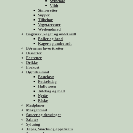
Svinekød
Vildt
Simreretter
Supper
Tilbehør
Vegetarretter
Weekendmad
Bagværk, kager og andet sødt
Boller og brød
Kager og andet sødt
Børnenes favoritretter
Desserter
Forretter
Drikke
Frokost
Højtider-mad
Fastelavn
Fødselsdag
Halloween
Julebag og mad
Nytår
Påske
Madplaner
Morgenmad
Saucer og dressinger
Salater
Syltning
Tapas, Snacks og appetizers