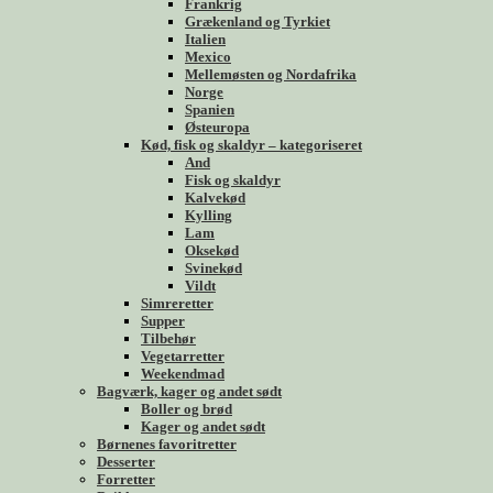
Frankrig
Grækenland og Tyrkiet
Italien
Mexico
Mellemøsten og Nordafrika
Norge
Spanien
Østeuropa
Kød, fisk og skaldyr – kategoriseret
And
Fisk og skaldyr
Kalvekød
Kylling
Lam
Oksekød
Svinekød
Vildt
Simreretter
Supper
Tilbehør
Vegetarretter
Weekendmad
Bagværk, kager og andet sødt
Boller og brød
Kager og andet sødt
Børnenes favoritretter
Desserter
Forretter