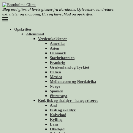
Blog med glimt af livets glæder fra Bornholm. Oplevelser, vandreture,
aktiviteter og shopping, Hus og have, Mad og opskrifter.
Opskrifter
Aftensmad
Verdenskøkkener
Amerika
Asien
Danmark
Storbritannien
Frankrig
Grækenland og Tyrkiet
Italien
Mexico
Mellemøsten og Nordafrika
Norge
Spanien
Østeuropa
Kød, fisk og skaldyr – kategoriseret
And
Fisk og skaldyr
Kalvekød
Kylling
Lam
Oksekød