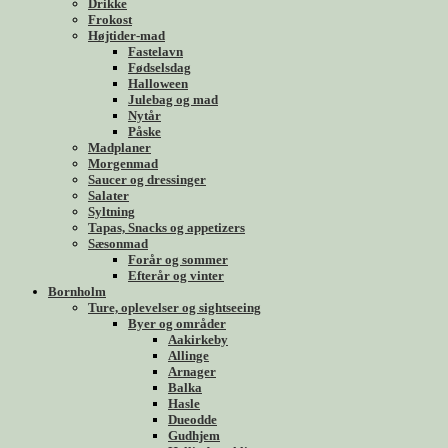
Drikke
Frokost
Højtider-mad
Fastelavn
Fødselsdag
Halloween
Julebag og mad
Nytår
Påske
Madplaner
Morgenmad
Saucer og dressinger
Salater
Syltning
Tapas, Snacks og appetizers
Sæsonmad
Forår og sommer
Efterår og vinter
Bornholm
Ture, oplevelser og sightseeing
Byer og områder
Aakirkeby
Allinge
Arnager
Balka
Hasle
Dueodde
Gudhjem