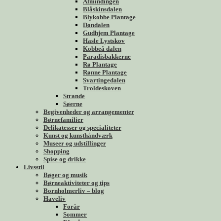
Almindingen
Blåskinsdalen
Blykobbe Plantage
Døndalen
Gudhjem Plantage
Hasle Lystskov
Kobbeå dalen
Paradisbakkerne
Rø Plantage
Rønne Plantage
Svartingedalen
Troldeskoven
Strande
Søerne
Begivenheder og arrangementer
Børnefamilier
Delikatesser og specialiteter
Kunst og kunsthåndværk
Museer og udstillinger
Shopping
Spise og drikke
Livsstil
Bøger og musik
Børneaktiviteter og tips
Bornholmerliv – blog
Haveliv
Forår
Sommer