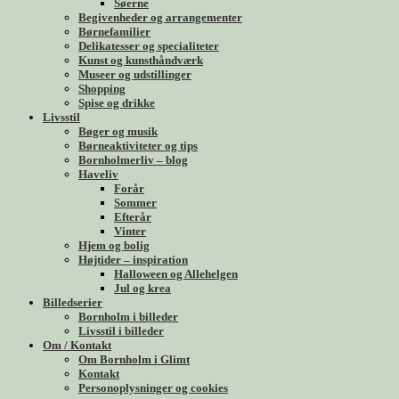
Søerne
Begivenheder og arrangementer
Børnefamilier
Delikatesser og specialiteter
Kunst og kunsthåndværk
Museer og udstillinger
Shopping
Spise og drikke
Livsstil
Bøger og musik
Børneaktiviteter og tips
Bornholmerliv – blog
Haveliv
Forår
Sommer
Efterår
Vinter
Hjem og bolig
Højtider – inspiration
Halloween og Allehelgen
Jul og krea
Billedserier
Bornholm i billeder
Livsstil i billeder
Om / Kontakt
Om Bornholm i Glimt
Kontakt
Personoplysninger og cookies