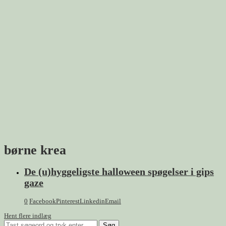
børne krea
De (u)hyggeligste halloween spøgelser i gips
gaze
0
Facebook
Pinterest
Linkedin
Email
Hent flere indlæg