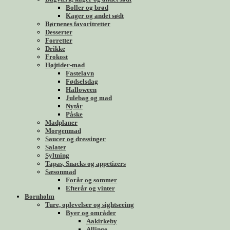
Boller og brød
Kager og andet sødt
Børnenes favoritretter
Desserter
Forretter
Drikke
Frokost
Højtider-mad
Fastelavn
Fødselsdag
Halloween
Julebag og mad
Nytår
Påske
Madplaner
Morgenmad
Saucer og dressinger
Salater
Syltning
Tapas, Snacks og appetizers
Sæsonmad
Forår og sommer
Efterår og vinter
Bornholm
Ture, oplevelser og sightseeing
Byer og områder
Aakirkeby
Allinge