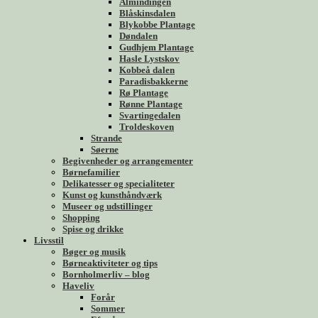
Almindingen
Blåskinsdalen
Blykobbe Plantage
Døndalen
Gudhjem Plantage
Hasle Lystskov
Kobbeå dalen
Paradisbakkerne
Rø Plantage
Rønne Plantage
Svartingedalen
Troldeskoven
Strande
Søerne
Begivenheder og arrangementer
Børnefamilier
Delikatesser og specialiteter
Kunst og kunsthåndværk
Museer og udstillinger
Shopping
Spise og drikke
Livsstil
Bøger og musik
Børneaktiviteter og tips
Bornholmerliv – blog
Haveliv
Forår
Sommer