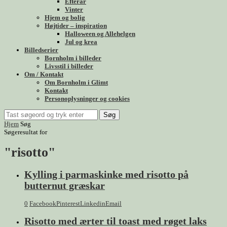
Efterår
Vinter
Hjem og bolig
Højtider – inspiration
Halloween og Allehelgen
Jul og krea
Billedserier
Bornholm i billeder
Livsstil i billeder
Om / Kontakt
Om Bornholm i Glimt
Kontakt
Personoplysninger og cookies
Søg
Hjem
Søg
Søgeresultat for
"risotto"
Kylling i parmaskinke med risotto på
butternut græskar
0
Facebook
Pinterest
Linkedin
Email
Risotto med ærter til toast med røget laks