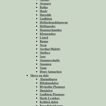
Arnager
Balka
Hasle
Dueodde
Gudhjem
Helligdomsklipperne
Helligpeder
Hammerknuden
Klemensker
Listed
Rønne
Nexø
Sorthat Muleby
Skelbro
Sose
Stammershalle
Stampen
Vang
Øster Sømarken
Skove og dale
Almindingen
Blåskinsdalen
Blykobbe Plantage
Døndalen
Gudhjem Plantage
Hasle Lystskov
Kobbeå dalen
Paradisbakkerne