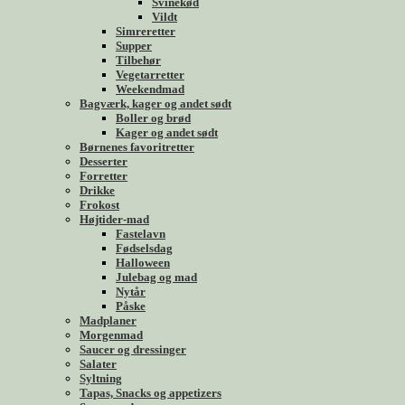
Svinekød
Vildt
Simreretter
Supper
Tilbehør
Vegetarretter
Weekendmad
Bagværk, kager og andet sødt
Boller og brød
Kager og andet sødt
Børnenes favoritretter
Desserter
Forretter
Drikke
Frokost
Højtider-mad
Fastelavn
Fødselsdag
Halloween
Julebag og mad
Nytår
Påske
Madplaner
Morgenmad
Saucer og dressinger
Salater
Syltning
Tapas, Snacks og appetizers