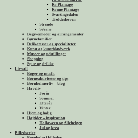
Rø Plantage
Rønne Plantage
Svartingedalen
Troldeskoven
Strande
Søerne
Begivenheder og arrangementer
Børnefamilier
Delikatesser og specialiteter
Kunst og kunsthåndværk
Museer og udstillinger
Shopping
Spise og drikke
Livsstil
Bøger og musik
Børneaktiviteter og tips
Bornholmerliv – blog
Haveliv
Forår
Sommer
Efterår
Vinter
Hjem og bolig
Højtider – inspiration
Halloween og Allehelgen
Jul og krea
Billedserier
Bornholm i billeder