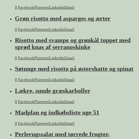
0
Facebook
Pinterest
Linkedin
Email
Grøn risotto med asparges og ærter
0
Facebook
Pinterest
Linkedin
Email
Risotto med svampe og grønkål toppet med
sprød knas af serranoskinke
0
Facebook
Pinterest
Linkedin
Email
Søtunge med risotto på østershatte og spinat
0
Facebook
Pinterest
Linkedin
Email
Lækre, sunde græskarboller
0
Facebook
Pinterest
Linkedin
Email
Madplan og indkøbsliste uge 51
0
Facebook
Pinterest
Linkedin
Email
Perlerugssalat med tørrede frugter,