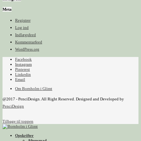
Meta
Registrer
Log ind
Indlægsfeed
Kommentarfeed
WordPress.org
Facebook
Instagram
Pinterest
Linkedin
Email
Om Bornholm i Glimt
@2017 - PenciDesign. All Right Reserved. Designed and Developed by
PenciDesign
Tilbage til toppen
Opskrifter
Aftensmad