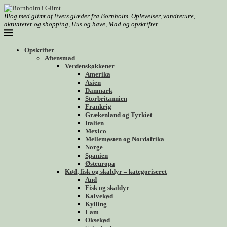
Blog med glimt af livets glæder fra Bornholm. Oplevelser, vandreture,
aktiviteter og shopping, Hus og have, Mad og opskrifter.
Opskrifter
Aftensmad
Verdenskøkkener
Amerika
Asien
Danmark
Storbritannien
Frankrig
Grækenland og Tyrkiet
Italien
Mexico
Mellemøsten og Nordafrika
Norge
Spanien
Østeuropa
Kød, fisk og skaldyr – kategoriseret
And
Fisk og skaldyr
Kalvekød
Kylling
Lam
Oksekød