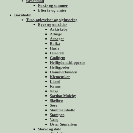
Sæsonmad
Forår og sommer
Efterår og vinter
Bornholm
Ture, oplevelser og sightseeing
Byer og områder
Aakirkeby
Allinge
Arnager
Balka
Hasle
Dueodde
Gudhjem
Helligdomsklipperne
Helligpeder
Hammerknuden
Klemensker
Listed
Rønne
Nexø
Sorthat Muleby
Skelbro
Sose
Stammershalle
Stampen
Vang
Øster Sømarken
Skove og dale