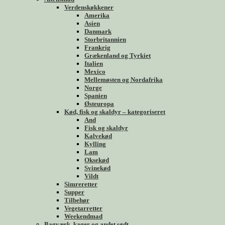
Verdenskøkkener
Amerika
Asien
Danmark
Storbritannien
Frankrig
Grækenland og Tyrkiet
Italien
Mexico
Mellemøsten og Nordafrika
Norge
Spanien
Østeuropa
Kød, fisk og skaldyr – kategoriseret
And
Fisk og skaldyr
Kalvekød
Kylling
Lam
Oksekød
Svinekød
Vildt
Simreretter
Supper
Tilbehør
Vegetarretter
Weekendmad
Bagværk, kager og andet sødt